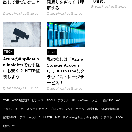
〔概要〕
出して気づいたこと
限周りをざっくり理
2022年09月02日 10:00
解する
2023年03月10日 10:00
2021年03月02日 12:00
TECH
TECH
AzureのApplicatio
私の推しは「Azure
n Insightsでお手軽
Storage Accoun
にお安く？ HTTP監
t」、All in Oneなク
視しよう
ラウドストレージサ
ービス！
2023年08月29日 11:30
2025年03月07日 10:00
TOP
ASCII倶楽部
ビジネス
TECH
デジタル
iPhone/Mac
ホビー
自作PC
AV
アキバ
スマホ
スタートアップ
プログラミング+
ゲーム
格安SIM
倶楽部情報局
家電ASCII
アスキーグルメ
MITTR
IoT
サイバーセキュリティ小説コンテスト
SDGs
地方活性