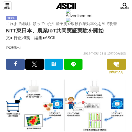
TECH
これまで経験に頼っていた生産予測や収穫作業効率化をAIで改善
NTT東日本、農業IoT共同実証実験を開始
文● 行正和義 編集●ASCII
[PC表示へ]
2017年05月23日 15時00分更新
お気に入り