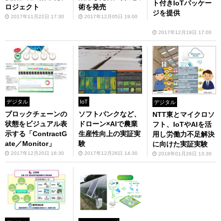
ト付きIoTパッケー
ロジェクト
術を発売
ジを提供
2017年11月22日 17:30
2017年12月05日 19:00
2017年12月19日 17:00
デジタル
IoT
デジタル
ブロックチェーンの
ソフトバンクなど、
NTT東とマイクロソ
状態をビジュアル表
ドローン×AIで農業
フト、IoTやAIを活
示する「ContractG
生産性向上の実証実
用し労働力不足解決
ate／Monitor」
験
に向けた実証実験
2017年12月20日 16:30
2017年12月26日 14:30
2018年01月26日 13:30