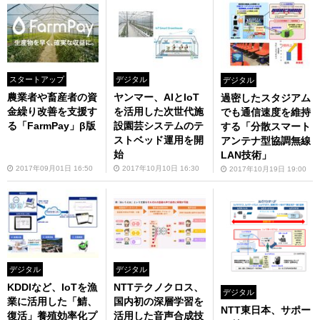
スタートアップ
デジタル
デジタル
農業者や畜産者の資
ヤンマー、AIとIoT
過密したスタジアム
金繰り改善を支援す
を活用した次世代施
でも通信速度を維持
る「FarmPay」β版
設園芸システムのテ
する「分散スマート
ストベッド運用を開
アンテナ型協調無線
始
LAN技術」
2017年09月01日 16:50
2017年10月10日 16:30
2017年10月19日 19:00
デジタル
デジタル
KDDIなど、IoTを漁
NTTテクノクロス、
デジタル
業に活用した「鯖、
国内初の深層学習を
NTT東日本、サポー
復活」養殖効率化プ
活用した音声合成技