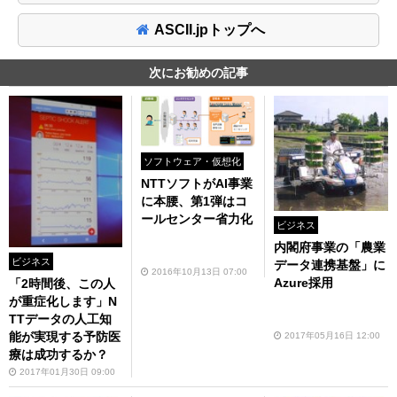
ASCII.jpトップへ
次にお勧めの記事
ソフトウェア・仮想化
NTTソフトがAI事業
に本腰、第1弾はコ
ールセンター省力化
ビジネス
内閣府事業の「農業
ビジネス
データ連携基盤」に
2016年10月13日 07:00
Azure採用
「2時間後、この人
が重症化します」N
TTデータの人工知
能が実現する予防医
2017年05月16日 12:00
療は成功するか？
2017年01月30日 09:00