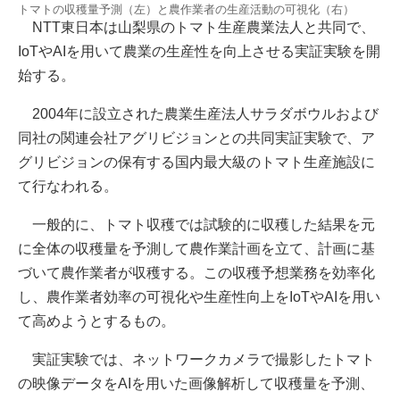
トマトの収穫量予測（左）と農作業者の生産活動の可視化（右）
NTT東日本は山梨県のトマト生産農業法人と共同で、
IoTやAIを用いて農業の生産性を向上させる実証実験を開
始する。
2004年に設立された農業生産法人サラダボウルおよび
同社の関連会社アグリビジョンとの共同実証実験で、ア
グリビジョンの保有する国内最大級のトマト生産施設に
て行なわれる。
一般的に、トマト収穫では試験的に収穫した結果を元
に全体の収穫量を予測して農作業計画を立て、計画に基
づいて農作業者が収穫する。この収穫予想業務を効率化
し、農作業者効率の可視化や生産性向上をIoTやAIを用い
て高めようとするもの。
実証実験では、ネットワークカメラで撮影したトマト
の映像データをAIを用いた画像解析して収穫量を予測、