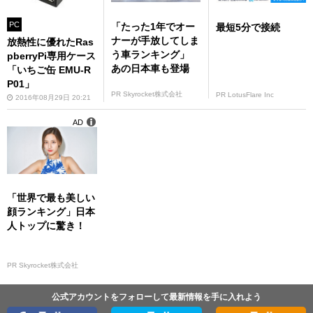
PC
「たった1年でオー
最短5分で接続
ナーが手放してしま
放熱性に優れたRas
う車ランキング」
pberryPi専用ケース
あの日本車も登場
「いちご缶 EMU-R
P01」
PR Skyrocket株式会社
PR LotusFlare Inc
2016年08月29日 20:21
AD
「世界で最も美しい
顔ランキング」日本
人トップに驚き！
PR Skyrocket株式会社
公式アカウントをフォローして最新情報を手に入れよう