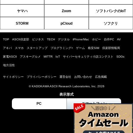
ヤマハ
Zoom
ソフトバンクのIoT
STORM
pCloud
ソフクリ
TOP
ASCII倶楽部
ビジネス
TECH
デジタル
iPhone/Mac
ホビー
自作PC
AV
アキバ
スマホ
スタートアップ
プログラミング+
ゲーム
格安SIM
倶楽部情報局
家電ASCII
アスキーグルメ
MITTR
IoT
サイバーセキュリティ小説コンテスト
SDGs
地方活性
サイトポリシー
プライバシーポリシー
運営会社
お問い合わせ
広告掲載
© KADOKAWA ASCII Research Laboratories, Inc. 2026
表示形式
PC
スマートフォン