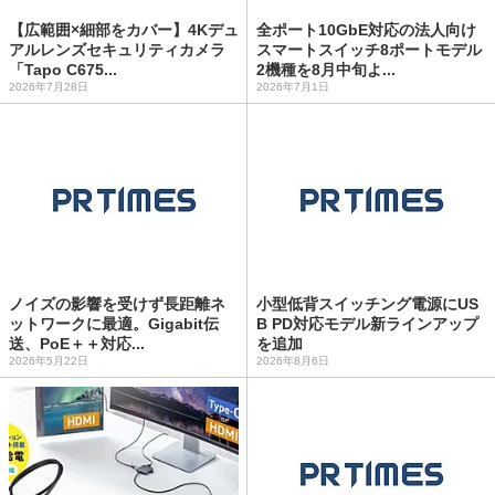
【広範囲×細部をカバー】4Kデュ
全ポート10GbE対応の法人向け
アルレンズセキュリティカメラ
スマートスイッチ8ポートモデル
「Tapo C675...
2機種を8月中旬よ...
2026年7月28日
2026年7月1日
ノイズの影響を受けず長距離ネ
小型低背スイッチング電源にUS
ットワークに最適。Gigabit伝
B PD対応モデル新ラインアップ
送、PoE＋＋対応...
を追加
2026年5月22日
2026年8月6日