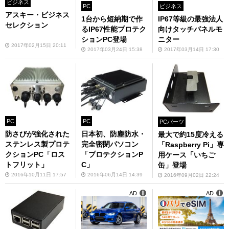
ビジネス
PC
ビジネス
アスキー・ビジネス
1台から短納期で作
IP67等級の最強法人
セレクション
るIP67性能プロテク
向けタッチパネルモ
ションPC登場
ニター
2017年02月15日 20:11
2017年03月24日 15:38
2017年03月14日 17:30
PC
PC
PCパーツ
防さびが強化された
日本初、防塵防水・
最大で約15度冷える
ステンレス製プロテ
完全密閉パソコン
「Raspberry Pi」専
クションPC「ロス
「プロテクションP
用ケース「いちご
トフリット」
C」
缶」登場
2016年10月11日 17:57
2016年06月14日 14:39
2016年09月02日 22:24
AD
AD