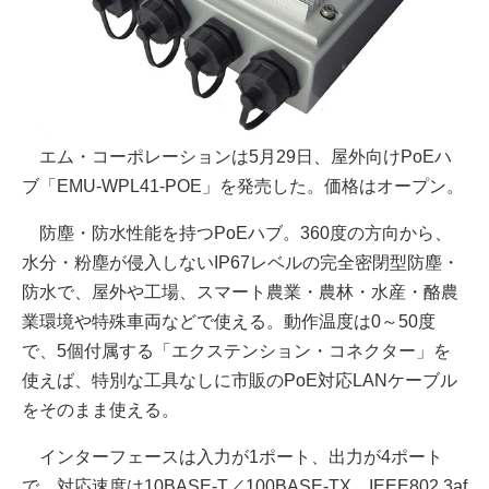
エム・コーポレーションは5月29日、屋外向けPoEハ
ブ「EMU-WPL41-POE」を発売した。価格はオープン。
防塵・防水性能を持つPoEハブ。360度の方向から、
水分・粉塵が侵入しないIP67レベルの完全密閉型防塵・
防水で、屋外や工場、スマート農業・農林・水産・酪農
業環境や特殊車両などで使える。動作温度は0～50度
で、5個付属する「エクステンション・コネクター」を
使えば、特別な工具なしに市販のPoE対応LANケーブル
をそのまま使える。
インターフェースは入力が1ポート、出力が4ポート
で、対応速度は10BASE-T／100BASE-TX。IEEE802.3af