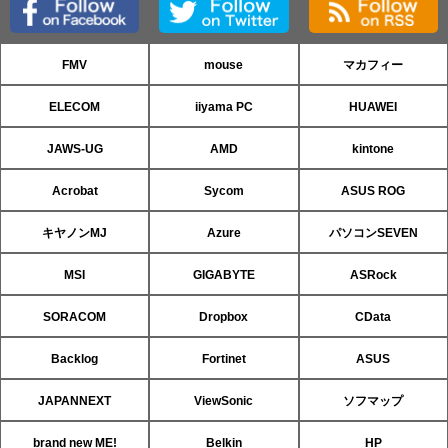
FMV
mouse
マカフィー
ELECOM
iiyama PC
HUAWEI
JAWS-UG
AMD
kintone
Acrobat
Sycom
ASUS ROG
キヤノンMJ
Azure
パソコンSEVEN
MSI
GIGABYTE
ASRock
SORACOM
Dropbox
CData
Backlog
Fortinet
ASUS
JAPANNEXT
ViewSonic
ソフマップ
brand new ME!
Belkin
HP