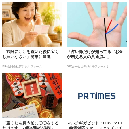
「玄関に〇〇を置いた後に宝く
「占い師だけが知ってる〝お金
じ買いなさい」簡単に当選
が増える人の共通点〟」
PR(合同会社デジタルファーム )
PR(合同会社デジタルファーム )
「宝くじを買う前に〇〇をする
マルチギガビット・60W PoE+
だけです」7億当選者が続出
+給電対応スマートL2スイッチ