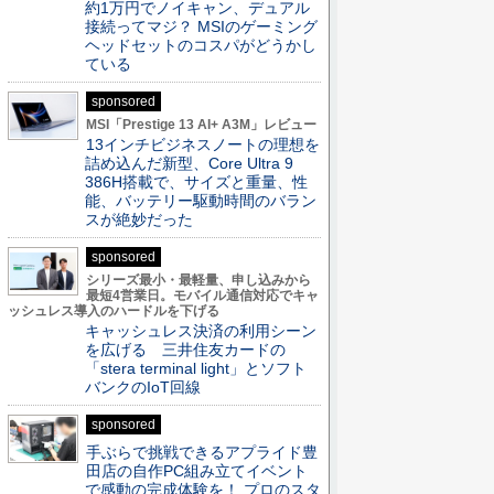
約1万円でノイキャン、デュアル
接続ってマジ？ MSIのゲーミング
ヘッドセットのコスパがどうかし
ている
sponsored
MSI「Prestige 13 AI+ A3M」レビュー
13インチビジネスノートの理想を
詰め込んだ新型、Core Ultra 9
386H搭載で、サイズと重量、性
能、バッテリー駆動時間のバラン
スが絶妙だった
sponsored
シリーズ最小・最軽量、申し込みから
最短4営業日。モバイル通信対応でキャ
ッシュレス導入のハードルを下げる
キャッシュレス決済の利用シーン
を広げる 三井住友カードの
「stera terminal light」とソフト
バンクのIoT回線
sponsored
手ぶらで挑戦できるアプライド豊
田店の自作PC組み立てイベント
で感動の完成体験を！ プロのスタ