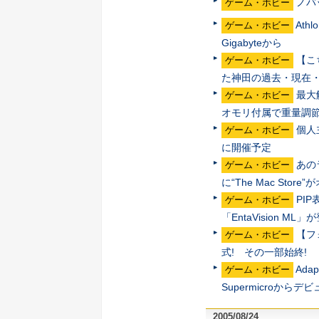
ノバ
ゲーム・ホビー
Ath
ゲーム・ホビー
Gigabyteから
【こ
ゲーム・ホビー
た神田の過去・現在
最大
ゲーム・ホビー
オモリ付属で重量調
個人
ゲーム・ホビー
に開催予定
あの
ゲーム・ホビー
に“The Mac Store
PI
ゲーム・ホビー
「EntaVision ML」
【フ
ゲーム・ホビー
式! その一部始終!
Ad
ゲーム・ホビー
Supermicroからデ
2005/08/24