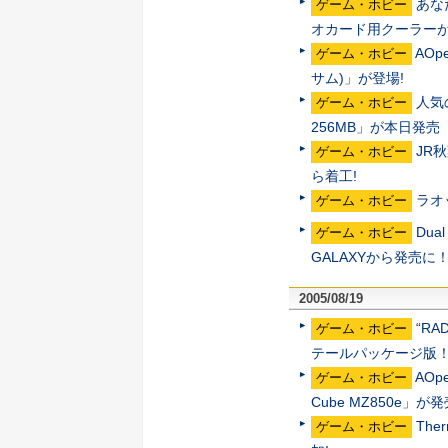
あな
ゲーム・ホビー
オカード用クーラー
AO
ゲーム・ホビー
サム)」が登場!
人気の
ゲーム・ホビー
256MB」が本日発売
JR
ゲーム・ホビー
ら着工!
ラオ
ゲーム・ホビー
Dua
ゲーム・ホビー
GALAXYから発売に
2005/08/19
“RA
ゲーム・ホビー
テールパッケージ版
AO
ゲーム・ホビー
Cube MZ850e」が
The
ゲーム・ホビー