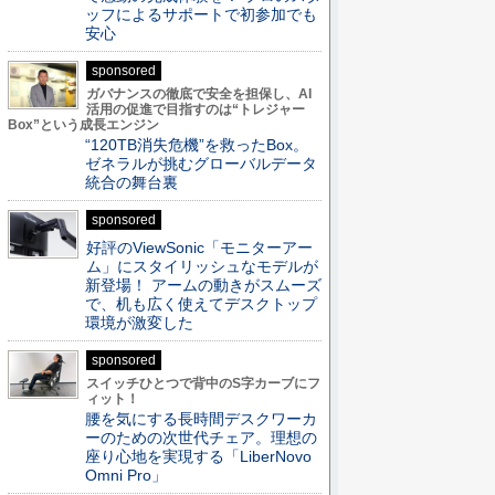
ッフによるサポートで初参加でも
安心
sponsored
ガバナンスの徹底で安全を担保し、AI
活用の促進で目指すのは“トレジャー
Box”という成長エンジン
“120TB消失危機”を救ったBox。
ゼネラルが挑むグローバルデータ
統合の舞台裏
sponsored
好評のViewSonic「モニターアー
ム」にスタイリッシュなモデルが
新登場！ アームの動きがスムーズ
で、机も広く使えてデスクトップ
環境が激変した
sponsored
スイッチひとつで背中のS字カーブにフ
ィット！
腰を気にする長時間デスクワーカ
ーのための次世代チェア。理想の
座り心地を実現する「LiberNovo
Omni Pro」