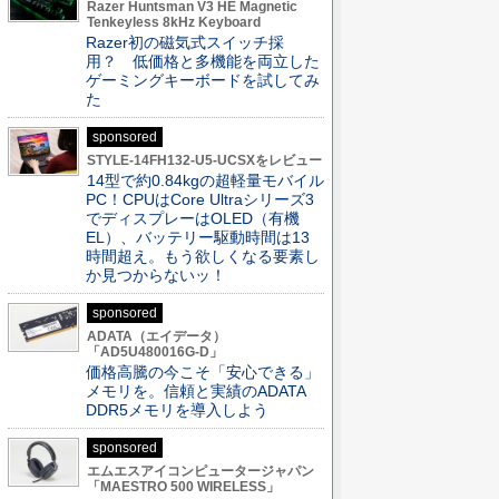
Razer Huntsman V3 HE Magnetic
Tenkeyless 8kHz Keyboard
Razer初の磁気式スイッチ採
用？ 低価格と多機能を両立した
ゲーミングキーボードを試してみ
た
sponsored
STYLE-14FH132-U5-UCSXをレビュー
14型で約0.84kgの超軽量モバイル
PC！CPUはCore Ultraシリーズ3
でディスプレーはOLED（有機
EL）、バッテリー駆動時間は13
時間超え。もう欲しくなる要素し
か見つからないッ！
sponsored
ADATA（エイデータ）
「AD5U480016G-D」
価格高騰の今こそ「安心できる」
メモリを。信頼と実績のADATA
DDR5メモリを導入しよう
sponsored
エムエスアイコンピュータージャパン
「MAESTRO 500 WIRELESS」