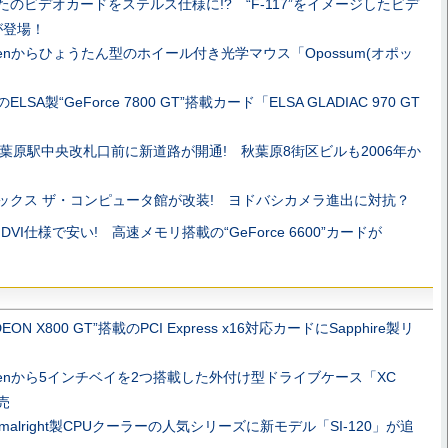
たのビデオカードをステルス仕様に!? “F-117”をイメージしたビデ
が登場！
penからひょうたん型のホイール付き光学マウス「Opossum(オポッ
ELSA製“GeForce 7800 GT”搭載カード「ELSA GLADIAC 970 GT
秋葉原駅中央改札口前に新道路が開通! 秋葉原8街区ビルも2006年か
ックス ザ・コンピュータ館が改装! ヨドバシカメラ進出に対抗？
l DVI仕様で安い! 高速メモリ搭載の“GeForce 6600”カードが
！
DEON X800 GT”搭載のPCI Express x16対応カードにSapphire製リ
！
penから5インチベイを2つ搭載した外付け型ドライブケース「XC
発売
rmalright製CPUクーラーの人気シリーズに新モデル「SI-120」が追