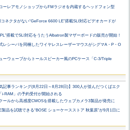
コーレアモノショップからFMラジオを内蔵するヘッドフォン型
用コネクタがない“GeForce 6600 LE”搭載SLI対応ビデオカードが
915PL”搭載でSLI対応をうたうAlbatron製マザーボードの販売が開始！
式レシーバを同梱したワイヤレスレーザーマウスがシグマA・P・O
ューウェーブからトールスピーカー風のPCケース「C-3/Triple
気記事ランキング(8月22日～8月28日)】300人が並んだつくばエク
「i-RAM」の予約受付が開始される
クールから高感度CMOSを搭載したウェブカメラ3製品が発売に
SE製品を試聴できる“BOSE ショーケースストア 秋葉原”が9月1日に