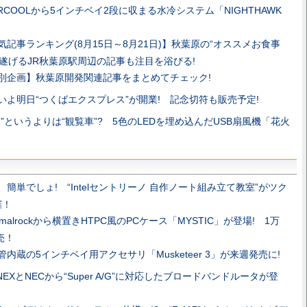
ERCOOLから5インチベイ2段に収まる水冷システム「NIGHTHAWK
気記事ランキング(8月15日～8月21日)】秋葉原の“オススメお食事
を遂げるJR秋葉原駅周辺の記事も注目を浴びる!
別企画】秋葉原開発関連記事をまとめてチェック!
いよ明日“つくばエクスプレス”が開業! 記念切符も販売予定!
火”というよりは“観覧車”? 5色のLEDを埋め込んだUSB扇風機「花火
、簡単でしょ! “Intelセントリーノ 自作ノート組み立て教室”がツク
催！
rmalrockから横置きHTPC風のPCケース「MYSTIC」が登場! 1万
売！
管内蔵の5インチベイ用アクセサリ「Musketeer 3」が来週発売に!
ANEXとNECから“Super A/G”に対応したブロードバンドルータが登