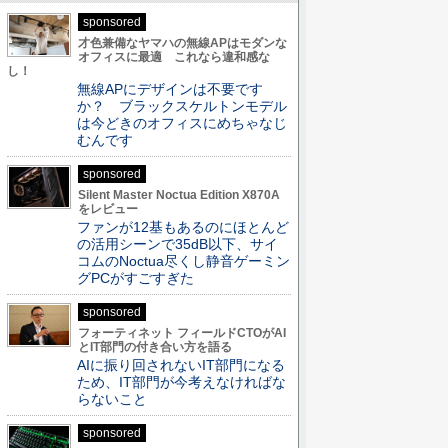
sponsored
才色兼備なヤマハの無線APはモダンな
オフィスに最適 これなら違和感な
し！
無線APにデザインは不要です
か？ ブラックスケルトンモデル
は今どきのオフィスにめちゃなじ
むんです
sponsored
Silent Master Noctua Edition X870A
をレビュー
ファンが12基もあるのにほとんど
の活用シーンで35dB以下、サイ
コムのNoctua尽くし静音ゲーミン
グPCがすごすぎた
sponsored
フォーティネット フィールドCTOがAI
とIT部門の付き合い方を語る
AIに振り回されないIT部門になる
ため、IT部門が今考えなければな
らないこと
sponsored