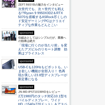
ZEFT R65YBの魅力をインタビュー
次世代でも、次々世代でも戦え
る!?Ryzen 9 9950X3D2＆RTX
5070を搭載するASRock尽くしの
ド安定ゲーミングPCはクリエイ
ティブな作業もどんとこい
sponsored
仕組みとしてはシンプルだが、業務へ
の効果は絶大
「現場に行くのが当たり前」を変
えたアズビルのリモート調整 効
果はプライスレス
sponsored
USB-Cも120Hzもピボットも。い
ま欲しい機能が全部入り！ 色再
現が美しい23.8型ディスプレーが
新定番になる
sponsored
JN-MD-IPST101WHDをレビュー
2万1980円のタッチ対応10.1型モ
バイルディスプレー、ワイド
HD（1540×720ドット）＆アスペ