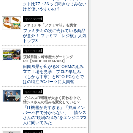
クト比77：36って聞きなじみない
けど使いやすいの？
sponsored
ファミチキ「ファミマ味」も実食
ファミチキの次に売れている商品
が意外！ ファミマ「レジ横」人気
トップ3
sponsored
茨城県龍ヶ崎市産のゲーミング
PC【MADE IN IBARAKI】
田園風景が広がるSTORMの組み
立て工場を見学！プロの早組み
（しかも丁寧）とBTO PCならで
はの特注PCパーツに大興奮
sponsored
ビジネスIT環境が大きく変わる中で、
情シスさんの悩みも変化している？
「IT機器が高すぎる」「熟練メン
バー不在で分からない」… 情シス
さんの“現場の悩み”をエンジニア3
人に聞いてみた
sponsored