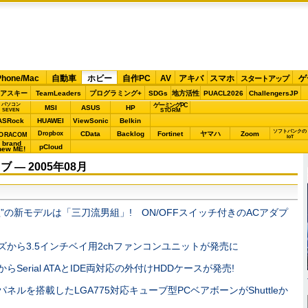
Phone/Mac
自動車
ホビー
自作PC
AV
アキバ
スマホ
ゲ
スタートアップ
アスキー
TeamLeaders
プログラミング+
SDGs
地方活性
PUACL2026
ChallengersJP
パソコン
ゲーミングPC
MSI
ASUS
HP
STORM
SEVEN
ASRock
HUAWEI
ViewSonic
Belkin
ソフトバンクの
Dropbox
CData
Backlog
Fortinet
ヤマハ
Zoom
ORACOM
IoT
brand
pCloud
new ME!
― 2005年08月
組”の新モデルは「三刀流男組」! ON/OFFスイッチ付きのACアダプ
ズから3.5インチベイ用2chファンコンユニットが発売に
らSerial ATAとIDE両対応の外付けHDDケースが発売!
Dパネルを搭載したLGA775対応キューブ型PCベアボーンがShuttleか