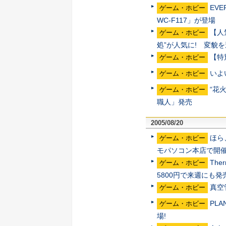
EV
ゲーム・ホビー
WC-F117」が登場
【人
ゲーム・ホビー
処”が人気に! 変貌
【特
ゲーム・ホビー
いよ
ゲーム・ホビー
“花
ゲーム・ホビー
職人」発売
2005/08/20
ほら
ゲーム・ホビー
モパソコン本店で開
The
ゲーム・ホビー
5800円で来週にも発
真空
ゲーム・ホビー
PL
ゲーム・ホビー
場!