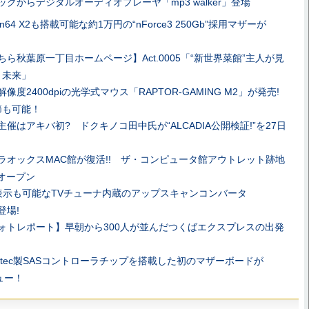
ックからデジタルオーディオプレーヤ「mp3 walker」登場
lon64 X2も搭載可能な約1万円の“nForce3 250Gb”採用マザーが
ちら秋葉原一丁目ホームページ】Act.0005「“新世界菜館”主人が見
・未来」
解像度2400dpiの光学式マウス「RAPTOR-GAMING M2」が発売!
節も可能！
主催はアキバ初? ドクキノコ田中氏が“ALCADIA公開検証!”を27日
ラオックスMAC館が復活!! ザ・コンピュータ館アウトレット跡地
”がオープン
P表示も可能なTVチューナ内蔵のアップスキャンコンバータ
が登場!
ォトレポート】早朝から300人が並んだつくばエクスプレスの出発
aptec製SASコントローラチップを搭載した初のマザーボードが
ビュー！