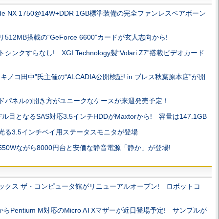
ode NX 1750@14W+DDR 1GB標準装備の完全ファンレスベアボーン
512MB搭載の“GeForce 6600”カードが玄人志向から!
シンクすらなし! XGI Technology製“Volari Z7”搭載ビデオカード
クキノコ田中”氏主催の“ALCADIA公開検証! in ブレス秋葉原本店”が開
ドパネルの開き方がユニークなケースが来週発売予定！
ル目となるSAS対応3.5インチHDDがMaxtorから! 容量は147.1GB
光る3.5インチベイ用ステータスモニタが登場
550Wながら8000円台と安価な静音電源「静か」が登場!
ックス ザ・コンピュータ館がリニューアルオープン! ロボットコ
からPentium M対応のMicro ATXマザーが近日登場予定! サンプルが