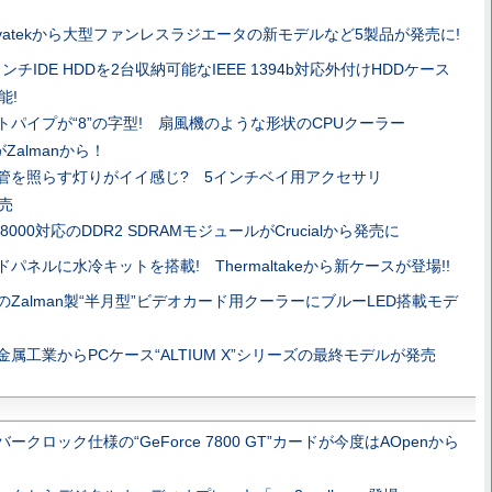
novatekから大型ファンレスラジエータの新モデルなど5製品が発売に!
インチIDE HDDを2台収納可能なIEEE 1394b対応外付けHDDケース
能!
トパイプが“8”の字型! 扇風機のような形状のCPUクーラー
がZalmanから！
管を照らす灯りがイイ感じ? 5インチベイ用アクセサリ
発売
-8000対応のDDR2 SDRAMモジュールがCrucialから発売に
ドパネルに水冷キットを搭載! Thermaltakeから新ケースが登場!!
のZalman製“半月型”ビデオカード用クーラーにブルーLED搭載モデ
金属工業からPCケース“ALTIUM X”シリーズの最終モデルが発売
バークロック仕様の“GeForce 7800 GT”カードが今度はAOpenから