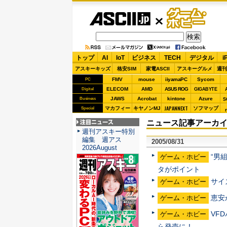
ASCII.jp
ゲーム・
ホビー
トップ
AI
IoT
ビジネス
TECH
デジタル
i
アスキーキッズ
格安SIM
家電ASCII
アスキーグルメ
週刊
FMV
mouse
iiyamaPC
Sycom
PC
ELECOM
AMD
ASUS ROG
Digital
GIGABYTE
JAWS
Acrobat
kintone
Azure
Business
S
JAPANNEXT
マカフィー
キヤノンMJ
ソフマップ
Special
ニュース記事アーカイブ 
注目ニュース
週刊アスキー特別
編集 週アス
2005/08/31
2026August
“男
ゲーム・ホビー
タがポイント
サイ
ゲーム・ホビー
恵安か
ゲーム・ホビー
VF
ゲーム・ホビー
ら発売に！