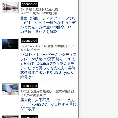
sponsored
JN-IPS34UQ2-HSC6とJN-
IPSC34UQ2-HSC6で比較
曲面（湾曲）ディスプレーってな
にがすごいの？一般的な平面モデ
ルとの見え方の違いや曲率（R）
の意味、選び方を解説
sponsored
JN-IPS27G120U2 価格.com限定モデ
ルをレビュー
27型4K・120Hzゲーミングディス
プレーが破格の3万円切り！PCで
もPS5でもSwitch 2でも使えるモ
デルだけど買っても大丈夫？昇降
式多機能スタンドやUSB Typc-C
給電は？
sponsored
AIによる運用自動化は、企業が生き残
るための必須条件
属人化、人手不足、アラートだら
け 「FortiSOC」が目指す次世代
SOC改革
sponsored