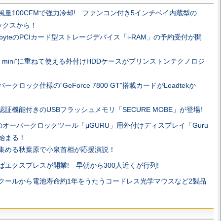
風量100CFMで強力冷却! ファンコン付き5インチベイ内蔵型の
ックスから！
gabyteのPCIカード型ストレージデバイス「i-RAM」の予約受付が開
ac mini”に重ねて使える外付けHDDケースがプリンストンテクノロジ
ークロック仕様の“GeForce 7800 GT”搭載カードがLeadtekか
認証機能付きのUSBフラッシュメモリ「SECURE MOBE」が登場!
itのオーバークロックツール「μGURU」用外付けディスプレイ「Guru
が始まる！
集める秋葉原で小泉首相が応援演説！
ばエクスプレスが開業! 早朝から300人近くが行列!
クールから電池寿命約1年をうたうコードレス光学マウスなど2製品