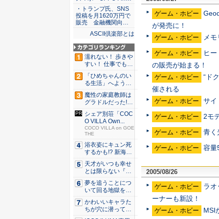
・トランプ氏、SNS
Ge
ゲーム・ホビー
投稿を月1620万円で
販売 金融機関向…
が発売に！
ASCII倶楽部とは
メモリ
ゲーム・ホビー
ヒート
ゲーム・ホビー
濡れない！ 歩きや
すい！ 仕事でも履
の販売が始まる！
ける...
「ひめちゃんのい
“ド
ゲーム・ホビー
る生活」へようこ
催される
そ！ 「...
魔性の家庭教師は
サイ
ゲーム・ホビー
グラドルだった!?
村雨...
シェア別荘「COC
2モデ
ゲーム・ホビー
O VILLA Own...
COCO VILLA on GOE
青く
ゲーム・ホビー
THE
浴衣姿にキュン死
容量
ゲーム・ホビー
するかも!? 新海ま
きが...
天才がいつも幸せ
とは限らない『ダ
2005/08/26
イヤモン...
夢を追うことにつ
ラオ
ゲーム・ホビー
いて回る地獄を描
く『二階...
ーナーも新設！
かわいいキャラた
ちが穴に潜ってひ
MSI
ゲーム・ホビー
どい目に...