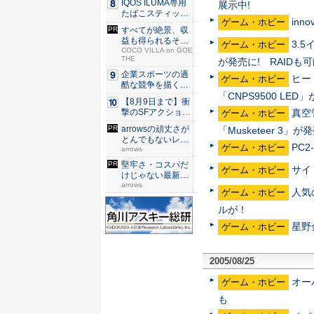
IQOS ILUMA専用
展示中!
たばこスティッ
in
ゲーム・ホビー
ク...
すべてが絶景、収
益も得られるその
3.5
ゲーム・ホビー
仕組みと...
COCO VILLA on GOE
THE
が発売に! RAIDも可
企業スポーツの過
ヒー
ゲーム・ホビー
酷な競争を描く『J
「CNPS9500 LED」
JM ...
【8月9日まで】衝
真空
撃のSFアクション
ゲーム・ホビー
『G...
arrowsの頑丈さが
「Musketeer 3」が
とんでもないレベ
PC2
ゲーム・ホビー
ル...
arrows
堅牢さ・コスパだ
サイ
ゲーム・ホビー
けじゃない最新
「arro...
arrows
人気
ゲーム・ホビー
ルが！
星野
ゲーム・ホビー
2005/08/25
オー
ゲーム・ホビー
も