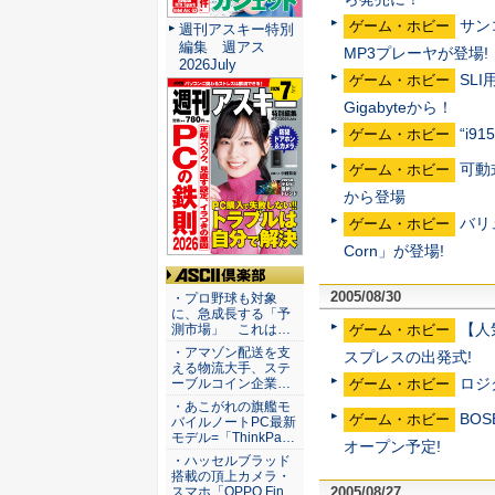
サン
ゲーム・ホビー
週刊アスキー特別
編集 週アス
MP3プレーヤが登場!
2026July
SLI
ゲーム・ホビー
Gigabyteから！
“i
ゲーム・ホビー
可動
ゲーム・ホビー
から登場
バリ
ゲーム・ホビー
Corn」が登場!
ASCII倶楽部
2005/08/30
・プロ野球も対象
に、急成長する「予
【人
ゲーム・ホビー
測市場」 これは…
・アマゾン配送を支
スプレスの出発式! 
える物流大手、ステ
ロジ
ゲーム・ホビー
ーブルコイン企業…
・あこがれの旗艦モ
BO
ゲーム・ホビー
バイルノートPC最新
モデル=「ThinkPa…
オープン予定!
・ハッセルブラッド
搭載の頂上カメラ・
2005/08/27
スマホ「OPPO Fin…