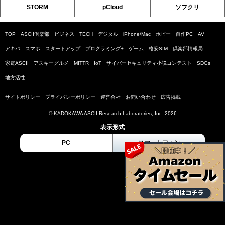
STORM
pCloud
ソフクリ
TOP
ASCII倶楽部
ビジネス
TECH
デジタル
iPhone/Mac
ホビー
自作PC
AV
アキバ
スマホ
スタートアップ
プログラミング+
ゲーム
格安SIM
倶楽部情報局
家電ASCII
アスキーグルメ
MITTR
IoT
サイバーセキュリティ小説コンテスト
SDGs
地方活性
サイトポリシー
プライバシーポリシー
運営会社
お問い合わせ
広告掲載
© KADOKAWA ASCII Research Laboratories, Inc. 2026
表示形式
PC
スマートフォン