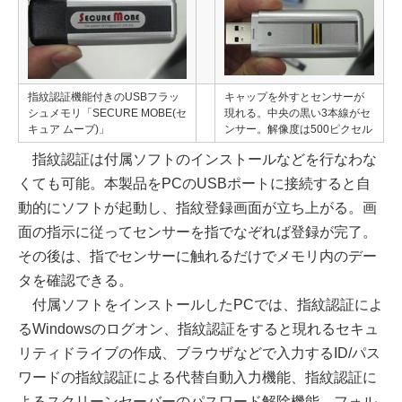
指紋認証機能付きのUSBフラッ
キャップを外すとセンサーが
シュメモリ「SECURE MOBE(セ
現れる。中央の黒い3本線がセ
キュア ムーブ)」
ンサー。解像度は500ピクセル
指紋認証は付属ソフトのインストールなどを行なわな
くても可能。本製品をPCのUSBポートに接続すると自
動的にソフトが起動し、指紋登録画面が立ち上がる。画
面の指示に従ってセンサーを指でなぞれば登録が完了。
その後は、指でセンサーに触れるだけでメモリ内のデー
タを確認できる。
付属ソフトをインストールしたPCでは、指紋認証によ
るWindowsのログオン、指紋認証をすると現れるセキュ
リティドライブの作成、ブラウザなどで入力するID/パス
ワードの指紋認証による代替自動入力機能、指紋認証に
よるスクリーンセーバーのパスワード解除機能、フォル