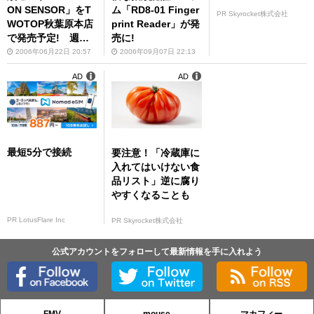
ON SENSOR」をT
ム「RD8-01 Finger
PR Skyrocket株式会社
WOTOP秋葉原本店
print Reader」が発
で発売予定! 週末
売に!
にはコンパニオンが
2006年06月22日 20:57
2006年09月07日 22:13
案内してくれるイベ
AD
AD
ントもあり
最短5分で接続
要注意！「冷蔵庫に
入れてはいけない食
品リスト」逆に腐り
やすくなることも
PR LotusFlare Inc
PR Skyrocket株式会社
公式アカウントをフォローして最新情報を手に入れよう
FMV
mouse
マカフィー