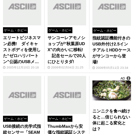
ゲーム・ホビー
ゲーム・ホビー
ゲーム・ホビー
エリートビジネスマ
サンコーレアモノシ
指紋認証機能付きの
ン必携! ダイキャ
ョップが“秋葉原UD
USB外付け2.5イン
ストボディを使用し
X”の向かいに移転!
チアルミHDDケース
た“ゼロハリバート
記念セールで20人
がサンコーから登
ン”公認のUSBメモ
にひとりタダ!
場!
リが登場!
2005年12月10日 20:18
2006年02月04日 21:25
2006年05月11日 23:34
AD
ニンニクを食べ続け
ると…信じられない
ゲーム・ホビー
ゲーム・ホビー
体に起こる変化と
USB接続の光学式指
ThumbMaxから安
は？
紋センサー「SEAM
価な指紋認証システ