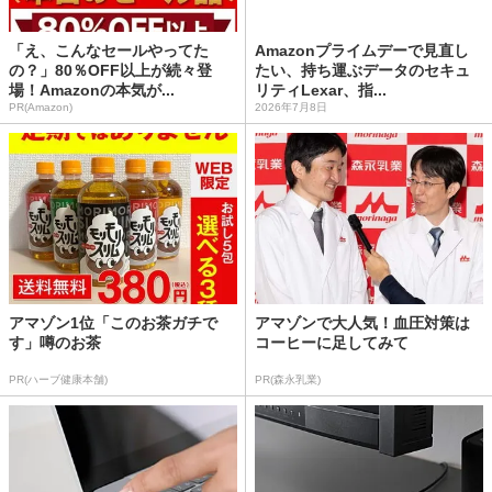
「え、こんなセールやってた
Amazonプライムデーで見直し
の？」80％OFF以上が続々登
たい、持ち運ぶデータのセキュ
場！Amazonの本気が...
リティLexar、指...
PR(Amazon)
2026年7月8日
アマゾン1位「このお茶ガチで
アマゾンで大人気！血圧対策は
す」噂のお茶
コーヒーに足してみて
PR(ハーブ健康本舗)
PR(森永乳業)