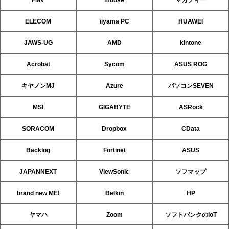
ELECOM
iiyama PC
HUAWEI
JAWS-UG
AMD
kintone
Acrobat
Sycom
ASUS ROG
キヤノンMJ
Azure
パソコンSEVEN
MSI
GIGABYTE
ASRock
SORACOM
Dropbox
CData
Backlog
Fortinet
ASUS
JAPANNEXT
ViewSonic
ソフマップ
brand new ME!
Belkin
HP
ヤマハ
Zoom
ソフトバンクのIoT