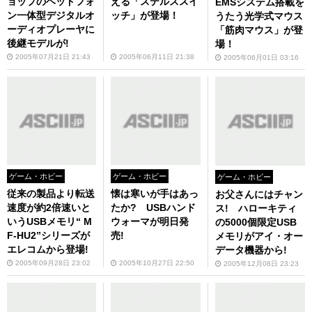
ョップのヘッドフォ
える「ステルススイ
EMSシステム搭載を
ン一体型デジタルオ
ッチ」が登場！
うたう光学式マウス
ーディオプレーヤに
「筋肉マウス」が登
後継モデルが!
場！
2005年07月21日 21:43
2005年06月11日 21:38
2005年06月01日 03:16
ゲーム・ホビー
ゲーム・ホビー
ゲーム・ホビー
従来の製品より転送
懐は寒いが手はあっ
お父さんにはチャン
速度が約2倍速いと
たか? USBハンド
ス! ハローキティ
いうUSBメモリ“ M
ウォーマが明日発
の5000個限定USB
F-HU2”シリーズが
売!
メモリがアイ・オー
エレコムから登場!
データ機器から!
2005年09月28日 23:02
2005年10月27日 22:50
2005年12月08日 23:23