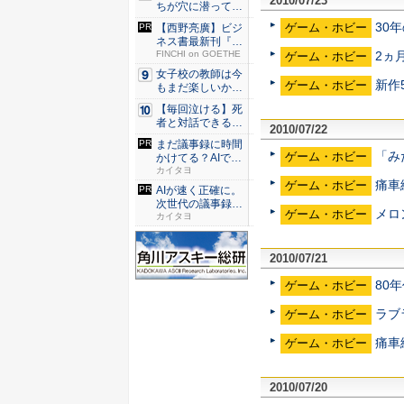
2010/07/23
ちが穴に潜ってひ
どい目に...
30
ゲーム・ホビー
【西野亮廣】ビジ
ネス書最新刊『北
2ヵ
極星 僕...
FINCHI on GOETHE
ゲーム・ホビー
女子校の教師は今
新作
ゲーム・ホビー
もまだ楽しいか？
和山や...
【毎回泣ける】死
者と対話できる送
2010/07/22
り人の成...
まだ議事録に時間
「み
ゲーム・ホビー
かけてる？AIで速
く正確...
カイタヨ
痛車
ゲーム・ホビー
AIが速く正確に。
次世代の議事録作
メロ
ゲーム・ホビー
成メソ...
カイタヨ
2010/07/21
80
ゲーム・ホビー
ラブ
ゲーム・ホビー
痛車
ゲーム・ホビー
2010/07/20