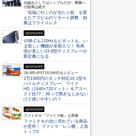
仕組みとしてはシンプルだが、業務へ
の効果は絶大
「現場に行くのが当たり前」を変
えたアズビルのリモート調整 効
果はプライスレス
sponsored
USB-Cも120Hzもピボットも。い
ま欲しい機能が全部入り！ 色再
現が美しい23.8型ディスプレーが
新定番になる
sponsored
JN-MD-IPST101WHDをレビュー
2万1980円のタッチ対応10.1型モ
バイルディスプレー、ワイド
HD（1540×720ドット）＆アスペ
クト比77：36って聞きなじみない
けど使いやすいの？
sponsored
ファミチキ「ファミマ味」も実食
ファミチキの次に売れている商品
が意外！ ファミマ「レジ横」人気
トップ3