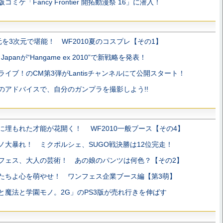
コミケ「Fancy Frontier 開拓動漫祭 16」に潜入！
元を3次元で堪能！ WF2010夏のコスプレ【その1】
 Japanが“Hangame ex 2010”で新戦略を発表！
ライブ！のCM第3弾がLantisチャンネルにて公開スタート！
のアドバイスで、自分のガンプラを撮影しよう!!
に埋もれた才能が花開く！ WF2010一般ブース【その4】
ノ大暴れ！ ミクポルシェ、SUGO戦決勝は12位完走！
フェス、大人の芸術！ あの娘のパンツは何色？【その2】
たちよ心を萌やせ！ ワンフェス企業ブース編【第3萌】
と魔法と学園モノ。2G」のPS3版が売れ行きを伸ばす