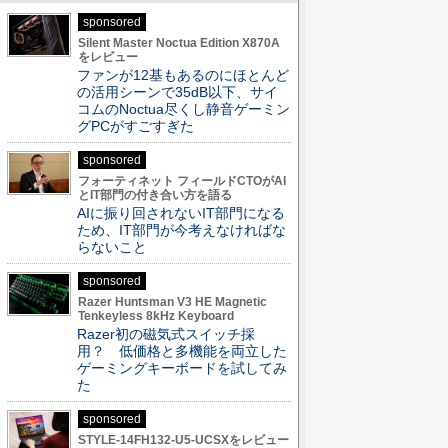
sponsored
Silent Master Noctua Edition X870A
をレビュー
ファンが12基もあるのにほとんど
の活用シーンで35dB以下、サイ
コムのNoctua尽くし静音ゲーミン
グPCがすごすぎた
sponsored
フォーティネット フィールドCTOがAI
とIT部門の付き合い方を語る
AIに振り回されないIT部門になる
ため、IT部門が今考えなければな
らないこと
sponsored
Razer Huntsman V3 HE Magnetic
Tenkeyless 8kHz Keyboard
Razer初の磁気式スイッチ採
用？ 低価格と多機能を両立した
ゲーミングキーボードを試してみ
た
sponsored
STYLE-14FH132-U5-UCSXをレビュー