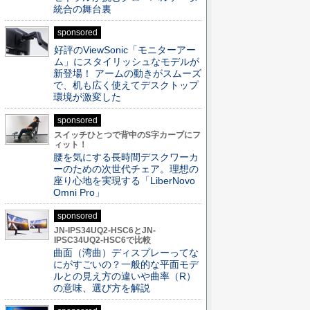
統合の舞台裏
sponsored
好評のViewSonic「モニターアー
ム」にスタイリッシュなモデルが
新登場！ アームの動きがスムーズ
で、机も広く使えてデスクトップ
環境が激変した
sponsored
スイッチひとつで背中のS字カーブにフ
ィット！
腰を気にする長時間デスクワーカ
ーのための次世代チェア。理想の
座り心地を実現する「LiberNovo
Omni Pro」
sponsored
JN-IPS34UQ2-HSC6とJN-
IPSC34UQ2-HSC6で比較
曲面（湾曲）ディスプレーってな
にがすごいの？一般的な平面モデ
ルとの見え方の違いや曲率（R）
の意味、選び方を解説