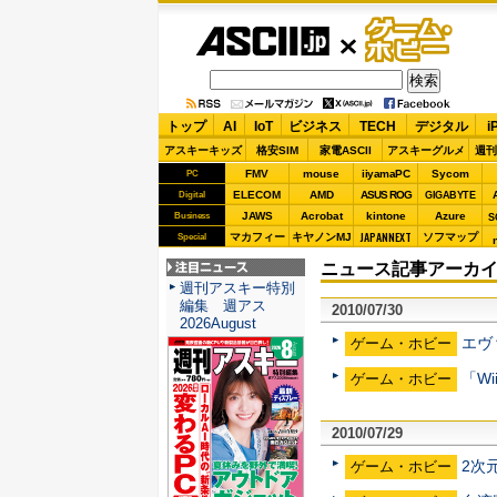
ASCII.jp
ゲーム・
ホビー
トップ
AI
IoT
ビジネス
TECH
デジタル
i
アスキーキッズ
格安SIM
家電ASCII
アスキーグルメ
週刊
FMV
mouse
iiyamaPC
Sycom
PC
ELECOM
AMD
ASUS ROG
Digital
GIGABYTE
JAWS
Acrobat
kintone
Azure
Business
S
JAPANNEXT
マカフィー
キヤノンMJ
ソフマップ
Special
ニュース記事アーカイブ 
注目ニュース
週刊アスキー特別
編集 週アス
2010/07/30
2026August
エヴ
ゲーム・ホビー
「W
ゲーム・ホビー
2010/07/29
2次
ゲーム・ホビー