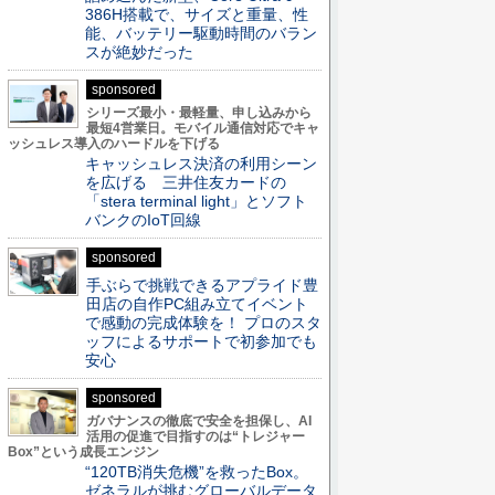
386H搭載で、サイズと重量、性
能、バッテリー駆動時間のバラン
スが絶妙だった
sponsored
シリーズ最小・最軽量、申し込みから
最短4営業日。モバイル通信対応でキャ
ッシュレス導入のハードルを下げる
キャッシュレス決済の利用シーン
を広げる 三井住友カードの
「stera terminal light」とソフト
バンクのIoT回線
sponsored
手ぶらで挑戦できるアプライド豊
田店の自作PC組み立てイベント
で感動の完成体験を！ プロのスタ
ッフによるサポートで初参加でも
安心
sponsored
ガバナンスの徹底で安全を担保し、AI
活用の促進で目指すのは“トレジャー
Box”という成長エンジン
“120TB消失危機”を救ったBox。
ゼネラルが挑むグローバルデータ