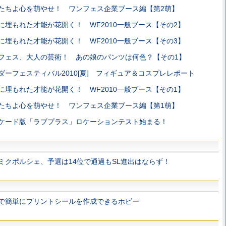
たちよ心を萌やせ！ ワンフェス企業ブース編【第2萌】
に埋もれた才能が花開く！ WF2010一般ブース【その2】
に埋もれた才能が花開く！ WF2010一般ブース【その3】
フェス、大人の芸術！ あの娘のパンツは何色？【その1】
ダーフェスティバル2010[夏] フィギュア＆コスプレレポート
に埋もれた才能が花開く！ WF2010一般ブース【その1】
たちよ心を萌やせ！ ワンフェス企業ブース編【第1萌】
ケード版「ラブプラス」ロケーションテスト始まる！
ミクポルシェ、予選は14位で通過もSL進出はならず！
Bで簡単にプリントシールを作成できるホビー