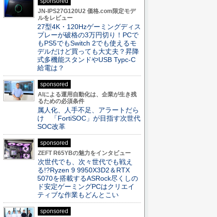
sponsored
JN-IPS27G120U2 価格.com限定モデ
ルをレビュー
27型4K・120Hzゲーミングディス
プレーが破格の3万円切り！PCで
もPS5でもSwitch 2でも使えるモ
デルだけど買っても大丈夫？昇降
式多機能スタンドやUSB Typc-C
給電は？
sponsored
AIによる運用自動化は、企業が生き残
るための必須条件
属人化、人手不足、アラートだら
け 「FortiSOC」が目指す次世代
SOC改革
sponsored
ZEFT R65YBの魅力をインタビュー
次世代でも、次々世代でも戦え
る!?Ryzen 9 9950X3D2＆RTX
5070を搭載するASRock尽くしの
ド安定ゲーミングPCはクリエイ
ティブな作業もどんとこい
sponsored