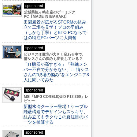
sponsored
茨城県龍ヶ崎市産のゲーミング
PC【MADE IN IBARAKI】
田園風景が広がるSTORMの組み
立て工場を見学！プロの早組み
（しかも丁寧）とBTO PCならで
はの特注PCパーツに大興奮
sponsored
ビジネスIT環境が大きく変わる中で、
情シスさんの悩みも変化している？
「IT機器が高すぎる」「熟練メン
バー不在で分からない」… 情シス
さんの“現場の悩み”をエンジニア3
人に聞いてみた
sponsored
MSI「MPG CORELIQUID P13 360」レ
ビュー
新型水冷クーラー登場！ケーブル
隠蔽構造でデザインもスッキリ、
組み立てもラクなこの夏注目のパ
ーツを検証する
sponsored