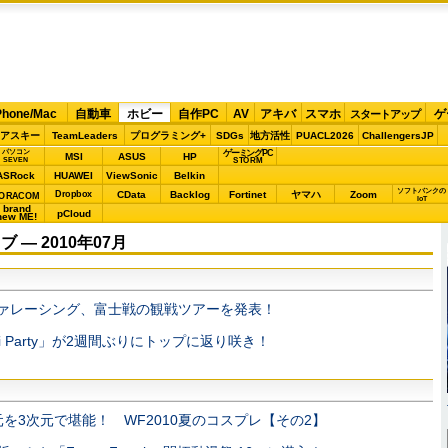
Phone/Mac
自動車
ホビー
自作PC
AV
アキバ
スマホ
ゲ
スタートアップ
アスキー
TeamLeaders
プログラミング+
SDGs
地方活性
PUACL2026
ChallengersJP
パソコン
ゲーミングPC
MSI
ASUS
HP
STORM
SEVEN
ASRock
HUAWEI
ViewSonic
Belkin
ソフトバンクの
Dropbox
CData
Backlog
Fortinet
ヤマハ
Zoom
ORACOM
IoT
brand
pCloud
new ME!
― 2010年07月
ァレーシング、富士戦の観戦ツアーを発表！
ii Party」が2週間ぶりにトップに返り咲き！
元を3次元で堪能！ WF2010夏のコスプレ【その2】