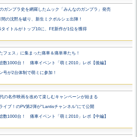
年のガンプラ史を網羅したムック「みんなのガンプラ」発売
月間の沈黙を破り、新生ミクポルシェ出陣！
5タイトルがトップ10に、FE新作が1位を獲得
たフェス」に集まった痛車＆痛単車たち！
総数1000台！ 痛車イベント「萌ミ2010」レポ【後編】
ン号が2台体制で萌ミに参加！
年代の名作映画を改めて楽しむキャンペーンが始まる
ライブ！のPV第2弾が“Lantisチャンネル”にて公開
総数1000台！ 痛車イベント「萌ミ2010」レポ【中編】