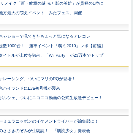
のリメイク「新・紋章の謎 光と影の英雄」が貫禄の1位に
地方最大の萌えイベント「みたフェス」開催！
ちゃショーで見てきたちょっと気になるアレコレ
総数1000台！ 痛車イベント「萌ミ2010」レポ【前編】
タイトルが上位を独占、「Wii Party」が23万本でトップ
ァレーシング、ついにマリのRQが登場！
急ハイランドにEva初号機が襲来！
ポルシェ、ついにニコニコ動画の公式生放送デビュー！
ーミュラニッポンのイケメンドライバーが編集部に！
のささきのぞみが生朗読！ 「朗読少女」発表会