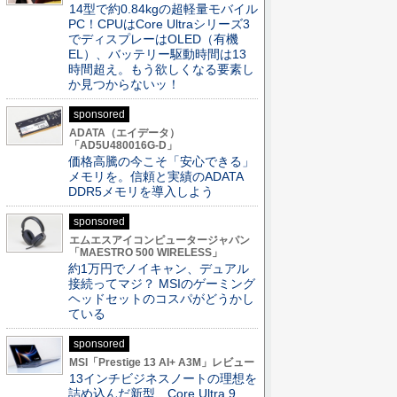
14型で約0.84kgの超軽量モバイル
PC！CPUはCore Ultraシリーズ3
でディスプレーはOLED（有機
EL）、バッテリー駆動時間は13
時間超え。もう欲しくなる要素し
か見つからないッ！
sponsored
ADATA（エイデータ）
「AD5U480016G-D」
価格高騰の今こそ「安心できる」
メモリを。信頼と実績のADATA
DDR5メモリを導入しよう
sponsored
エムエスアイコンピュータージャパン
「MAESTRO 500 WIRELESS」
約1万円でノイキャン、デュアル
接続ってマジ？ MSIのゲーミング
ヘッドセットのコスパがどうかし
ている
sponsored
MSI「Prestige 13 AI+ A3M」レビュー
13インチビジネスノートの理想を
詰め込んだ新型、Core Ultra 9