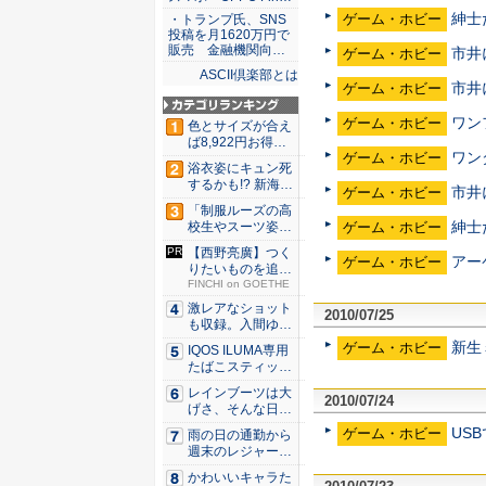
紳士
ゲーム・ホビー
・トランプ氏、SNS
投稿を月1620万円で
販売 金融機関向…
市井
ゲーム・ホビー
ASCII倶楽部とは
市井
ゲーム・ホビー
ワン
ゲーム・ホビー
色とサイズが合え
ば8,922円お得！
ワン
ゲーム・ホビー
メ...
浴衣姿にキュン死
するかも!? 新海ま
市井
ゲーム・ホビー
きが...
「制服ルーズの高
紳士
ゲーム・ホビー
校生やスーツ姿の
OLを演...
【西野亮廣】つく
アー
ゲーム・ホビー
りたいものを追求
できる環...
FINCHI on GOETHE
激レアなショット
2010/07/25
も収録。入間ゆい
が34周...
新生
ゲーム・ホビー
IQOS ILUMA専用
たばこスティッ
ク...
レインブーツは大
2010/07/24
げさ、そんな日
に！ ミズ...
US
ゲーム・ホビー
雨の日の通勤から
週末のレジャーま
で快適！...
かわいいキャラた