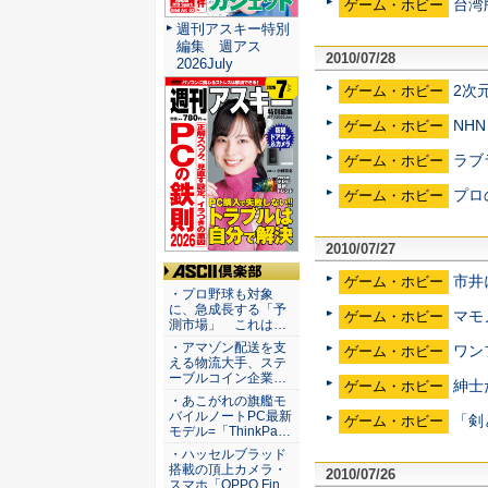
台湾版
ゲーム・ホビー
週刊アスキー特別
編集 週アス
2010/07/28
2026July
2次
ゲーム・ホビー
NHN
ゲーム・ホビー
ラブ
ゲーム・ホビー
プロ
ゲーム・ホビー
2010/07/27
市井
ゲーム・ホビー
ASCII倶楽部
・プロ野球も対象
に、急成長する「予
マモ
ゲーム・ホビー
測市場」 これは…
・アマゾン配送を支
ワン
ゲーム・ホビー
える物流大手、ステ
ーブルコイン企業…
紳士
ゲーム・ホビー
・あこがれの旗艦モ
バイルノートPC最新
「剣
ゲーム・ホビー
モデル=「ThinkPa…
・ハッセルブラッド
搭載の頂上カメラ・
2010/07/26
スマホ「OPPO Fin…