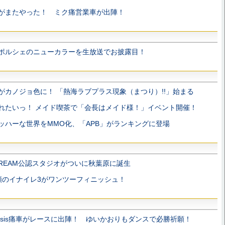
がまたやった！ ミク痛営業車が出陣！
ポルシェのニューカラーを生放送でお披露目！
がカノジョ色に！ 「熱海ラブプラス現象（まつり）!!」始まる
れたいっ！ メイド喫茶で「会長はメイド様！」イベント開催！
ッハーな世界をMMO化、「APB」がランキングに登場
TREAM公認スタジオがついに秋葉原に誕生
類のイナイレ3がワンツーフィニッシュ！
ss×sis痛車がレースに出陣！ ゆいかおりもダンスで必勝祈願！