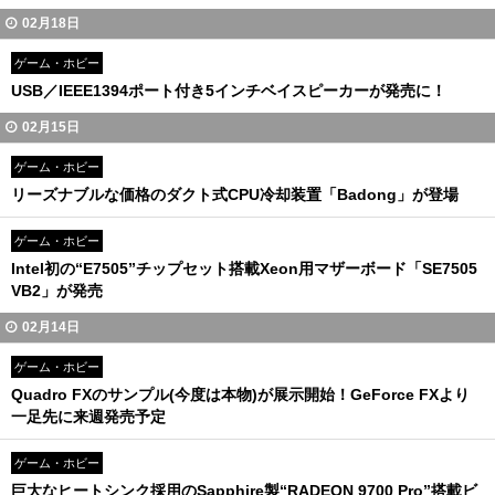
02月18日
ゲーム・ホビー
USB／IEEE1394ポート付き5インチベイスピーカーが発売に！
02月15日
ゲーム・ホビー
リーズナブルな価格のダクト式CPU冷却装置「Badong」が登場
ゲーム・ホビー
Intel初の“E7505”チップセット搭載Xeon用マザーボード「SE7505
VB2」が発売
02月14日
ゲーム・ホビー
Quadro FXのサンプル(今度は本物)が展示開始！GeForce FXより
一足先に来週発売予定
ゲーム・ホビー
巨大なヒートシンク採用のSapphire製“RADEON 9700 Pro”搭載ビ