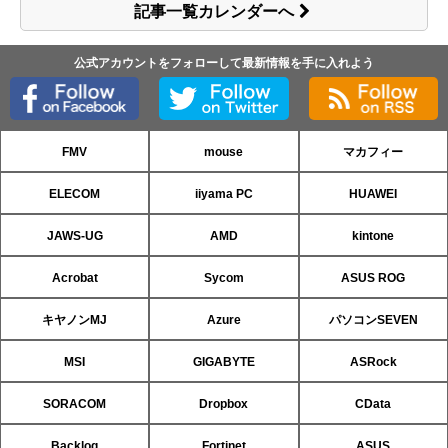
記事一覧カレンダーへ
公式アカウントをフォローして最新情報を手に入れよう
FMV
mouse
マカフィー
ELECOM
iiyama PC
HUAWEI
JAWS-UG
AMD
kintone
Acrobat
Sycom
ASUS ROG
キヤノンMJ
Azure
パソコンSEVEN
MSI
GIGABYTE
ASRock
SORACOM
Dropbox
CData
Backlog
Fortinet
ASUS