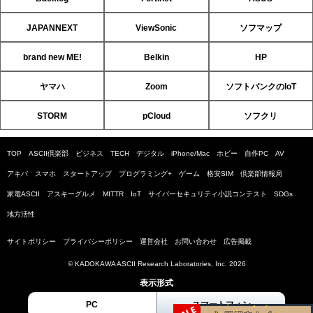
JAPANNEXT
ViewSonic
ソフマップ
brand new ME!
Belkin
HP
ヤマハ
Zoom
ソフトバンクのIoT
STORM
pCloud
ソフクリ
TOP
ASCII倶楽部
ビジネス
TECH
デジタル
iPhone/Mac
ホビー
自作PC
AV
アキバ
スマホ
スタートアップ
プログラミング+
ゲーム
格安SIM
倶楽部情報局
家電ASCII
アスキーグルメ
MITTR
IoT
サイバーセキュリティ小説コンテスト
SDGs
地方活性
サイトポリシー
プライバシーポリシー
運営会社
お問い合わせ
広告掲載
© KADOKAWA ASCII Research Laboratories, Inc. 2026
表示形式
PC
スマートフォン