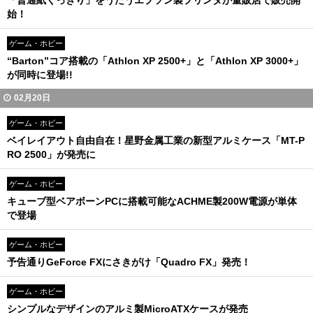
「普通紙くっきり」をうたうエプソン製プリンタが量販店で販売開
始！
ゲーム・ホビー
“Barton”コア搭載の「Athlon XP 2500+」と「Athlon XP 3000+」
が同時に登場!!
02月20日
ゲーム・ホビー
ベイレイアウト自由自在！星野金属工業の新型アルミケース「MT-P
RO 2500」が発売に
ゲーム・ホビー
キューブ型ベアボーンPCに搭載可能なACHME製200W電源が単体
で登場
ゲーム・ホビー
予告通りGeForce FXにさきがけ「Quadro FX」発売！
ゲーム・ホビー
シンプルなデザインのアルミ製MicroATXケースが発売