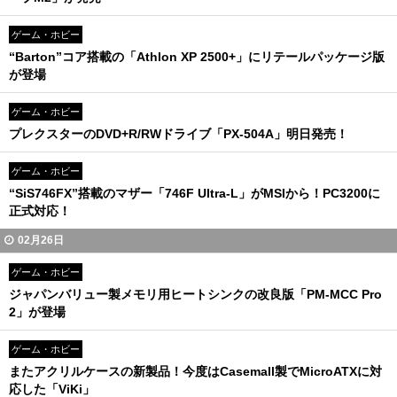
ゲーム・ホビー
“Barton”コア搭載の「Athlon XP 2500+」にリテールパッケージ版
が登場
ゲーム・ホビー
プレクスターのDVD+R/RWドライブ「PX-504A」明日発売！
ゲーム・ホビー
“SiS746FX”搭載のマザー「746F Ultra-L」がMSIから！PC3200に
正式対応！
02月26日
ゲーム・ホビー
ジャパンバリュー製メモリ用ヒートシンクの改良版「PM-MCC Pro
2」が登場
ゲーム・ホビー
またアクリルケースの新製品！今度はCasemall製でMicroATXに対
応した「ViKi」