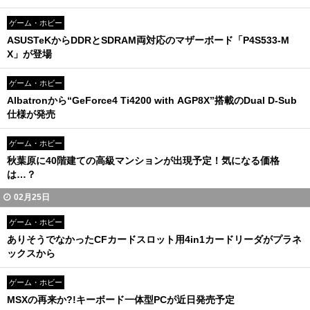
ゲーム・ホビー
ASUSTeKからDDRとSDRAM両対応のマザーボード「P4S533-M
X」が登場
ゲーム・ホビー
Albatronから“GeForce4 Ti4200 with AGP8X”搭載のDual D-Sub
仕様が発売
ゲーム・ホビー
秋葉原に40階建ての高級マンションが出現予定！気になる価格
は…？
02月25日
ゲーム・ホビー
ありそうでなかったCFカードスロット用4in1カードリーダがプラネ
ックスから
ゲーム・ホビー
MSXの再来か?!キーボード一体型PCが近日発売予定