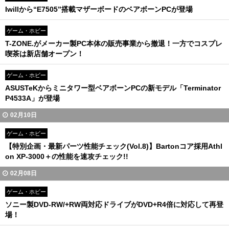
Iwillから“E7505”搭載マザーボードのベアボーンPCが登場
ゲーム・ホビー
T-ZONE.がメーカー製PC本体の販売事業から撤退！一方でコスプレ
喫茶は新店舗オープン！
ゲーム・ホビー
ASUSTeKからミニタワー型ベアボーンPCの新モデル「Terminator
P4533A」が登場
02月10日
ゲーム・ホビー
【特別企画・最新パーツ性能チェック(Vol.8)】Bartonコア採用Athl
on XP-3000＋の性能を速攻チェック!!
02月08日
ゲーム・ホビー
ソニー製DVD-RW/+RW両対応ドライブがDVD+R4倍に対応して再登
場！