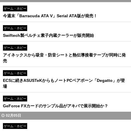
ゲーム・ホビー
今週末「Barracuda ATA V」Serial ATA版が発売！
ゲーム・ホビー
Swiftech製ペルチェ素子内蔵クーラーが販売開始
ゲーム・ホビー
アイネックスから吸音・防音シートと熱伝導接着テープが同時に発
売
ゲーム・ホビー
ECSに続きASUSTeKからもノートPCベアボーン「Degatto」が登
場
ゲーム・ホビー
GeForce FXカードのサンプル品がアキバで展示開始か？
02月05日
ゲーム・ホビー