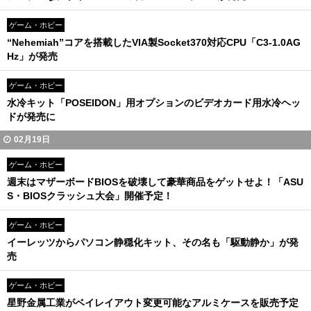
ゲーム・ホビー
“Nehemiah”コアを搭載したVIA製Socket370対応CPU「C3-1.0AG
Hz」が発売
ゲーム・ホビー
水冷キット「POSEIDON」用オプションのビデオカード用水冷ヘッ
ドが発売に
02月19日
ゲーム・ホビー
週末はマザーボードBIOSを破壊して豪華商品をゲットせよ！「ASU
S・BIOSクラッシュ大会」開催予定！
ゲーム・ホビー
イーレッツからパソコン静穏化キット、その名も「駆動静か」が発
売
ゲーム・ホビー
星野金属工業がベイレイアウト変更可能なアルミケースを販売予定