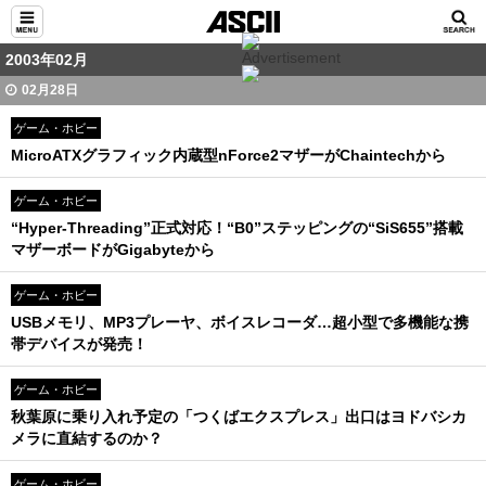
2003年02月
02月28日
ゲーム・ホビー
MicroATXグラフィック内蔵型nForce2マザーがChaintechから
ゲーム・ホビー
“Hyper-Threading”正式対応！“B0”ステッピングの“SiS655”搭載
マザーボードがGigabyteから
ゲーム・ホビー
USBメモリ、MP3プレーヤ、ボイスレコーダ…超小型で多機能な携
帯デバイスが発売！
ゲーム・ホビー
秋葉原に乗り入れ予定の「つくばエクスプレス」出口はヨドバシカ
メラに直結するのか？
ゲーム・ホビー