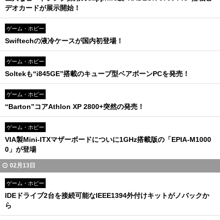
デオカードが展示開始！
ゲーム・ホビー
Swiftechの液冷ケースが国内初登場！
ゲーム・ホビー
Soltekも“i845GE”搭載のキューブ型ベアボーンPCを発売！
ゲーム・ホビー
“Barton”コアAthlon XP 2800+突然の発売！
ゲーム・ホビー
VIA製Mini-ITXマザーボードについに1GHz搭載版の「EPIA-M1000
0」が登場
02月13日
ゲーム・ホビー
IDEドライブ2台を接続可能なIEEE1394外付けキットがノバックか
ら