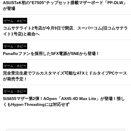
ASUSTeK初の“E7505”チップセット搭載マザーボード「PP-DLW」
が登場
ゲーム・ホビー
コムサテライト2号店が今月9日で閉店、スーパーコム(旧コムサテラ
イト1号店)と統合へ
ゲーム・ホビー
Panafloファンを採用したSFX電源がSNEから登場！
ゲーム・ホビー
完全受注生産でフルカスタマイズ可能なATXミドルタイプPCケース
が発売予定！
ゲーム・ホビー
SiS655マザー第2弾！AOpen「AX45-4D Max Lite」が登場！惜し
くもHyper-Threadingには対応せず