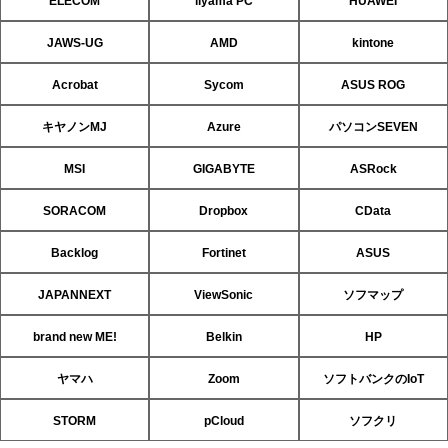
ELECOM
iiyama PC
HUAWEI
JAWS-UG
AMD
kintone
Acrobat
Sycom
ASUS ROG
キヤノンMJ
Azure
パソコンSEVEN
MSI
GIGABYTE
ASRock
SORACOM
Dropbox
CData
Backlog
Fortinet
ASUS
JAPANNEXT
ViewSonic
ソフマップ
brand new ME!
Belkin
HP
ヤマハ
Zoom
ソフトバンクのIoT
STORM
pCloud
ソフクリ