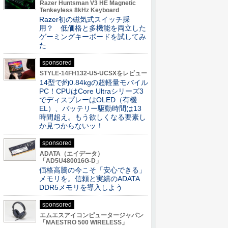
Razer Huntsman V3 HE Magnetic
Tenkeyless 8kHz Keyboard
Razer初の磁気式スイッチ採
用？ 低価格と多機能を両立した
ゲーミングキーボードを試してみ
た
sponsored
STYLE-14FH132-U5-UCSXをレビュー
14型で約0.84kgの超軽量モバイル
PC！CPUはCore Ultraシリーズ3
でディスプレーはOLED（有機
EL）、バッテリー駆動時間は13
時間超え。もう欲しくなる要素し
か見つからないッ！
sponsored
ADATA（エイデータ）
「AD5U480016G-D」
価格高騰の今こそ「安心できる」
メモリを。信頼と実績のADATA
DDR5メモリを導入しよう
sponsored
エムエスアイコンピュータージャパン
「MAESTRO 500 WIRELESS」