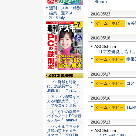
Steam
週刊アスキー特別
編集 週アス
2016/05/23
2026July
渋谷
ゲーム・ホビー
2016/05/18
ASCIIsteam
「リア充爆発しろ！」眠
携帯工
ゲーム・ホビー
2016/05/17
ASCII倶楽部
・プロ野球も対象
コス
ゲーム・ホビー
に、急成長する「予
測市場」 これは…
・アマゾン配送を支
2016/05/16
える物流大手、ステ
ーブルコイン企業…
TE
ゲーム・ホビー
・あこがれの旗艦モ
バイルノートPC最新
モデル=「ThinkPa…
2016/05/13
・ハッセルブラッド
ASCIIsteam
搭載の頂上カメラ・
スマホ「OPPO Fin…