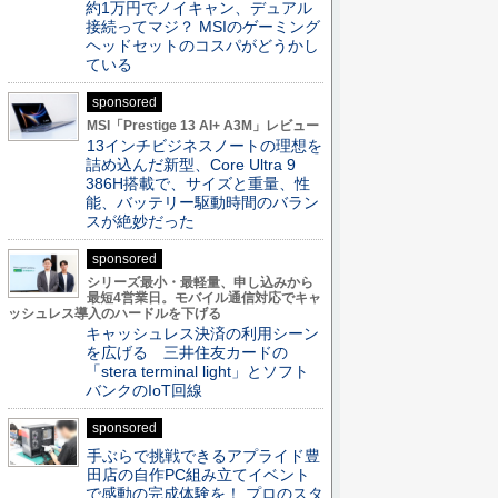
約1万円でノイキャン、デュアル
接続ってマジ？ MSIのゲーミング
ヘッドセットのコスパがどうかし
ている
sponsored
MSI「Prestige 13 AI+ A3M」レビュー
13インチビジネスノートの理想を
詰め込んだ新型、Core Ultra 9
386H搭載で、サイズと重量、性
能、バッテリー駆動時間のバラン
スが絶妙だった
sponsored
シリーズ最小・最軽量、申し込みから
最短4営業日。モバイル通信対応でキャ
ッシュレス導入のハードルを下げる
キャッシュレス決済の利用シーン
を広げる 三井住友カードの
「stera terminal light」とソフト
バンクのIoT回線
sponsored
手ぶらで挑戦できるアプライド豊
田店の自作PC組み立てイベント
で感動の完成体験を！ プロのスタ