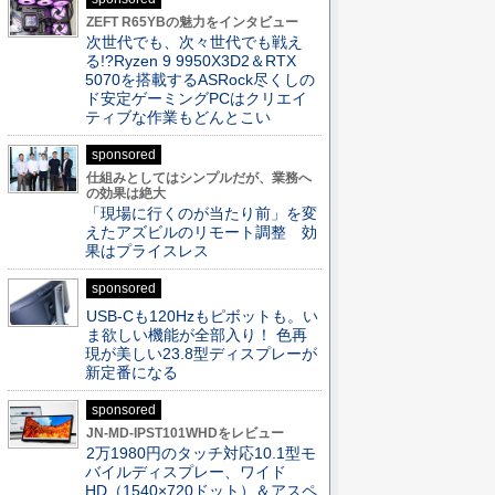
ZEFT R65YBの魅力をインタビュー
次世代でも、次々世代でも戦え
る!?Ryzen 9 9950X3D2＆RTX
5070を搭載するASRock尽くしの
ド安定ゲーミングPCはクリエイ
ティブな作業もどんとこい
sponsored
仕組みとしてはシンプルだが、業務へ
の効果は絶大
「現場に行くのが当たり前」を変
えたアズビルのリモート調整 効
果はプライスレス
sponsored
USB-Cも120Hzもピボットも。い
ま欲しい機能が全部入り！ 色再
現が美しい23.8型ディスプレーが
新定番になる
sponsored
JN-MD-IPST101WHDをレビュー
2万1980円のタッチ対応10.1型モ
バイルディスプレー、ワイド
HD（1540×720ドット）＆アスペ