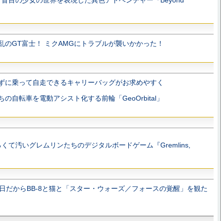
盲目の少女の世界を表現した異色アドベンチャー『Beyond
乱のGT富士！ ミクAMGにトラブルが襲いかかった！
ずに乗って自走できるキャリーバッグがお求めやすく
ちの自転車を電動アシスト化する前輪「GeoOrbital」
て汚いグレムリンたちのデジタルボードゲーム『Gremlins,
4日だからBB-8と猫と「スター・ウォーズ／フォースの覚醒」を観た