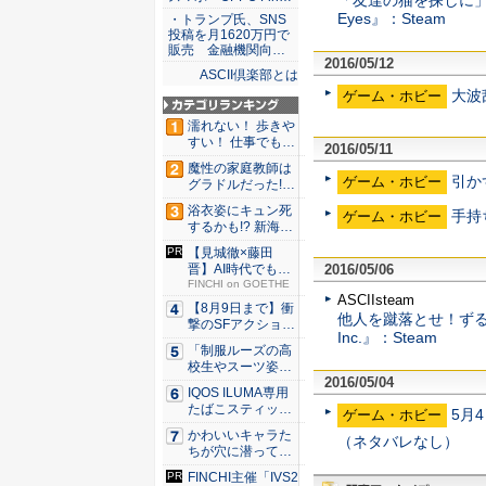
「友達の猫を探しに」
Eyes』：Steam
・トランプ氏、SNS
投稿を月1620万円で
販売 金融機関向…
2016/05/12
ASCII倶楽部とは
大波
ゲーム・ホビー
濡れない！ 歩きや
すい！ 仕事でも履
2016/05/11
ける...
魔性の家庭教師は
引か
ゲーム・ホビー
グラドルだった!?
村雨...
浴衣姿にキュン死
手持
ゲーム・ホビー
するかも!? 新海ま
きが...
【見城徹×藤田
2016/05/06
晋】AI時代でも変
わらない...
FINCHI on GOETHE
ASCIIsteam
【8月9日まで】衝
他人を蹴落とせ！ずるく
撃のSFアクション
Inc.』：Steam
『G...
「制服ルーズの高
校生やスーツ姿の
2016/05/04
OLを演...
IQOS ILUMA専用
たばこスティッ
5月
ゲーム・ホビー
ク...
かわいいキャラた
（ネタバレなし）
ちが穴に潜ってひ
どい目に...
FINCHI主催「IVS2