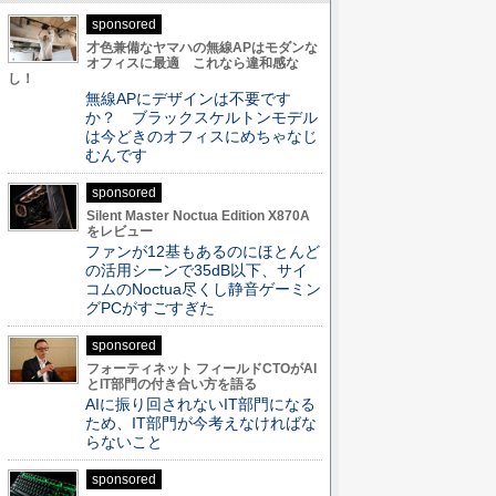
sponsored
才色兼備なヤマハの無線APはモダンな
オフィスに最適 これなら違和感な
し！
無線APにデザインは不要です
か？ ブラックスケルトンモデル
は今どきのオフィスにめちゃなじ
むんです
sponsored
Silent Master Noctua Edition X870A
をレビュー
ファンが12基もあるのにほとんど
の活用シーンで35dB以下、サイ
コムのNoctua尽くし静音ゲーミン
グPCがすごすぎた
sponsored
フォーティネット フィールドCTOがAI
とIT部門の付き合い方を語る
AIに振り回されないIT部門になる
ため、IT部門が今考えなければな
らないこと
sponsored