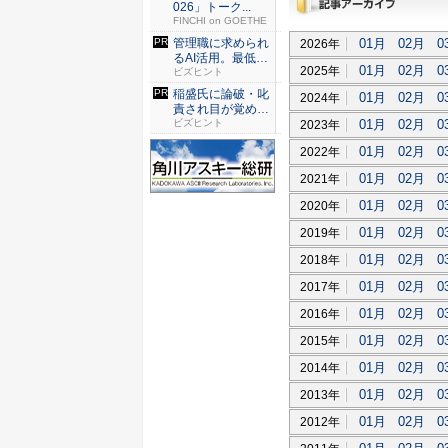
026」トーク...
FINCHI on GOETHE
過去記事アーカイブ
01月
02月
0
管理職に求められ
2026年
るAI活用。最低限
01月
02月
0
2025年
やるべ...
ビズヒント
稲盛氏に論破・叱
01月
02月
0
2024年
責され目が覚め
01月
02月
0
た。経営者...
ビズヒント
2023年
01月
02月
0
2022年
01月
02月
0
2021年
01月
02月
0
2020年
01月
02月
0
2019年
01月
02月
0
2018年
01月
02月
0
2017年
01月
02月
0
2016年
01月
02月
0
2015年
01月
02月
0
2014年
01月
02月
0
2013年
01月
02月
0
2012年