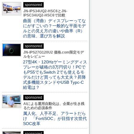
sponsored
JN-IPS34UQ2-HSC6とJN-
IPSC34UQ2-HSC6で比較
曲面（湾曲）ディスプレーってな
にがすごいの？一般的な平面モデ
ルとの見え方の違いや曲率（R）
の意味、選び方を解説
sponsored
JN-IPS27G120U2 価格.com限定モデ
ルをレビュー
27型4K・120Hzゲーミングディス
プレーが破格の3万円切り！PCで
もPS5でもSwitch 2でも使えるモ
デルだけど買っても大丈夫？昇降
式多機能スタンドやUSB Typc-C
給電は？
sponsored
AIによる運用自動化は、企業が生き残
るための必須条件
属人化、人手不足、アラートだら
け 「FortiSOC」が目指す次世代
SOC改革
sponsored