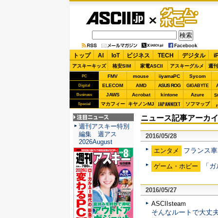
ASCII.jp
ゲーム・
ホビー
トップ
AI
IoT
ビジネス
TECH
デジタル
i
アスキーキッズ
格安SIM
家電ASCII
アスキーグルメ
週刊
FMV
mouse
iiyamaPC
Sycom
PC
ELECOM
AMD
ASUS ROG
Digital
GIGABYTE
JAWS
Acrobat
kintone
Azure
Business
S
JAPANNEXT
マカフィー
キヤノンMJ
ソフマップ
Special
ニュース記事アーカイブ 
注目ニュース
週刊アスキー特別
編集 週アス
2016/05/28
2026August
フランス車
エンタメ
「ガ
ゲーム・ホビー
2016/05/27
ASCIIsteam
そんなルートで大丈夫