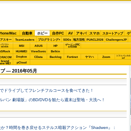
Phone/Mac
自動車
ホビー
自作PC
AV
アキバ
スマホ
ゲ
スタートアップ
アスキー
TeamLeaders
プログラミング+
SDGs
地方活性
PUACL2026
ChallengersJP
パソコン
ゲーミングPC
MSI
ASUS
HP
STORM
SEVEN
ASRock
HUAWEI
ViewSonic
Belkin
ソフトバンクの
Dropbox
CData
Backlog
Fortinet
ヤマハ
Zoom
ORACOM
IoT
brand
pCloud
new ME!
― 2016年05月
でドライブしてフレンチフルコースを食べてきた！
ルパン 劇場版」のBD/DVDを観たら週末は聖地・大洗へ！
か？時間を巻き戻せるステルス暗殺アクション『Shadwen』：