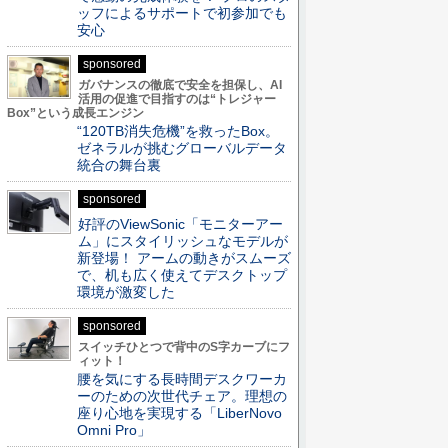
ッフによるサポートで初参加でも
安心
sponsored
ガバナンスの徹底で安全を担保し、AI
活用の促進で目指すのは“トレジャー
Box”という成長エンジン
“120TB消失危機”を救ったBox。
ゼネラルが挑むグローバルデータ
統合の舞台裏
sponsored
好評のViewSonic「モニターアー
ム」にスタイリッシュなモデルが
新登場！ アームの動きがスムーズ
で、机も広く使えてデスクトップ
環境が激変した
sponsored
スイッチひとつで背中のS字カーブにフ
ィット！
腰を気にする長時間デスクワーカ
ーのための次世代チェア。理想の
座り心地を実現する「LiberNovo
Omni Pro」