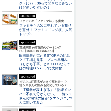
クト比77：36って聞きなじみない
けど使いやすいの？
sponsored
ファミチキ「ファミマ味」も実食
ファミチキの次に売れている商品
が意外！ ファミマ「レジ横」人気
トップ3
sponsored
茨城県龍ヶ崎市産のゲーミング
PC【MADE IN IBARAKI】
田園風景が広がるSTORMの組み
立て工場を見学！プロの早組み
（しかも丁寧）とBTO PCならで
はの特注PCパーツに大興奮
sponsored
ビジネスIT環境が大きく変わる中で、
情シスさんの悩みも変化している？
「IT機器が高すぎる」「熟練メン
バー不在で分からない」… 情シス
さんの“現場の悩み”をエンジニア3
人に聞いてみた
sponsored