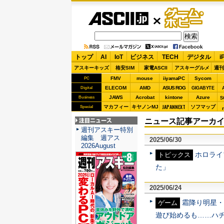
ASCII.jp
ゲーム・
ホビー
トップ
AI
IoT
ビジネス
TECH
デジタル
i
アスキーキッズ
格安SIM
家電ASCII
アスキーグルメ
週刊
FMV
mouse
iiyamaPC
Sycom
PC
ELECOM
AMD
ASUS ROG
Digital
GIGABYTE
JAWS
Acrobat
kintone
Azure
Business
S
JAPANNEXT
マカフィー
キヤノンMJ
ソフマップ
Special
ニュース記事アーカイブ 
注目ニュース
週刊アスキー特別
編集 週アス
2025/06/30
2026August
ホロライ
トピックス
た」
2025/06/24
霜降り明星・
ゲーム
遊び始めるも……ハ