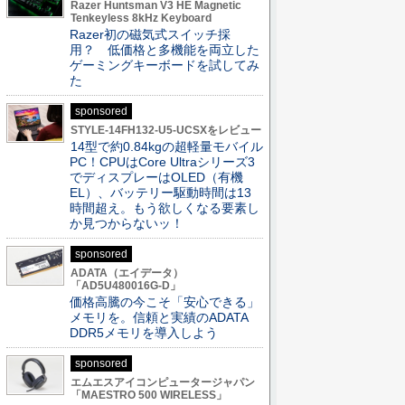
Razer Huntsman V3 HE Magnetic
Tenkeyless 8kHz Keyboard
Razer初の磁気式スイッチ採
用？ 低価格と多機能を両立した
ゲーミングキーボードを試してみ
た
sponsored
STYLE-14FH132-U5-UCSXをレビュー
14型で約0.84kgの超軽量モバイル
PC！CPUはCore Ultraシリーズ3
でディスプレーはOLED（有機
EL）、バッテリー駆動時間は13
時間超え。もう欲しくなる要素し
か見つからないッ！
sponsored
ADATA（エイデータ）
「AD5U480016G-D」
価格高騰の今こそ「安心できる」
メモリを。信頼と実績のADATA
DDR5メモリを導入しよう
sponsored
エムエスアイコンピュータージャパン
「MAESTRO 500 WIRELESS」