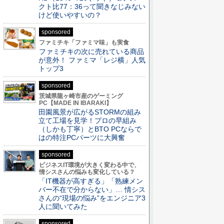
クト比77：36って聞きなじみない
けど使いやすいの？
sponsored
ファミチキ「ファミマ味」も実食
ファミチキの次に売れている商品
が意外！ ファミマ「レジ横」人気
トップ3
sponsored
茨城県龍ヶ崎市産のゲーミング
PC【MADE IN IBARAKI】
田園風景が広がるSTORMの組み
立て工場を見学！プロの早組み
（しかも丁寧）とBTO PCならで
はの特注PCパーツに大興奮
sponsored
ビジネスIT環境が大きく変わる中で、
情シスさんの悩みも変化している？
「IT機器が高すぎる」「熟練メン
バー不在で分からない」… 情シス
さんの“現場の悩み”をエンジニア3
人に聞いてみた
sponsored