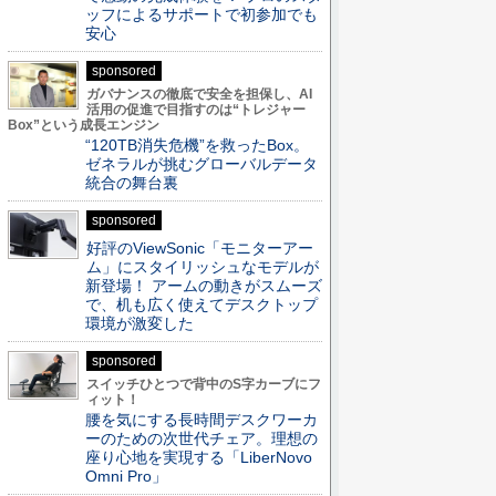
ッフによるサポートで初参加でも
安心
sponsored
ガバナンスの徹底で安全を担保し、AI
活用の促進で目指すのは“トレジャー
Box”という成長エンジン
“120TB消失危機”を救ったBox。
ゼネラルが挑むグローバルデータ
統合の舞台裏
sponsored
好評のViewSonic「モニターアー
ム」にスタイリッシュなモデルが
新登場！ アームの動きがスムーズ
で、机も広く使えてデスクトップ
環境が激変した
sponsored
スイッチひとつで背中のS字カーブにフ
ィット！
腰を気にする長時間デスクワーカ
ーのための次世代チェア。理想の
座り心地を実現する「LiberNovo
Omni Pro」