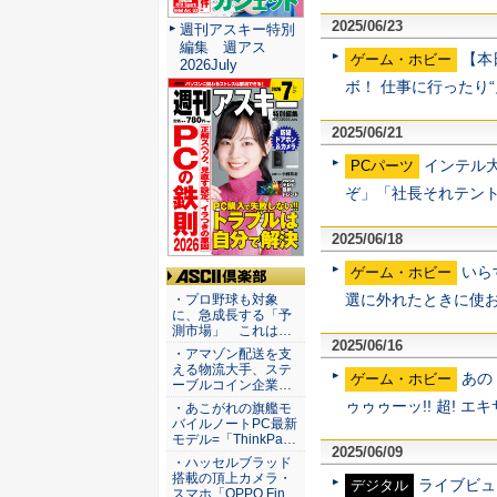
2025/06/23
週刊アスキー特別
編集 週アス
【本
ゲーム・ホビー
2026July
ボ！ 仕事に行ったり
2025/06/21
インテル
PCパーツ
ぞ」「社長それテン
2025/06/18
いら
ゲーム・ホビー
ASCII倶楽部
選に外れたときに使
・プロ野球も対象
に、急成長する「予
測市場」 これは…
2025/06/16
・アマゾン配送を支
える物流大手、ステ
あの
ゲーム・ホビー
ーブルコイン企業…
ゥゥゥーッ!! 超! エキ
・あこがれの旗艦モ
バイルノートPC最新
モデル=「ThinkPa…
2025/06/09
・ハッセルブラッド
搭載の頂上カメラ・
ライブビュ
デジタル
スマホ「OPPO Fin…