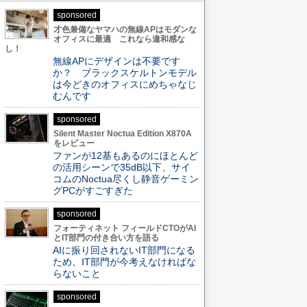
sponsored
才色兼備なヤマハの無線APはモダンな
オフィスに最適 これなら違和感な
し！
無線APにデザインは不要です
か？ ブラックスケルトンモデル
は今どきのオフィスにめちゃなじ
むんです
sponsored
Silent Master Noctua Edition X870A
をレビュー
ファンが12基もあるのにほとんど
の活用シーンで35dB以下、サイ
コムのNoctua尽くし静音ゲーミン
グPCがすごすぎた
sponsored
フォーティネット フィールドCTOがAI
とIT部門の付き合い方を語る
AIに振り回されないIT部門になる
ため、IT部門が今考えなければな
らないこと
sponsored