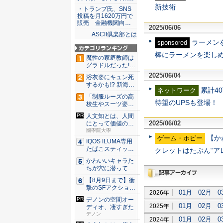
新技術
・トランプ氏、SNS
投稿を月1620万円で
販売 金融機関向…
2025/06/06
ASCII倶楽部とは
ラーメン
sponsored
棒にラーメンを楽しめ!
魔性の家庭教師は
グラドルだった!?
村雨...
2025/06/04
浴衣姿にキュン死
するかも!? 新海ま
累計4
ネットワーク
きが...
「制服ルーズの高
待望のUPSも登場！
校生やスーツ姿の
OLを演...
人文知とは、人間
2025/06/02
にとって価値のあ
るものを...
國學院大學
【か
ゲーム・ホビー
IQOS ILUMA専用
たばこスティッ
クレットはたぶん“ア
ク...
かわいいキャラた
ちが穴に潜ってひ
どい目に...
【8月9日まで】衝
過去記事アーカイブ
撃のSFアクション
01月
02月
0
2026年
『G...
デノンの空間オー
01月
02月
0
2025年
ディオ、凄すぎた
デノン
01月
02月
0
2024年