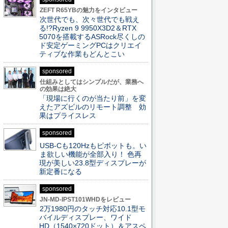
ZEFT R65YBの魅力をインタビュー
次世代でも、次々世代でも戦え
る!?Ryzen 9 9950X3D2＆RTX
5070を搭載するASRock尽くしの
ド安定ゲーミングPCはクリエイ
ティブな作業もどんとこい
sponsored
仕組みとしてはシンプルだが、業務へ
の効果は絶大
「現場に行くのが当たり前」を変
えたアズビルのリモート調整 効
果はプライスレス
sponsored
USB-Cも120Hzもピボットも。い
ま欲しい機能が全部入り！ 色再
現が美しい23.8型ディスプレーが
新定番になる
sponsored
JN-MD-IPST101WHDをレビュー
2万1980円のタッチ対応10.1型モ
バイルディスプレー、ワイド
HD（1540×720ドット）＆アスペ