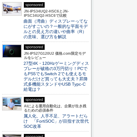
sponsored
JN-IPS34UQ2-HSC6とJN-
IPSC34UQ2-HSC6で比較
曲面（湾曲）ディスプレーってな
にがすごいの？一般的な平面モデ
ルとの見え方の違いや曲率（R）
の意味、選び方を解説
sponsored
JN-IPS27G120U2 価格.com限定モデ
ルをレビュー
27型4K・120Hzゲーミングディス
プレーが破格の3万円切り！PCで
もPS5でもSwitch 2でも使えるモ
デルだけど買っても大丈夫？昇降
式多機能スタンドやUSB Typc-C
給電は？
sponsored
AIによる運用自動化は、企業が生き残
るための必須条件
属人化、人手不足、アラートだら
け 「FortiSOC」が目指す次世代
SOC改革
sponsored