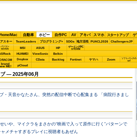
Phone/Mac
自動車
ホビー
自作PC
AV
アキバ
スマホ
ゲ
スタートアップ
アスキー
TeamLeaders
プログラミング+
SDGs
地方活性
PUACL2026
ChallengersJP
パソコン
ゲーミングPC
MSI
ASUS
HP
STORM
SEVEN
ASRock
HUAWEI
ViewSonic
Belkin
ソフトバンクの
Dropbox
CData
Backlog
Fortinet
ヤマハ
Zoom
ORACOM
IoT
brand
pCloud
new ME!
― 2025年06月
ブ・天音かなたさん、突然の配信中断で心配集まる 「病院行きまし
せいや、マイクラをまさかの“映画で入って原作に行く”パターンで
チャメチャすぎるプレイに視聴者もあぜん