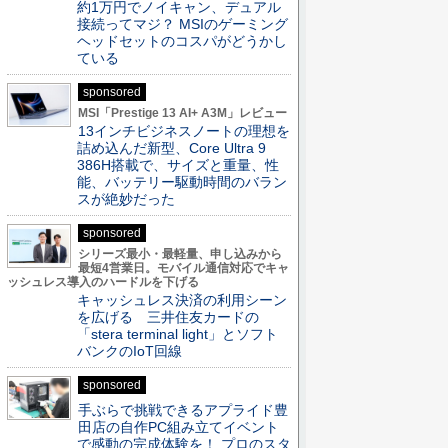
約1万円でノイキャン、デュアル
接続ってマジ？ MSIのゲーミング
ヘッドセットのコスパがどうかし
ている
sponsored
MSI「Prestige 13 AI+ A3M」レビュー
13インチビジネスノートの理想を
詰め込んだ新型、Core Ultra 9
386H搭載で、サイズと重量、性
能、バッテリー駆動時間のバラン
スが絶妙だった
sponsored
シリーズ最小・最軽量、申し込みから
最短4営業日。モバイル通信対応でキャ
ッシュレス導入のハードルを下げる
キャッシュレス決済の利用シーン
を広げる 三井住友カードの
「stera terminal light」とソフト
バンクのIoT回線
sponsored
手ぶらで挑戦できるアプライド豊
田店の自作PC組み立てイベント
で感動の完成体験を！ プロのスタ