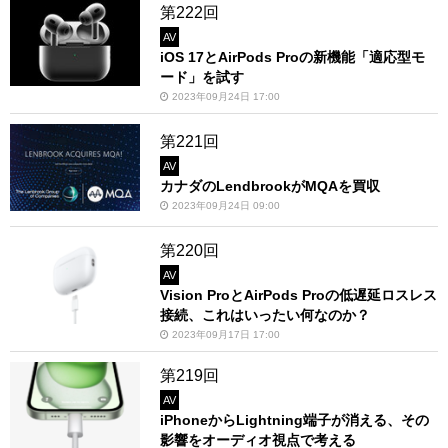
第222回
AV
iOS 17とAirPods Proの新機能「適応型モ
ード」を試す
2023年09月24日 17:00
第221回
AV
カナダのLendbrookがMQAを買収
2023年09月24日 09:00
第220回
AV
Vision ProとAirPods Proの低遅延ロスレス
接続、これはいったい何なのか？
2023年09月17日 17:00
第219回
AV
iPhoneからLightning端子が消える、その
影響をオーディオ視点で考える