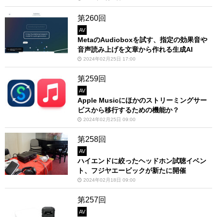
第260回
AV
MetaのAudioboxを試す、指定の効果音や
音声読み上げを文章から作れる生成AI
2024年02月25日 17:00
第259回
AV
Apple Musicにほかのストリーミングサー
ビスから移行するための機能か？
2024年02月25日 09:00
第258回
AV
ハイエンドに絞ったヘッドホン試聴イベン
ト、フジヤエービックが新たに開催
2024年02月18日 09:00
第257回
AV