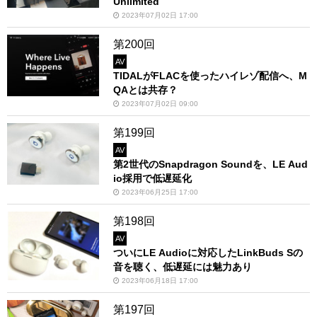
Unlimited
2023年07月02日 17:00
第200回
AV
TIDALがFLACを使ったハイレゾ配信へ、M
QAとは共存？
2023年07月02日 09:00
第199回
AV
第2世代のSnapdragon Soundを、LE Aud
io採用で低遅延化
2023年06月25日 17:00
第198回
AV
ついにLE Audioに対応したLinkBuds Sの
音を聴く、低遅延には魅力あり
2023年06月18日 17:00
第197回