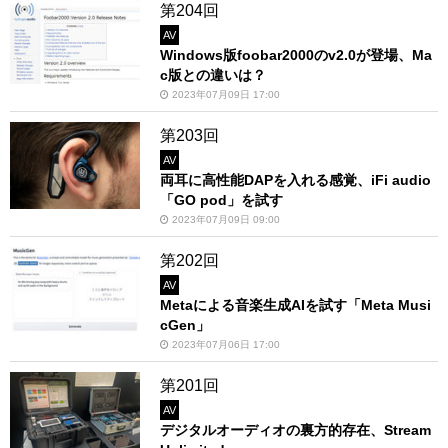
第204回
AV
Windows版foobar2000のv2.0が登場、Ma
c版との違いは？
2023年07月09日 17:00
第203回
AV
両耳に高性能DAPを入れる感覚、iFi audio
「GO pod」を試す
2023年07月09日 09:00
第202回
AV
Metaによる音楽生成AIを試す「Meta Musi
cGen」
2023年07月06日 17:00
第201回
AV
デジタルオーディオの裏方的存在、Stream