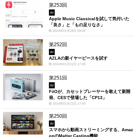
第253回
AV
Apple Music Classicalを試して気付いた
「良さ」と「もの足りなさ」
2024年01月28日 09:00
第252回
AV
AZLAの新イヤーピースを試す
2024年01月21日 17:00
第251回
AV
FiiOが、カセットプレーヤーを敢えて新開
発、CESで登場した「CP13」
2024年01月21日 17:00
第250回
AV
スマホから動画ストリーミングする、Amaz
onのMatter Casting機能