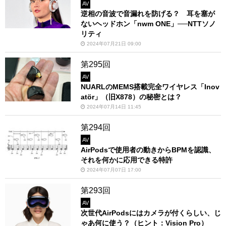
AV
逆相の音波で音漏れを防げる？ 耳を塞が
ないヘッドホン「nwm ONE」──NTTソノ
リティ
2024年07月21日 09:00
第295回
AV
NUARLのMEMS搭載完全ワイヤレス「Inov
atör」（旧X878）の秘密とは？
2024年07月14日 11:45
第294回
AV
AirPodsで使用者の動きからBPMを認識、
それを何かに応用できる特許
2024年07月07日 17:00
第293回
AV
次世代AirPodsにはカメラが付くらしい、じ
ゃあ何に使う？（ヒント：Vision Pro）