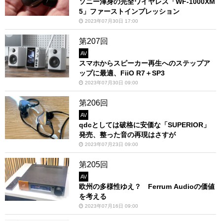
ソニー渾身の完全ワイヤレス「WF-1000XM
5」ファーストインプレッション
2023年07月30日 17:00
第207回
AV
スマホからスピーカー再生へのステップア
ップに最適、FiiO R7＋SP3
2023年07月30日 09:00
第206回
AV
qdcとしては破格に安価な「SUPERIOR」
発売、整った音の再現はさすが
2023年07月23日 09:00
第205回
AV
欧州の多様性ゆえ？ Ferrum Audioの価値
を考える
2023年07月16日 09:00