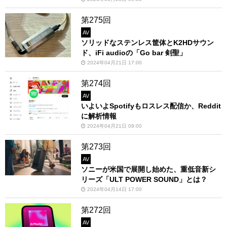
第275回
AV
ソリッドなステンレス筐体とK2HDサウン
ド、iFi audioの「Go bar 剣聖」
2024年04月21日 17:00
第274回
AV
いよいよSpotifyもロスレス配信か、Reddit
に解析情報
2024年04月21日 09:00
第273回
AV
ソニーが米国で展開し始めた、重低音新シ
リーズ「ULT POWER SOUND」とは？
2024年04月14日 17:00
第272回
AV