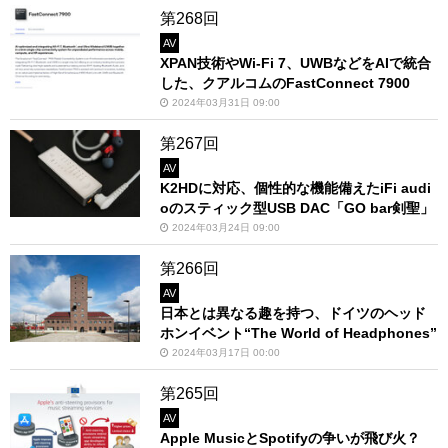
第268回
AV
XPAN技術やWi-Fi 7、UWBなどをAIで統合
した、クアルコムのFastConnect 7900
2024年03月31日 09:00
第267回
AV
K2HDに対応、個性的な機能備えたiFi audi
oのスティック型USB DAC「GO bar剣聖」
2024年03月24日 09:00
第266回
AV
日本とは異なる趣を持つ、ドイツのヘッド
ホンイベント“The World of Headphones”
2024年03月17日 00:00
第265回
AV
Apple MusicとSpotifyの争いが飛び火？