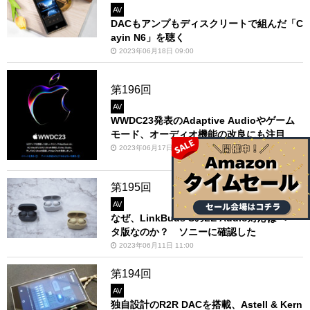
AV
DACもアンプもディスクリートで組んだ「C
ayin N6」を聴く
2023年06月18日 09:00
第196回
AV
WWDC23発表のAdaptive Audioやゲーム
モード、オーディオ機能の改良にも注目
2023年06月17日 17:00
第195回
AV
なぜ、LinkBuds SのLE Audio対応はベー
タ版なのか？ ソニーに確認した
2023年06月11日 11:00
第194回
AV
独自設計のR2R DACを搭載、Astell & Kern