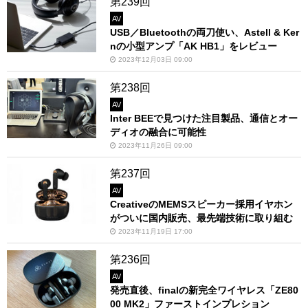
第239回
AV
USB／Bluetoothの両刀使い、Astell & Ker
nの小型アンプ「AK HB1」をレビュー
2023年12月03日 09:00
第238回
AV
Inter BEEで見つけた注目製品、通信とオー
ディオの融合に可能性
2023年11月26日 09:00
第237回
AV
CreativeのMEMSスピーカー採用イヤホン
がついに国内販売、最先端技術に取り組む
2023年11月19日 17:00
第236回
AV
発売直後、finalの新完全ワイヤレス「ZE80
00 MK2」ファーストインプレション