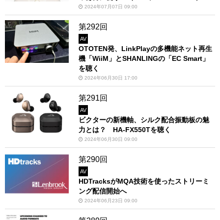
2024年07月07日 09:00
第292回
AV
OTOTEN発、LinkPlayの多機能ネット再生
機「WiiM」とSHANLINGの「EC Smart」
を聴く
2024年06月30日 17:00
第291回
AV
ビクターの新機軸、シルク配合振動板の魅
力とは？ HA-FX550Tを聴く
2024年06月30日 09:00
第290回
AV
HDTracksがMQA技術を使ったストリーミ
ング配信開始へ
2024年06月23日 09:00