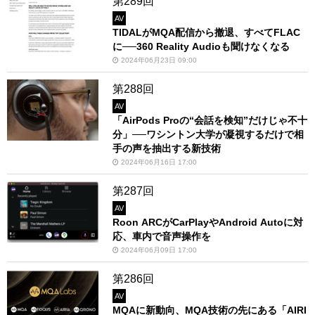
第289回
AV
TIDALがMQA配信から撤退、すべてFLAC
に──360 Reality Audioも聞けなくなる
2024年06月23日 09:00
第288回
AV
「AirPods Proの“会話を検知”だけじゃ不十
分」──ワシントン大学が凝視するだけで相
手の声を抽出する新技術
2024年06月16日 17:00
第287回
AV
Roon ARCがCarPlayやAndroid Autoに対
応、車内で音声操作を
2024年06月09日 17:00
第286回
AV
MQAに新動向、MQA技術の先にある「AIRI