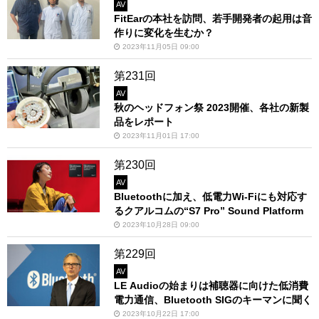
AV
FitEarの本社を訪問、若手開発者の起用は音
作りに変化を生むか？
2023年11月05日 09:00
第231回
AV
秋のヘッドフォン祭 2023開催、各社の新製
品をレポート
2023年11月01日 17:00
第230回
AV
Bluetoothに加え、低電力Wi-Fiにも対応す
るクアルコムの“S7 Pro” Sound Platform
2023年10月28日 09:00
第229回
AV
LE Audioの始まりは補聴器に向けた低消費
電力通信、Bluetooth SIGのキーマンに聞く
2023年10月22日 17:00