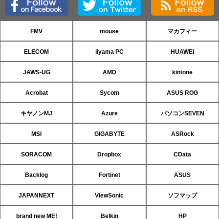
FMV
mouse
マカフィー
ELECOM
iiyama PC
HUAWEI
JAWS-UG
AMD
kintone
Acrobat
Sycom
ASUS ROG
キヤノンMJ
Azure
パソコンSEVEN
MSI
GIGABYTE
ASRock
SORACOM
Dropbox
CData
Backlog
Fortinet
ASUS
JAPANNEXT
ViewSonic
ソフマップ
brand new ME!
Belkin
HP