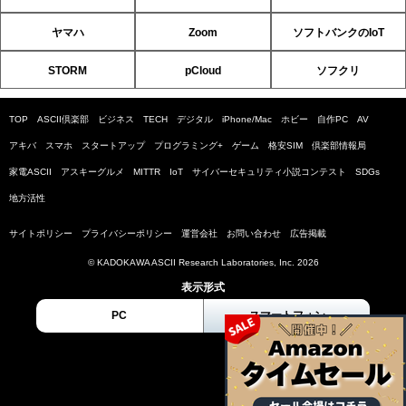
ヤマハ
Zoom
ソフトバンクのIoT
STORM
pCloud
ソフクリ
TOP
ASCII倶楽部
ビジネス
TECH
デジタル
iPhone/Mac
ホビー
自作PC
AV
アキバ
スマホ
スタートアップ
プログラミング+
ゲーム
格安SIM
倶楽部情報局
家電ASCII
アスキーグルメ
MITTR
IoT
サイバーセキュリティ小説コンテスト
SDGs
地方活性
サイトポリシー
プライバシーポリシー
運営会社
お問い合わせ
広告掲載
© KADOKAWA ASCII Research Laboratories, Inc. 2026
表示形式
PC
スマートフォン