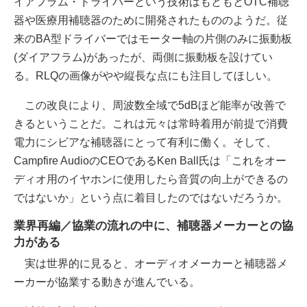
イアフラム・ドライバーという技術はもともとOTC補聴
器や医療用補聴器のために開発されたもののようだ。従
来のBA型ドライバーではモーター軸の片側のみに振動板
(ダイアフラム)があったが、両側に振動板を設けてい
る。RLQの画像がやや縦長な点にも注目してほしい。
この改良により、周波数全域で5dBほど能率が改善で
きるということだ。これは元々は常時着用が前提で消費
電力にシビアな補聴器にとって有利に働く。そして、
Campfire AudioのCEOであるKen Ball氏は「これをオー
ディオ用のイヤホンに使用したら音質の向上ができるの
ではないか」という点に着目したのではないだろうか。
業界再編／協業の流れの中に、補聴器メーカーとの協
力がある
実は世界的に見ると、オーディオメーカーと補聴器メ
ーカーが協業する動きが進んでいる。