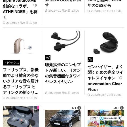
mpfire Audioの独
す
年のCESから
創的なコラボ、「P
2022年10月24日 13:00
2023年01月10日 19:30
ATHFINDER」を聴
く
2022年07月25日 13:00
AV
AV
トピックス
聴覚拡張のコンセプ
ゼンハイザー、よく
フィリップス、新機
トが新しい、リオン
聞くための完全ワイ
能でより雑音の少な
の集音機能付きワイ
ヤレスイヤホン「C
いクリアな音を届け
ヤレスイヤホン
onversation Clear
るフィリップス ヒ
Plus」
アリンクの新シリー
2023年06月01日 19:30
2023年08月22日 00:00
ズ発売
2023年05月11日 19:15
AD
AD