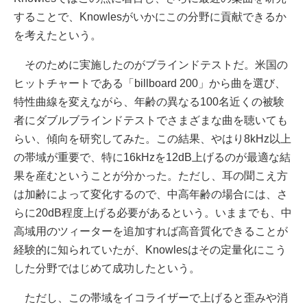
することで、Knowlesがいかにこの分野に貢献できるか
を考えたという。
そのために実施したのがブラインドテストだ。米国の
ヒットチャートである「billboard 200」から曲を選び、
特性曲線を変えながら、年齢の異なる100名近くの被験
者にダブルブラインドテストでさまざまな曲を聴いても
らい、傾向を研究してみた。この結果、やはり8kHz以上
の帯域が重要で、特に16kHzを12dB上げるのが最適な結
果を産むということが分かった。ただし、耳の聞こえ方
は加齢によって変化するので、中高年齢の場合には、さ
らに20dB程度上げる必要があるという。いままでも、中
高域用のツィーターを追加すれば高音質化できることが
経験的に知られていたが、Knowlesはその定量化にこう
した分野ではじめて成功したという。
ただし、この帯域をイコライザーで上げると歪みや消