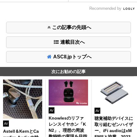
Recommended by
この記事の先頭へ
連載目次へ
ASCII.jpトップへ
次にお勧めの記事
AV
AV
Knowlesのリファ
聴覚補助デバイスに
AV
レンスイヤホン「K
取り組むゼンハイザ
N2」、理想の周波
ー、iFi audioはxM
Astell＆KernとCa
数特性の実現を目指
EMSと協業、2023