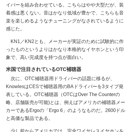
イバーを組み合わせている。こちらはやや大型だが、装
着感は悪くない。音はかなり低域が豊かで、こちらも音
楽を楽しめるようなチューニングがなされているように
感じた。
KN1／KN2とも、メーカーが実証のために試験的に作
ったものというよりはかなり本格的なイヤホンという印
象で、高い完成度を持つ点が面白い。
米国で注目されているOTC補聴器
次に、OTC補聴器用ドライバーの話題に移るが、
KnowlesはCESで補聴器用のBAドライバーを3タイプ発
表している。OTC補聴器（OTCはOver The Counterの
略、店舗販売が可能)とは、例えばアメリカの補聴器メー
カーであるErgoの「Ergo 6」のようなものだ。2600ドル
と高価な製品である。
少し前からアメリカでは、完全ワイヤレスイヤホンを