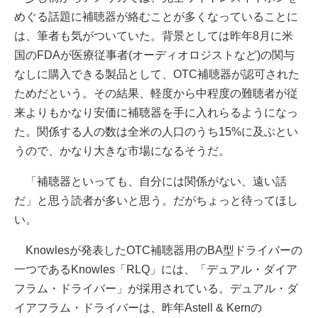
めぐる話題に補聴器が絡むことが多くなっていることに
は、筆者も気がついていた。背景としては昨年8月に米
国のFDAが医療従事者(オーディオロジストなど)の関与
なしに購入できる製品として、OTC補聴器が認可された
ためだという。その結果、軽度から中程度の難聴者が従
来よりもかなり安価に補聴器を手に入れらるようになっ
た。関係する人の数は全米の人口のうち15%に及ぶとい
うので、かなり大きな市場になるそうだ。
「補聴器といっても、自分には関係がない、遠い話
だ」と思う読者が多いと思う。だがちょっと待ってほし
い。
Knowlesが発表したOTC補聴器用のBA型ドライバーの
一つであるKnowles「RLQ」には、「デュアル・ダイア
フラム・ドライバー」が採用されている。デュアル・ダ
イアフラム・ドライバーは、昨年Astell & Kernの