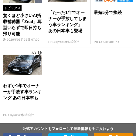
トピックス
「たった1年でオー
最短5分で接続
驚くほど小さいAI搭
ナーが手放してしま
載補聴器「Zeal」耳
う車ランキング」
型いらずで即日持ち
あの日本車も登場
帰り可能
2026年03月25日 07:00
PR Skyrocket株式会社
PR LotusFlare Inc
AD
わずか1年でオーナ
ーが手放す車ランキ
ング あの日本車も
PR Skyrocket株式会社
公式アカウントをフォローして最新情報を手に入れよう