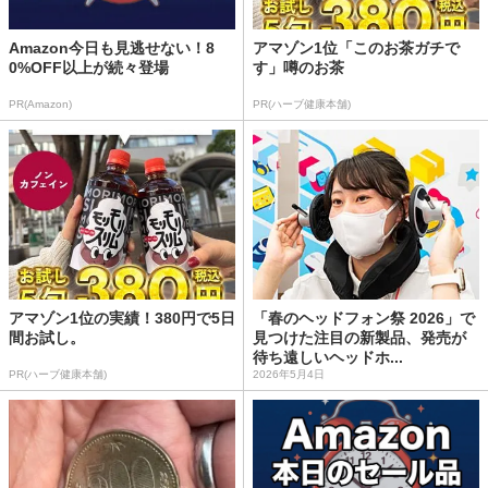
Amazon今日も見逃せない！8
アマゾン1位「このお茶ガチで
0%OFF以上が続々登場
す」噂のお茶
PR(Amazon)
PR(ハーブ健康本舗)
アマゾン1位の実績！380円で5日
「春のヘッドフォン祭 2026」で
間お試し。
見つけた注目の新製品、発売が
待ち遠しいヘッドホ...
PR(ハーブ健康本舗)
2026年5月4日