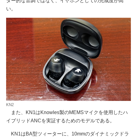
ター的な音調ではなく、イヤホンとしての完成度が高
い。
KN2
また、KN1はKnowles製のMEMSマイクを使用したハ
イブリッドANCを実証するためのモデルである。
KN1はBA型ツィーターに、10mmのダイナミックドラ