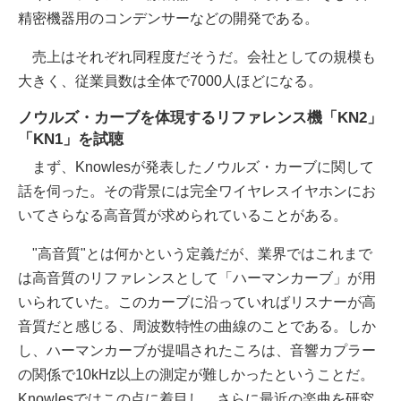
精密機器用のコンデンサーなどの開発である。
売上はそれぞれ同程度だそうだ。会社としての規模も
大きく、従業員数は全体で7000人ほどになる。
ノウルズ・カーブを体現するリファレンス機「KN2」
「KN1」を試聴
まず、Knowlesが発表したノウルズ・カーブに関して
話を伺った。その背景には完全ワイヤレスイヤホンにお
いてさらなる高音質が求められていることがある。
"高音質"とは何かという定義だが、業界ではこれまで
は高音質のリファレンスとして「ハーマンカーブ」が用
いられていた。このカーブに沿っていればリスナーが高
音質だと感じる、周波数特性の曲線のことである。しか
し、ハーマンカーブが提唱されたころは、音響カプラー
の関係で10kHz以上の測定が難しかったということだ。
Knowlesではこの点に着目し、さらに最近の楽曲を研究