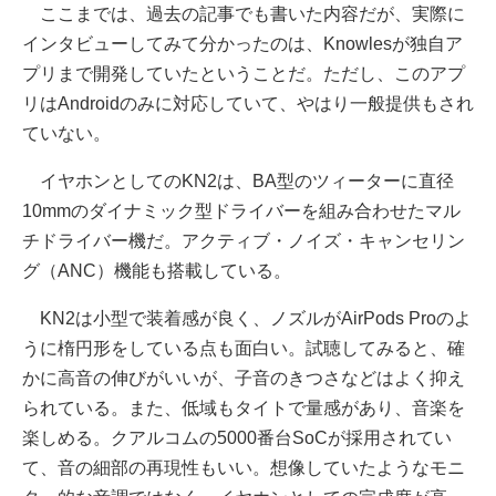
ここまでは、過去の記事でも書いた内容だが、実際に
インタビューしてみて分かったのは、Knowlesが独自ア
プリまで開発していたということだ。ただし、このアプ
リはAndroidのみに対応していて、やはり一般提供もされ
ていない。
イヤホンとしてのKN2は、BA型のツィーターに直径
10mmのダイナミック型ドライバーを組み合わせたマル
チドライバー機だ。アクティブ・ノイズ・キャンセリン
グ（ANC）機能も搭載している。
KN2は小型で装着感が良く、ノズルがAirPods Proのよ
うに楕円形をしている点も面白い。試聴してみると、確
かに高音の伸びがいいが、子音のきつさなどはよく抑え
られている。また、低域もタイトで量感があり、音楽を
楽しめる。クアルコムの5000番台SoCが採用されてい
て、音の細部の再現性もいい。想像していたようなモニ