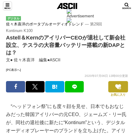
デジタル
佐々木喜洋のポータブルオーディオトレンド
― 第29回
Kontinum K100
Astell＆KernのアイリバーCEOが退社して新会社
設立、テスラの大容量バッテリー搭載の新DAPと
は？
文● 佐々木喜洋 編集●ASCII
[PC表示へ]
2020年07月06日 13時00分更新
お気に入り
“ヘッドフォン祭”にも度々顔を見せ、日本でもおなじ
みだった韓国アイリバーの元CEO、ジェームズ・リー氏
が、同社の退社後に新たに“Kontinum”という、デジタル
オーディオプレーヤーのブランドを立ち上げた。アイリ