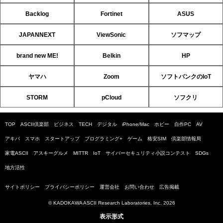
Backlog
Fortinet
ASUS
JAPANNEXT
ViewSonic
ソフマップ
brand new ME!
Belkin
HP
ヤマハ
Zoom
ソフトバンクのIoT
STORM
pCloud
ソフクリ
TOP
ASCII倶楽部
ビジネス
TECH
デジタル
iPhone/Mac
ホビー
自作PC
AV
アキバ
スマホ
スタートアップ
プログラミング+
ゲーム
格安SIM
倶楽部情報局
家電ASCII
アスキーグルメ
MITTR
IoT
サイバーセキュリティ小説コンテスト
SDGs
地方活性
サイトポリシー
プライバシーポリシー
運営会社
お問い合わせ
広告掲載
© KADOKAWA ASCII Research Laboratories, Inc. 2026
表示形式