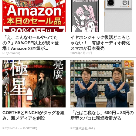
「え、こんなセールやってた
イヤホンジャック復活どころじ
の？」80％OFF以上が続々登
ゃない！ 有線オーディオ特化
場！Amazonの本気が...
スマホが日本発売
PR(Amazon)
2026年5月22日
GOETHEとFINCHIがタッグを組
「たばこ税なし」600円→83円の
み、新メディアを創設
新型タバコに喫煙者群がる
PR(FINCHI on GOETHE)
PR(株式会社HAL)