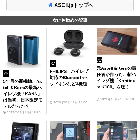
ASCII.jpトップへ
次にお勧めの記事
AV
AV
元Astell＆Kernの責
PHILIPS、ハイレゾ
AV
任者が作った、新ハ
対応のBluetoothヘ
イレゾ機「Kontinu
5年目の新機軸、As
ッドホンなど3機種
m K100」を聴く
tell＆Kernの最新ハ
イレゾ機「KANN」
2020年08月24日 16:20
は当初、日本限定モ
2020年07月17日 10:00
デルだった？
2017年04月13日 18:30