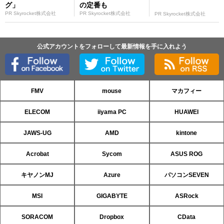
グ」
の定番も
PR Skyrocket株式会社
PR Skyrocket株式会社
PR Skyrocket株式会社
公式アカウントをフォローして最新情報を手に入れよう
FMV
mouse
マカフィー
ELECOM
iiyama PC
HUAWEI
JAWS-UG
AMD
kintone
Acrobat
Sycom
ASUS ROG
キヤノンMJ
Azure
パソコンSEVEN
MSI
GIGABYTE
ASRock
SORACOM
Dropbox
CData