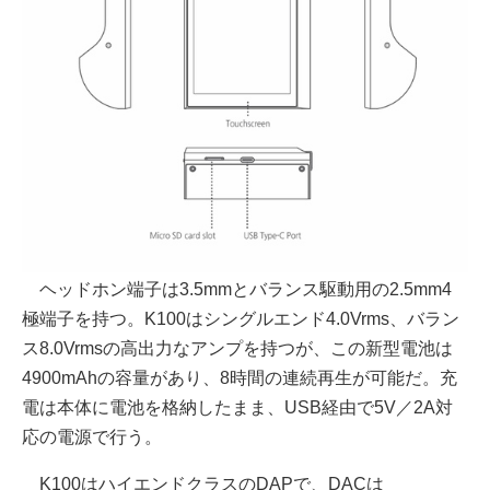
ヘッドホン端子は3.5mmとバランス駆動用の2.5mm4
極端子を持つ。K100はシングルエンド4.0Vrms、バラン
ス8.0Vrmsの高出力なアンプを持つが、この新型電池は
4900mAhの容量があり、8時間の連続再生が可能だ。充
電は本体に電池を格納したまま、USB経由で5V／2A対
応の電源で行う。
K100はハイエンドクラスのDAPで、DACは