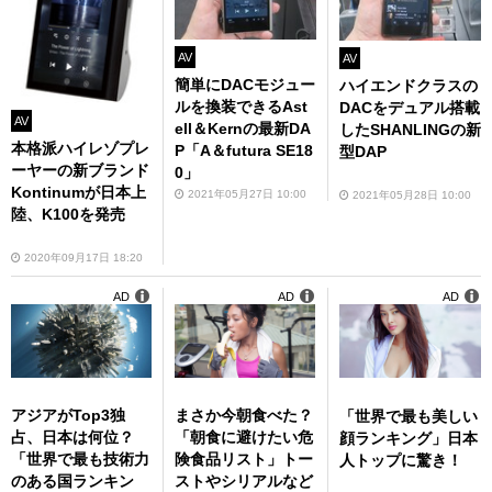
AV
AV
簡単にDACモジュー
ハイエンドクラスの
ルを換装できるAst
DACをデュアル搭載
AV
ell＆Kernの最新DA
したSHANLINGの新
本格派ハイレゾプレ
P「A＆futura SE18
型DAP
ーヤーの新ブランド
0」
Kontinumが日本上
2021年05月27日 10:00
2021年05月28日 10:00
陸、K100を発売
2020年09月17日 18:20
AD
AD
AD
アジアがTop3独
まさか今朝食べた？
「世界で最も美しい
占、日本は何位？
「朝食に避けたい危
顔ランキング」日本
「世界で最も技術力
険食品リスト」トー
人トップに驚き！
のある国ランキン
ストやシリアルなど