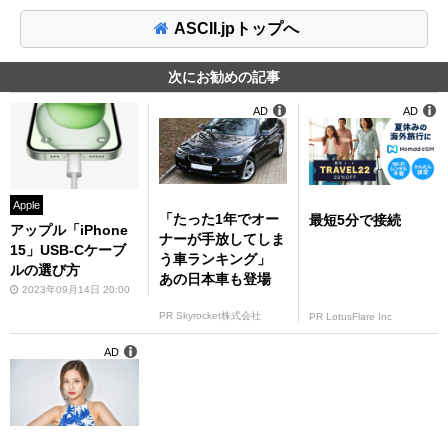
ASCII.jpトップへ
次にお勧めの記事
AD
AD
Apple
「たった1年でオー
最短5分で接続
アップル「iPhone
ナーが手放してしま
15」USB-Cケーブ
う車ランキング」
ルの選び方
あの日本車も登場
2023年09月14日 20:00
PR Skyrocket株式会社
PR LotusFlare Inc
AD