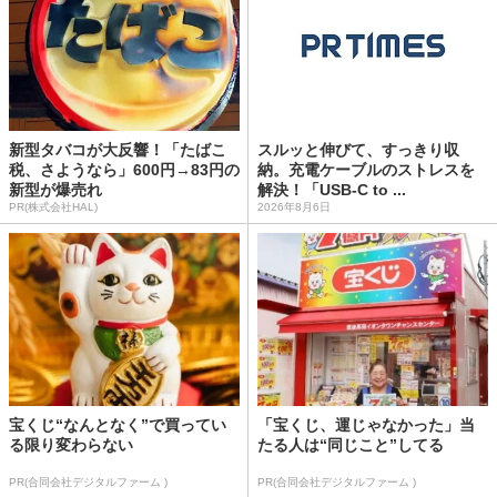
新型タバコが大反響！「たばこ
スルッと伸びて、すっきり収
税、さようなら」600円→83円の
納。充電ケーブルのストレスを
新型が爆売れ
解決！「USB-C to ...
PR(株式会社HAL)
2026年8月6日
宝くじ“なんとなく”で買ってい
「宝くじ、運じゃなかった」当
る限り変わらない
たる人は“同じこと”してる
PR(合同会社デジタルファーム )
PR(合同会社デジタルファーム )