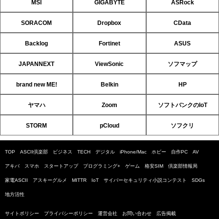
MSI
GIGABYTE
ASRock
SORACOM
Dropbox
CData
Backlog
Fortinet
ASUS
JAPANNEXT
ViewSonic
ソフマップ
brand new ME!
Belkin
HP
ヤマハ
Zoom
ソフトバンクのIoT
STORM
pCloud
ソフクリ
TOP
ASCII倶楽部
ビジネス
TECH
デジタル
iPhone/Mac
ホビー
自作PC
AV
アキバ
スマホ
スタートアップ
プログラミング+
ゲーム
格安SIM
倶楽部情報局
家電ASCII
アスキーグルメ
MITTR
IoT
サイバーセキュリティ小説コンテスト
SDGs
地方活性
サイトポリシー
プライバシーポリシー
運営会社
お問い合わせ
広告掲載