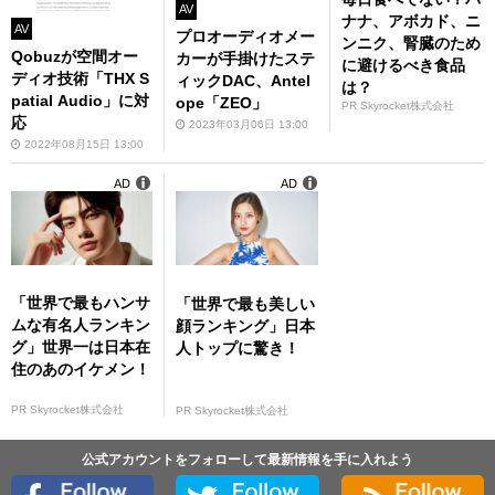
AV
ナナ、アボカド、ニ
AV
プロオーディオメー
ンニク、腎臓のため
Qobuzが空間オー
カーが手掛けたステ
に避けるべき食品
ディオ技術「THX S
ィックDAC、Antel
は？
patial Audio」に対
ope「ZEO」
PR Skyrocket株式会社
応
2023年03月06日 13:00
2022年08月15日 13:00
AD
AD
「世界で最もハンサ
「世界で最も美しい
ムな有名人ランキン
顔ランキング」日本
グ」世界一は日本在
人トップに驚き！
住のあのイケメン！
PR Skyrocket株式会社
PR Skyrocket株式会社
公式アカウントをフォローして最新情報を手に入れよう