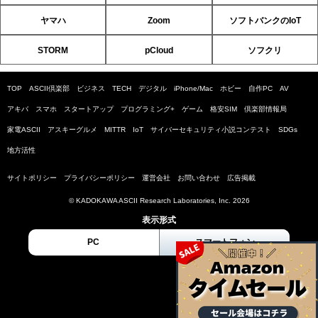
ヤマハ
Zoom
ソフトバンクのIoT
STORM
pCloud
ソフクリ
TOP
ASCII倶楽部
ビジネス
TECH
デジタル
iPhone/Mac
ホビー
自作PC
AV
アキバ
スマホ
スタートアップ
プログラミング+
ゲーム
格安SIM
倶楽部情報局
家電ASCII
アスキーグルメ
MITTR
IoT
サイバーセキュリティ小説コンテスト
SDGs
地方活性
サイトポリシー
プライバシーポリシー
運営会社
お問い合わせ
広告掲載
© KADOKAWA ASCII Research Laboratories, Inc. 2026
表示形式
PC
スマートフォン