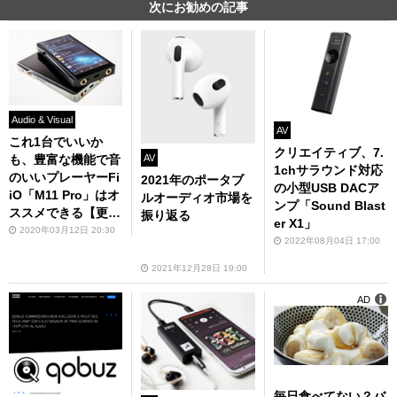
次にお勧めの記事
Audio & Visual
AV
これ1台でいいか
クリエイティブ、7.
AV
も、豊富な機能で音
1chサラウンド対応
のいいプレーヤーFi
2021年のポータブ
の小型USB DACア
iO「M11 Pro」はオ
ルオーディオ市場を
ンプ「Sound Blast
ススメできる【更新
振り返る
er X1」
版】
2020年03月12日 20:30
2022年08月04日 17:00
2021年12月28日 19:00
AD
毎日食べてない？バ