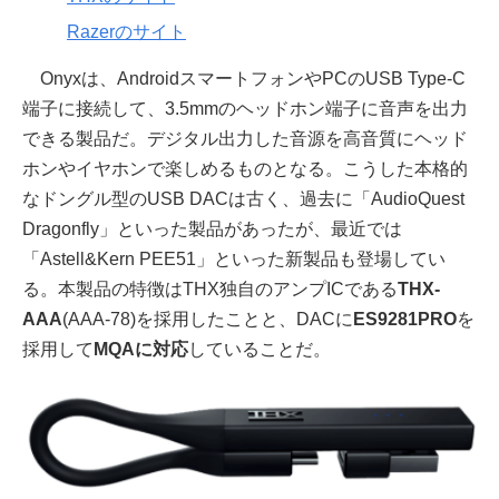
Razerのサイト
Onyxは、AndroidスマートフォンやPCのUSB Type-C
端子に接続して、3.5mmのヘッドホン端子に音声を出力
できる製品だ。デジタル出力した音源を高音質にヘッド
ホンやイヤホンで楽しめるものとなる。こうした本格的
なドングル型のUSB DACは古く、過去に「AudioQuest
Dragonfly」といった製品があったが、最近では
「Astell&Kern PEE51」といった新製品も登場してい
る。本製品の特徴はTHX独自のアンプICである
THX-
AAA
(AAA-78)を採用したことと、DACに
ES9281PRO
を
採用して
MQAに対応
していることだ。