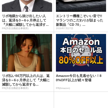
リボ地獄から抜け出したい人
エントリー機種こそいい音で!!
は、返済を3～6ヶ月停止して
マランツのこだわりが詰まった
『大幅に減額してから返済す...
新製品「CD 70」...
PR(渋谷法務総合事務所)
2026年7月27日
リボ払い50万円以上の人は、返
Amazon今日も見逃せない！8
済を3～6ヶ月停止して『大幅に
0%OFF以上が続々登場
減額してから返済する...
PR(渋谷法務総合事務所)
PR(Amazon)