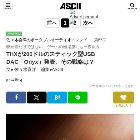
前へ
1
2
次へ
デジタル
佐々木喜洋のポータブルオーディオトレンド
― 第65回
映画館だけではない、ゲームの臨場感にも一役買う
THXが200ドルのスティック型USB
DAC「Onyx」発表、その戦略は？
文● 佐々木喜洋 編集●ASCII
[PC表示へ]
2021年04月12日 14時00分更新
お気に入り