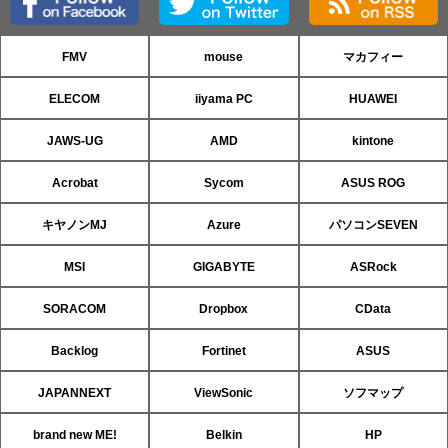
FMV
mouse
マカフィー
ELECOM
iiyama PC
HUAWEI
JAWS-UG
AMD
kintone
Acrobat
Sycom
ASUS ROG
キヤノンMJ
Azure
パソコンSEVEN
MSI
GIGABYTE
ASRock
SORACOM
Dropbox
CData
Backlog
Fortinet
ASUS
JAPANNEXT
ViewSonic
ソフマップ
brand new ME!
Belkin
HP