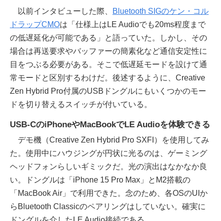
以前インタビューした際、
Bluetooth SIGのケン・コル
ドラップCMO
は「仕様上はLE Audioでも20ms程度まで
の低遅延化が可能である」と語っていた。しかし、その
場合は再送要求やバッファーの簡素化など通信安定性に
目をつぶる必要がある。そこで低遅延モードを設けて通
常モードと区別するわけだ。後述するように、Creative
Zen Hybrid Pro付属のUSBドングルにもいくつかのモー
ドを切り替えるスイッチが付いている。
USB-CのiPhoneやMacBookでLE Audioを体験できる
デモ機（Creative Zen Hybrid Pro SXFI）を使用してみ
た。使用中にハウジングが円状に光るのは、ゲーミング
ヘッドフォンらしいギミックだ。光の演出はなかなか良
い。ドングルは「iPhone 15 Pro Max」とM2搭載の
「MacBook Air」で利用できた。念のため、各OSのUIか
らBluetooth Classicのペアリングはしていない。確実に
ドングルを介したLE Audio接続である。