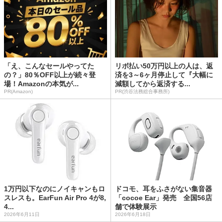
「え、こんなセールやってた
リボ払い50万円以上の人は、返
の？」80％OFF以上が続々登
済を3～6ヶ月停止して『大幅に
場！Amazonの本気が...
減額してから返済する...
PR(Amazon)
PR(渋谷法務総合事務所)
1万円以下なのにノイキャンもロ
ドコモ、耳をふさがない集音器
スレスも。EarFun Air Pro 4が8,
「cocoe Ear」発売 全国56店
4...
舗で体験展示
2026年6月11日
2026年6月18日