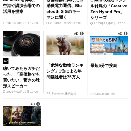
空港や講演会場での
消費電力通信、Blu
ル付属の「Creative
活用を提案
etooth SIGのキー
Zen Hybrid Pro」
マンに聞く
シリーズ
2023年10月22日 17:00
2023年10月22日 17:00
2023年11月01日 17:30
AD
AD
AV
「危険な動物ランキ
最短5分で接続
聴いてみたらガチだ
ング」1位による年
った、「高価格でも
間犠牲者は75万人
買いたい」驚きの球
形スピーカー
2025年02月09日 17:00
PR Skyrocket株式会社
PR LotusFlare Inc
AD