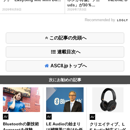
uds」が30％...
2026年6月9日
2026年7月3日
Recommended by
この記事の先頭へ
連載目次へ
ASCII.jpトップへ
次にお勧めの記事
AV
AV
AV
Bluetoothの新技術
LE Audioの始まり
クリエイティブ、L
Auracastを体験、
は補聴器に向けた低
E Audio対応ドング