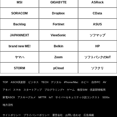
MSI
GIGABYTE
ASRock
SORACOM
Dropbox
CData
Backlog
Fortinet
ASUS
JAPANNEXT
ViewSonic
ソフマップ
brand new ME!
Belkin
HP
ヤマハ
Zoom
ソフトバンクのIoT
STORM
pCloud
ソフクリ
TOP
ASCII倶楽部
ビジネス
TECH
デジタル
iPhone/Mac
ホビー
自作PC
AV
アキバ
スマホ
スタートアップ
プログラミング+
ゲーム
格安SIM
倶楽部情報局
家電ASCII
アスキーグルメ
MITTR
IoT
サイバーセキュリティ小説コンテスト
SDGs
地方活性
サイトポリシー
プライバシーポリシー
運営会社
お問い合わせ
広告掲載