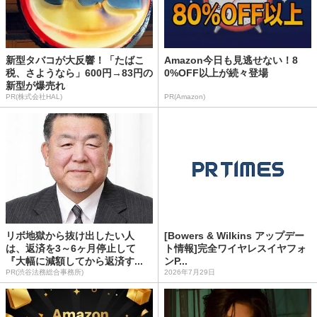
新型タバコが大反響！「たばこ
Amazon今日も見逃せない！8
税、さようなら」600円→83円の
0%OFF以上が続々登場
新型が爆売れ
PR(株式会社HAL)
PR(Amazon)
リボ地獄から抜け出したい人
[Bowers & Wilkins アップデー
は、返済を3～6ヶ月停止して
ト情報]完全ワイヤレスイヤフォ
『大幅に減額してから返済す...
ンP...
PR(渋谷法務総合事務所)
2026年7月29日