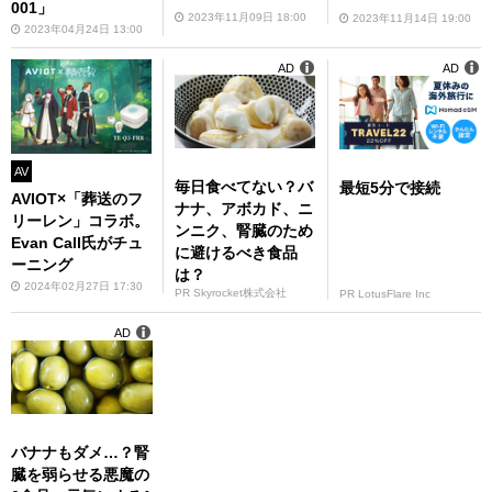
001」
2023年11月09日 18:00
2023年11月14日 19:00
2023年04月24日 13:00
AD
AD
AV
毎日食べてない？バ
最短5分で接続
AVIOT×「葬送のフ
ナナ、アボカド、ニ
リーレン」コラボ。
ンニク、腎臓のため
Evan Call氏がチュ
に避けるべき食品
ーニング
は？
2024年02月27日 17:30
PR Skyrocket株式会社
PR LotusFlare Inc
AD
バナナもダメ…？腎
臓を弱らせる悪魔の