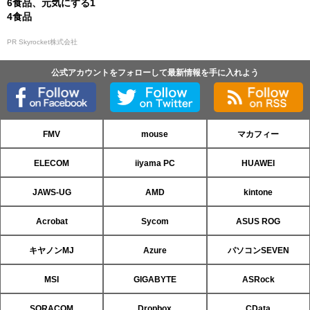
6食品、元気にする1
4食品
PR Skyrocket株式会社
公式アカウントをフォローして最新情報を手に入れよう
FMV
mouse
マカフィー
ELECOM
iiyama PC
HUAWEI
JAWS-UG
AMD
kintone
Acrobat
Sycom
ASUS ROG
キヤノンMJ
Azure
パソコンSEVEN
MSI
GIGABYTE
ASRock
SORACOM
Dropbox
CData