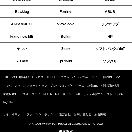
Backlog
Fortinet
ASUS
JAPANNEXT
ViewSonic
ソフマップ
brand new ME!
Belkin
HP
ヤマハ
Zoom
ソフトバンクのIoT
STORM
pCloud
ソフクリ
TOP
ASCII倶楽部
ビジネス
TECH
デジタル
iPhone/Mac
ホビー
自作PC
AV
アキバ
スマホ
スタートアップ
プログラミング+
ゲーム
格安SIM
倶楽部情報局
家電ASCII
アスキーグルメ
MITTR
IoT
サイバーセキュリティ小説コンテスト
SDGs
地方活性
サイトポリシー
プライバシーポリシー
運営会社
お問い合わせ
広告掲載
© KADOKAWA ASCII Research Laboratories, Inc. 2026
表示形式