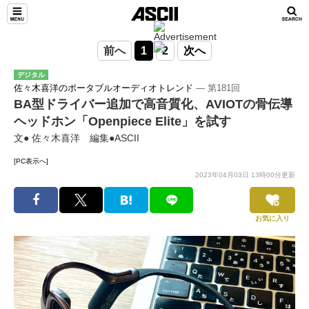
前へ
1
2
次へ
デジタル
佐々木喜洋のポータブルオーディオトレンド
― 第181回
BA型ドライバー追加で高音質化、AVIOTの骨伝導
ヘッドホン「Openpiece Elite」を試す
文● 佐々木喜洋 編集●ASCII
[PC表示へ]
2023年04月03日 13時00分更新
お気に入り