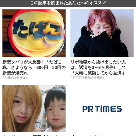
この記事を読まれたあなたへのオススメ
新型タバコが大反響！「たばこ
リボ地獄から抜け出したい人
税、さようなら」600円→83円の
は、返済を3～6ヶ月停止して
新型が爆売れ
『大幅に減額してから返済す...
PR(株式会社HAL)
PR(渋谷法務総合事務所)