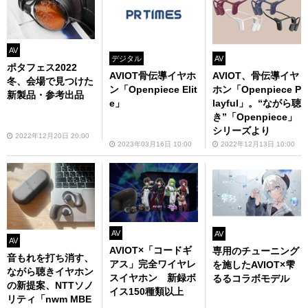
AV
デジタル
AV
ポタフェス2022
AVIOT骨伝導イヤホ
AVIOT、骨伝導イヤ
冬、会場で見つけた
ン「Openpiece Elit
ホン「Openpiece P
新製品・参考出品
e」
layful」。“ながら聴
き”「Openpiece」
シリーズより
2022年12月20日 20:00
2023年03月16日 10:00
2022年12月13日 10:00
AV
AV
AV
AVIOT×「コードギ
専用のチューニング
音もれを打ち消す、
アス」完全ワイヤレ
を施したAVIOT×雫
ながら聴きイヤホン
スイヤホン 新録ボ
るるコラボモデル
の新提案、NTTソノ
イス150種類以上
リティ「nwm MBE