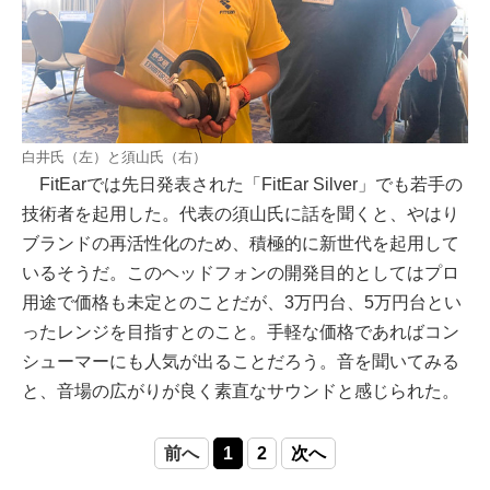
白井氏（左）と須山氏（右）
FitEarでは先日発表された「FitEar Silver」でも若手の
技術者を起用した。代表の須山氏に話を聞くと、やはり
ブランドの再活性化のため、積極的に新世代を起用して
いるそうだ。このヘッドフォンの開発目的としてはプロ
用途で価格も未定とのことだが、3万円台、5万円台とい
ったレンジを目指すとのこと。手軽な価格であればコン
シューマーにも人気が出ることだろう。音を聞いてみる
と、音場の広がりが良く素直なサウンドと感じられた。
前へ
1
2
次へ