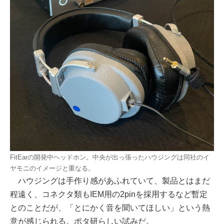
FitEarの開発中ヘッドホン。中央が出っ張ったハウジングは同社のイ
ヤモニのイメージと重なる。
ハウジングは手作り感があふれていて、製品とはまだ
程遠く、コネクタ類もIEM用の2pinを採用するなど暫定
とのことだが、「とにかく音を聞いてほしい」という熱
意が感じられる。ポタ研らしい試みだ。