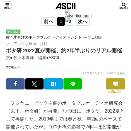
前へ
1
2
次へ
デジタル
佐々木喜洋のポータブルオーディオトレンド
― 第133回
マニアックな展示に注目
ポタ研 2022夏が開催、約2年半ぶりのリアル開催
文● 佐々木喜洋 編集●ASCII
[PC表示へ]
2022年07月11日 14時00分更新
お気に入り
フジヤエービック主催のポータブルオーディオ研究会
（以下、ポタ研）が再開。7月9日に「ポタ研」2022夏と
して再開した。2019年までは春と秋、年2回のペースで
開催されていたが、コロナ禍の影響で2年半ほど開催が