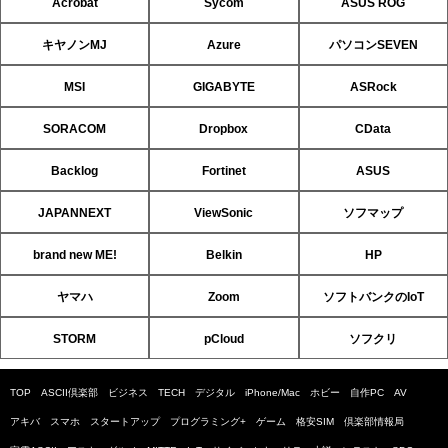
Acrobat
Sycom
ASUS ROG
キヤノンMJ
Azure
パソコンSEVEN
MSI
GIGABYTE
ASRock
SORACOM
Dropbox
CData
Backlog
Fortinet
ASUS
JAPANNEXT
ViewSonic
ソフマップ
brand new ME!
Belkin
HP
ヤマハ
Zoom
ソフトバンクのIoT
STORM
pCloud
ソフクリ
TOP
ASCII倶楽部
ビジネス
TECH
デジタル
iPhone/Mac
ホビー
自作PC
AV
アキバ
スマホ
スタートアップ
プログラミング+
ゲーム
格安SIM
倶楽部情報局