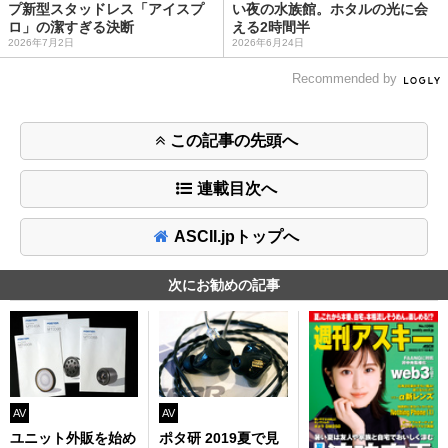
プ新型スタッドレス「アイスプ
い夜の水族館。ホタルの光に会
ロ」の潔すぎる決断
える2時間半
2026年7月2日
2026年6月24日
Recommended by
この記事の先頭へ
連載目次へ
ASCII.jpトップへ
次にお勧めの記事
AV
AV
ユニット外販を始め
ポタ研 2019夏で見