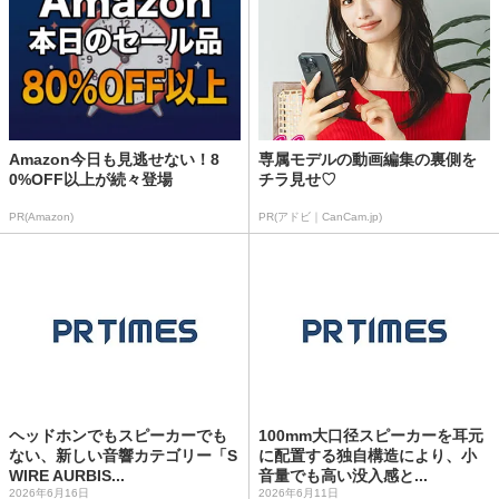
Amazon今日も見逃せない！8
専属モデルの動画編集の裏側を
0%OFF以上が続々登場
チラ見せ♡
PR(Amazon)
PR(アドビ｜CanCam.jp)
ヘッドホンでもスピーカーでも
100mm大口径スピーカーを耳元
ない、新しい音響カテゴリー「S
に配置する独自構造により、小
WIRE AURBIS...
音量でも高い没入感と...
2026年6月16日
2026年6月11日