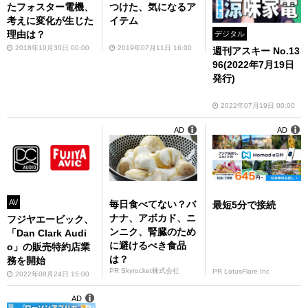
たフォスター電機、
つけた、気になるア
考えに変化が生じた
イテム
理由は？
デジタル
2018年10月30日 00:00
2019年07月11日 16:00
週刊アスキー No.13
96(2022年7月19日
発行)
2022年07月19日 00:00
AD
AD
AV
毎日食べてない？バ
最短5分で接続
ナナ、アボカド、ニ
フジヤエービック、
ンニク、腎臓のため
「Dan Clark Audi
に避けるべき食品
o」の販売特約店業
は？
務を開始
PR Skyrocket株式会社
PR LotusFlare Inc
2022年08月24日 15:00
AD