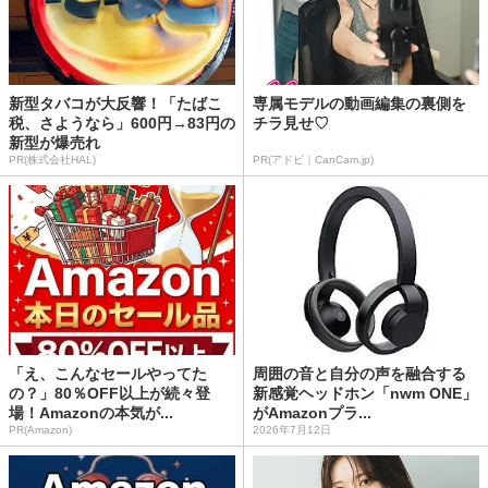
新型タバコが大反響！「たばこ
専属モデルの動画編集の裏側を
税、さようなら」600円→83円の
チラ見せ♡
新型が爆売れ
PR(株式会社HAL)
PR(アドビ｜CanCam.jp)
「え、こんなセールやってた
周囲の音と自分の声を融合する
の？」80％OFF以上が続々登
新感覚ヘッドホン「nwm ONE」
場！Amazonの本気が...
がAmazonプラ...
PR(Amazon)
2026年7月12日