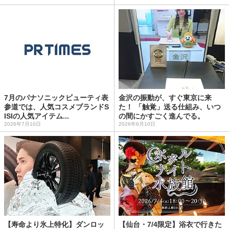
7月のパナソニックビューティ表
金沢の振動が、すぐ東京に来
参道では、人気コスメブランドS
た！ 「触覚」送る仕組み、いつ
ISIの人気アイテム...
の間にかすごく進んでる。
2026年7月10日
2026年6月10日
【寿命より氷上特化】ダンロッ
【仙台・7/4限定】浴衣で行きた