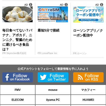
AD
AD
AD
毎日食べてない？バ
最短5分で接続
ローソンアプリ／ク
ナナ、アボカド、ニ
ーポン配信中
ンニク、腎臓のため
に避けるべき食品
は？
PR Skyrocket株式会社
PR LotusFlare Inc
PR ローソン
公式アカウントをフォローして最新情報を手に入れよう
FMV
mouse
マカフィー
ELECOM
iiyama PC
HUAWEI