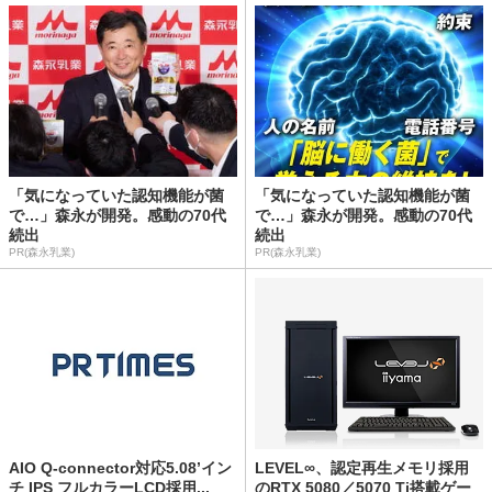
「気になっていた認知機能が菌
「気になっていた認知機能が菌
で…」森永が開発。感動の70代
で…」森永が開発。感動の70代
続出
続出
PR(森永乳業)
PR(森永乳業)
AIO Q-connector対応5.08’イン
LEVEL∞、認定再生メモリ採用
チ IPS フルカラーLCD採用...
のRTX 5080／5070 Ti搭載ゲー