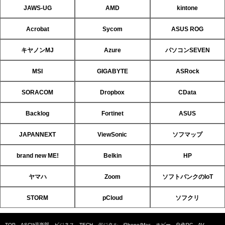
JAWS-UG
AMD
kintone
Acrobat
Sycom
ASUS ROG
キヤノンMJ
Azure
パソコンSEVEN
MSI
GIGABYTE
ASRock
SORACOM
Dropbox
CData
Backlog
Fortinet
ASUS
JAPANNEXT
ViewSonic
ソフマップ
brand new ME!
Belkin
HP
ヤマハ
Zoom
ソフトバンクのIoT
STORM
pCloud
ソフクリ
TOP
ASCII倶楽部
ビジネス
TECH
デジタル
iPhone/Mac
ホビー
自作PC
AV