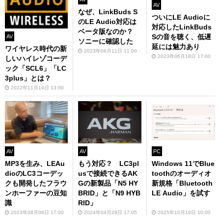
AV
なぜ、LinkBuds S
ついにLE Audioに
のLE Audio対応は
対応したLinkBuds
ベータ版なのか？
Sの音を聴く、低遅
AV
ソニーに確認した
延には魅力あり
ワイヤレス時代の新
2023年06月11日 11:00
2023年06月18日 17:00
しいハイレゾコーデ
ック「SCL6」「LC
3plus」とは？
2022年11月14日 13:00
AV
AV
PC
MP3を生み、LEAu
もう対応？ LC3pl
Windows 11でBlue
dioのLC3コーデッ
usで接続できるAK
toothのオーディオ
クも開発したフラウ
Gの新製品「N5 HY
新規格「Bluetooth
ンホーファーの豆知
BRID」と「N9 HYB
LE Audio」を試す
識
RID」
2023年08月06日 17:00
2024年04月29日 17:05
2025年10月19日 10:00