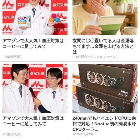
アマゾンで大人気！血圧対策は
玄関に〇〇置いてる人は金運落
コーヒーに足してみて
ちてます…金運を上げる方法と
は
PR(森永乳業)
PR(合同会社デジタルファーム )
アマゾンで大人気！血圧対策は
240mmでもハイエンドCPUに余
コーヒーに足してみて
裕で対応！Noctua初の簡易水冷
CPUクーラ...
PR(森永乳業)
2026年7月28日