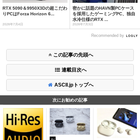
RTX 5090＆9950X3Dの超こだわ
密かに話題のHAVN製PCケース
りPCはForza Horizon 6...
を採用したゲーミングPC、独自
水冷仕様のRTX ...
2026年7月4日
2026年7月3日
Recommended by
この記事の先頭へ
連載目次へ
ASCII.jpトップへ
次にお勧めの記事
AV