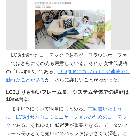
LC3は優れたコーデックであるが、フラウンホーファ
ーではさらにその先も用意している。それが次世代規格
の「LC3plus」である。
LC3plusについてはこの連載でも
触れたことがある
が、さらに詳しいことがわかった。
LC3よりも短いフレーム長、システム全体での遅延は
10ms台に
まずLC3について簡単にまとめる。
前回書いたよう
に、LC3は双方向コミュニケーションのためのコーデッ
ク
である。それゆえに低遅延が重要となる。データのフ
レーム長がとても短いのでバッファは小さくて済む。こ