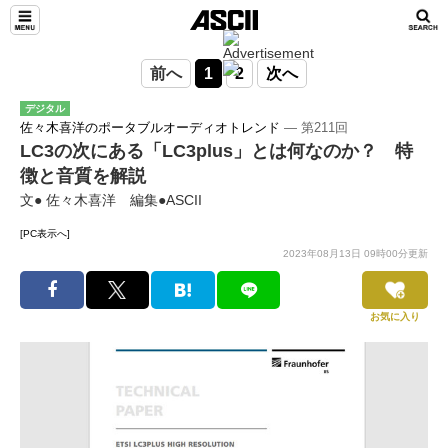
前へ
1
2
次へ
デジタル
佐々木喜洋のポータブルオーディオトレンド
― 第211回
LC3の次にある「LC3plus」とは何なのか？ 特
徴と音質を解説
文● 佐々木喜洋 編集●ASCII
[PC表示へ]
2023年08月13日 09時00分更新
お気に入り