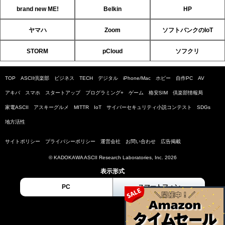
brand new ME!
Belkin
HP
ヤマハ
Zoom
ソフトバンクのIoT
STORM
pCloud
ソフクリ
TOP
ASCII倶楽部
ビジネス
TECH
デジタル
iPhone/Mac
ホビー
自作PC
AV
アキバ
スマホ
スタートアップ
プログラミング+
ゲーム
格安SIM
倶楽部情報局
家電ASCII
アスキーグルメ
MITTR
IoT
サイバーセキュリティ小説コンテスト
SDGs
地方活性
サイトポリシー
プライバシーポリシー
運営会社
お問い合わせ
広告掲載
© KADOKAWA ASCII Research Laboratories, Inc. 2026
表示形式
PC
スマートフォン