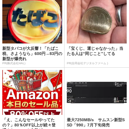
新型タバコが大反響！「たばこ
「宝くじ、運じゃなかった」当
税、さようなら」600円→83円の
たる人は“同じこと”してる
新型が爆売れ
PR(株式会社HAL)
PR(合同会社デジタルファーム )
「え、こんなセールやってた
最大7250MB/s サムスン新型S
の？」80％OFF以上が続々登
SD「990」7月下旬発売