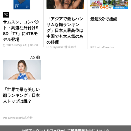
PC
「アジアで最もハン
最短5分で接続
サムスン、コンパク
サムな顔ランキン
ト・高速な外付けS
グ」日本人最高位は
SD「T7」に4TBモ
中国でも大人気のあ
デル登場
の俳優
2024年05月24日 00:00
PR Skyrocket株式会社
PR LotusFlare Inc
AD
「世界で最も美しい
顔ランキング」日本
人トップは誰？
PR Skyrocket株式会社
公式アカウントをフォローして最新情報を手に入れよう