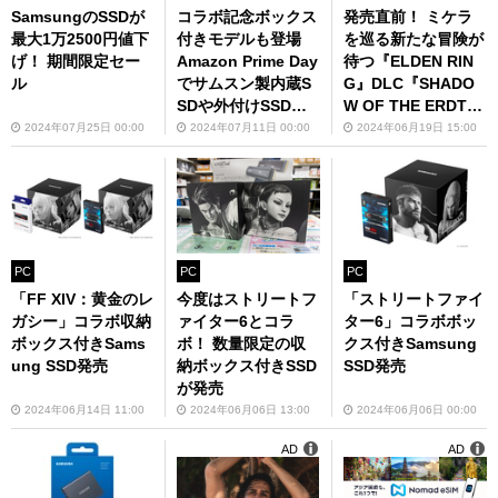
SamsungのSSDが
コラボ記念ボックス
発売直前！ ミケラ
最大1万2500円値下
付きモデルも登場
を巡る新たな冒険が
げ！ 期間限定セー
Amazon Prime Day
待つ『ELDEN RIN
ル
でサムスン製内蔵S
G』DLC『SHADO
SDや外付けSSD、
W OF THE ERDTR
メモリーカードが特
EE』レビュー
2024年07月25日 00:00
2024年07月11日 00:00
2024年06月19日 15:00
価販売
PC
PC
PC
「FF XIV：黄金のレ
今度はストリートフ
「ストリートファイ
ガシー」コラボ収納
ァイター6とコラ
ター6」コラボボッ
ボックス付きSams
ボ！ 数量限定の収
クス付きSamsung
ung SSD発売
納ボックス付きSSD
SSD発売
が発売
2024年06月14日 11:00
2024年06月06日 13:00
2024年06月06日 00:00
AD
AD