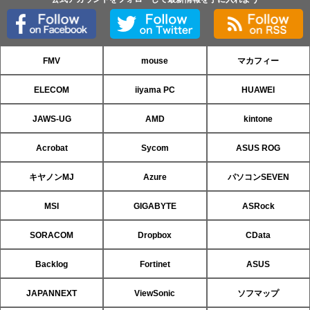
FMV
mouse
マカフィー
ELECOM
iiyama PC
HUAWEI
JAWS-UG
AMD
kintone
Acrobat
Sycom
ASUS ROG
キヤノンMJ
Azure
パソコンSEVEN
MSI
GIGABYTE
ASRock
SORACOM
Dropbox
CData
Backlog
Fortinet
ASUS
JAPANNEXT
ViewSonic
ソフマップ