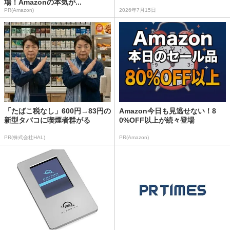
場！Amazonの本気が...
PR(Amazon)
2026年7月15日
「たばこ税なし」600円→83円の
Amazon今日も見逃せない！8
新型タバコに喫煙者群がる
0%OFF以上が続々登場
PR(株式会社HAL)
PR(Amazon)