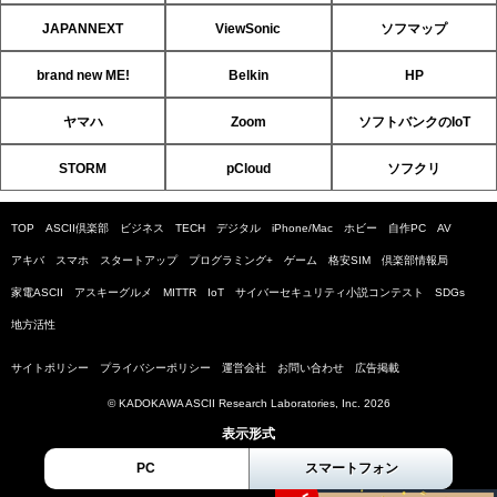
JAPANNEXT
ViewSonic
ソフマップ
brand new ME!
Belkin
HP
ヤマハ
Zoom
ソフトバンクのIoT
STORM
pCloud
ソフクリ
TOP
ASCII倶楽部
ビジネス
TECH
デジタル
iPhone/Mac
ホビー
自作PC
AV
アキバ
スマホ
スタートアップ
プログラミング+
ゲーム
格安SIM
倶楽部情報局
家電ASCII
アスキーグルメ
MITTR
IoT
サイバーセキュリティ小説コンテスト
SDGs
地方活性
サイトポリシー
プライバシーポリシー
運営会社
お問い合わせ
広告掲載
© KADOKAWA ASCII Research Laboratories, Inc. 2026
表示形式
PC
スマートフォン