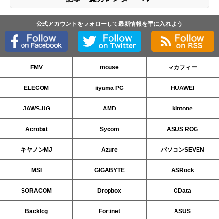
公式アカウントをフォローして最新情報を手に入れよう
FMV
mouse
マカフィー
ELECOM
iiyama PC
HUAWEI
JAWS-UG
AMD
kintone
Acrobat
Sycom
ASUS ROG
キヤノンMJ
Azure
パソコンSEVEN
MSI
GIGABYTE
ASRock
SORACOM
Dropbox
CData
Backlog
Fortinet
ASUS