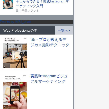
今日からできる！実践Instagramマ
ーケティング入門
田中千晶／アント
Tweets by WPJ_news
Web Professionalの本
一覧へ
'新・プロが教えるデ
ジカメ撮影テクニック
実践!Instagramビジュ
アルマーケティング