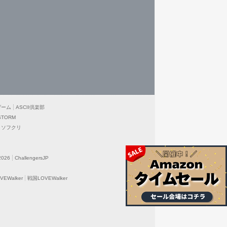
ゲーム
ASCII倶楽部
STORM
ソフクリ
2026
ChallengersJP
EWalker
戦国LOVEWalker