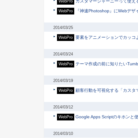
カスタマージャーニーって使える
WebPro
『神速Photoshop』にWebデ
WebPro
2014/03/25
要素をアニメーションでカッコよく
WebPro
2014/03/24
テーマ作成の前に知りたいTumb
WebPro
2014/03/19
顧客行動を可視化する「カスタ
WebPro
2014/03/12
Google Apps Scriptのキホン
WebPro
2014/03/10