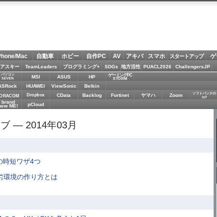
Phone/Mac
自動車
ホビー
自作PC
AV
アキバ
スマホ
ゲ
スタートアップ
アスキー
TeamLeaders
プログラミング+
SDGs
地方活性
PUACL2026
ChallengersJP
パソコン
ゲーミングPC
MSI
ASUS
HP
STORM
SEVEN
ASRock
HUAWEI
ViewSonic
Belkin
ソフトバンクの
Dropbox
CData
Backlog
Fortinet
ヤマハ
Zoom
ORACOM
IoT
brand
pCloud
new ME!
イブ ― 2014年03月
pの時短ワザ4つ
労環境の作り方とは