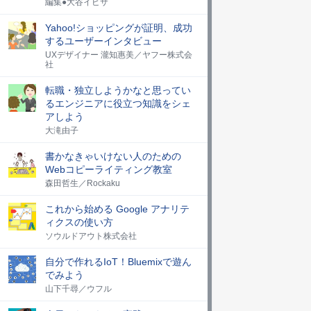
編集●大谷イビサ
Yahoo!ショッピングが証明、成功
するユーザーインタビュー
UXデザイナー 瀧知惠美／ヤフー株式会
社
転職・独立しようかなと思ってい
るエンジニアに役立つ知識をシェ
アしよう
大滝由子
書かなきゃいけない人のための
Webコピーライティング教室
森田哲生／Rockaku
これから始める Google アナリテ
ィクスの使い方
ソウルドアウト株式会社
自分で作れるIoT！Bluemixで遊ん
でみよう
山下千尋／ウフル