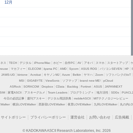
12月
ジネス
TECH
デジタル
iPhone/Mac
ホビー
自作PC
AV
アキバ
スマホ
スタートアップ
mouse
マカフィー
ELECOM
iiyama PC
AMD
Sycom
ASUS ROG
パソコンSEVEN
HP
JAWS-UG
kintone
Acrobat
キヤノンMJ
Azure
Belkin
ヤマハ
Zoom
ソフトバンクのIoT
MSI
GIGABYTE
ViewSonic
ソフマップ
brand new ME!
pCloud
ASRock
SORACOM
Dropbox
CData
Backlog
Fortinet
ASUS
JAPANNEXT
SIM
家電ASCII
アスキーグルメ
Team Leaders
プログラミング＋
地方活性
SDGs
PUACL
今日の必読記事
週刊アスキー
デジタル用語辞典
mobileASCII
MITテクノロジーレビュー
alker
横浜LOVEWalker
西新宿LOVEWalker
夜景LOVEWalker
九州LOVEWalker
丸の内LOV
サイトポリシー
プライバシーポリシー
運営会社
お問い合わせ
広告掲載
© KADOKAWA ASCII Research Laboratories, Inc. 2026