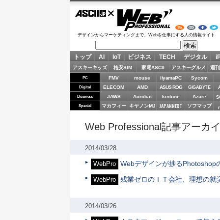
ASCII.jp
Web Professional
デザインからマーケティングまで、Webを仕事にする人の情報サイト
トップ
AI
IoT
ビジネス
TECH
デジタル
i
アスキーキッズ
格安SIM
家電ASCII
アスキーグルメ
週刊
FMV
mouse
iiyamaPC
Sycom
PC
ELECOM
AMD
ASUS ROG
Digital
GIGABYTE
JAWS
Acrobat
kintone
Azure
Business
S
JAPANNEXT
マカフィー
キヤノンMJ
ソフマップ
Special
Web Professional記事アーカ
2014/03/28
Webデザインが捗るPhotosho
WebPro
残業ゼロのＩＴ会社、理想の就
WebPro
2014/03/26