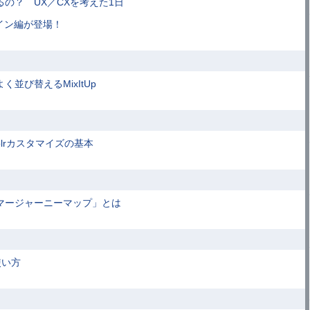
の？ UX／CXを考えた1日
ザイン編が登場！
並び替えるMixItUp
lrカスタマイズの基本
マージャーニーマップ」とは
と使い方