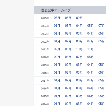
過去記事アーカイブ
05月
08月
09月
2025年
01月
03月
04月
05月
07月
2024年
01月
02月
03月
04月
05月
2023年
01月
02月
03月
04月
05月
2022年
02月
08月
10月
11月
2021年
02月
05月
07月
08月
2020年
01月
02月
03月
04月
05月
2019年
01月
02月
03月
04月
05月
2018年
01月
02月
03月
04月
05月
2017年
01月
02月
03月
04月
05月
2016年
01月
02月
03月
04月
05月
2015年
01月
02月
03月
04月
05月
2014年