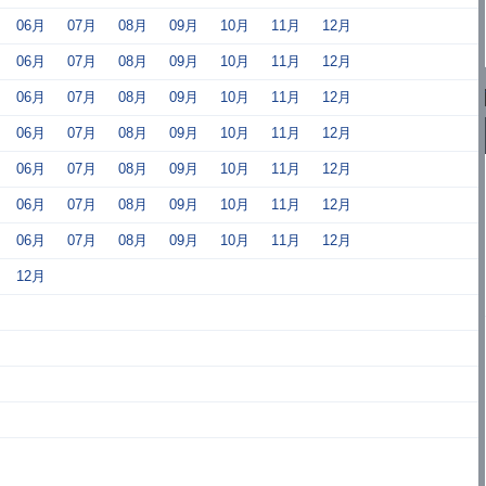
06月
07月
08月
09月
10月
11月
12月
06月
07月
08月
09月
10月
11月
12月
06月
07月
08月
09月
10月
11月
12月
06月
07月
08月
09月
10月
11月
12月
06月
07月
08月
09月
10月
11月
12月
06月
07月
08月
09月
10月
11月
12月
06月
07月
08月
09月
10月
11月
12月
12月