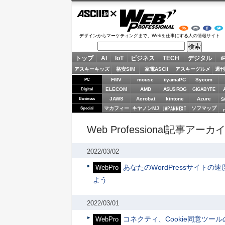
ASCII.jp
Web Professional
デザインからマーケティングまで、Webを仕事にする人の情報サイト
トップ
AI
IoT
ビジネス
TECH
デジタル
i
アスキーキッズ
格安SIM
家電ASCII
アスキーグルメ
週刊
FMV
mouse
iiyamaPC
Sycom
PC
ELECOM
AMD
ASUS ROG
Digital
GIGABYTE
JAWS
Acrobat
kintone
Azure
Business
S
JAPANNEXT
マカフィー
キヤノンMJ
ソフマップ
Special
Web Professional記事アーカ
2022/03/02
あなたのWordPressサイ
WebPro
よう
2022/03/01
コネクティ、Cookie同意ツ
WebPro