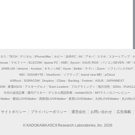
ジネス
TECH
デジタル
iPhone/Mac
ホビー
自作PC
AV
アキバ
スマホ
スタートアップ
mouse
マカフィー
ELECOM
iiyama PC
AMD
Sycom
ASUS ROG
パソコンSEVEN
HP
JAWS-UG
kintone
Acrobat
キヤノンMJ
Azure
Belkin
ヤマハ
Zoom
ソフトバンクのIoT
MSI
GIGABYTE
ViewSonic
ソフマップ
brand new ME!
pCloud
ASRock
SORACOM
Dropbox
CData
Backlog
Fortinet
ASUS
JAPANNEXT
SIM
家電ASCII
アスキーグルメ
Team Leaders
プログラミング＋
地方活性
SDGs
PUACL
今日の必読記事
週刊アスキー
デジタル用語辞典
mobileASCII
MITテクノロジーレビュー
alker
横浜LOVEWalker
西新宿LOVEWalker
夜景LOVEWalker
九州LOVEWalker
丸の内LOV
サイトポリシー
プライバシーポリシー
運営会社
お問い合わせ
広告掲載
© KADOKAWA ASCII Research Laboratories, Inc. 2026