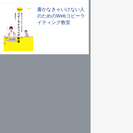
書かなきゃいけない人
のためのWebコピーラ
イティング教室