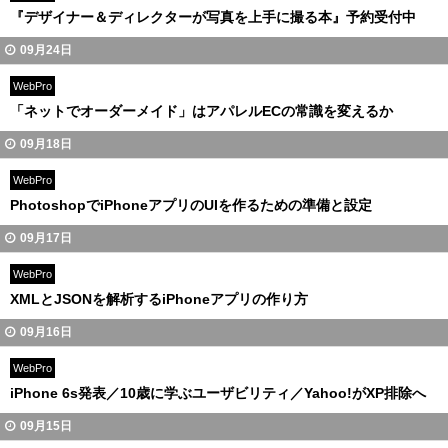
『デザイナー＆ディレクターが写真を上手に撮る本』予約受付中
09月24日
WebPro
「ネットでオーダーメイド」はアパレルECの常識を変えるか
09月18日
WebPro
PhotoshopでiPhoneアプリのUIを作るための準備と設定
09月17日
WebPro
XMLとJSONを解析するiPhoneアプリの作り方
09月16日
WebPro
iPhone 6s発表／10歳に学ぶユーザビリティ／Yahoo!がXP排除へ
09月15日