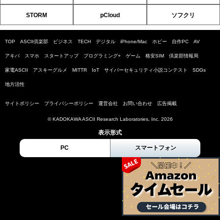
STORM
pCloud
ソフクリ
TOP
ASCII倶楽部
ビジネス
TECH
デジタル
iPhone/Mac
ホビー
自作PC
AV
アキバ
スマホ
スタートアップ
プログラミング+
ゲーム
格安SIM
倶楽部情報局
家電ASCII
アスキーグルメ
MITTR
IoT
サイバーセキュリティ小説コンテスト
SDGs
地方活性
サイトポリシー
プライバシーポリシー
運営会社
お問い合わせ
広告掲載
© KADOKAWA ASCII Research Laboratories, Inc. 2026
表示形式
PC
スマートフォン