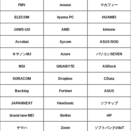
FMV
mouse
マカフィー
ELECOM
iiyama PC
HUAWEI
JAWS-UG
AMD
kintone
Acrobat
Sycom
ASUS ROG
キヤノンMJ
Azure
パソコンSEVEN
MSI
GIGABYTE
ASRock
SORACOM
Dropbox
CData
Backlog
Fortinet
ASUS
JAPANNEXT
ViewSonic
ソフマップ
brand new ME!
Belkin
HP
ヤマハ
Zoom
ソフトバンクのIoT