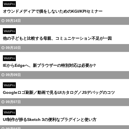
WebPro
オウンドメディアで損をしないためのKGI/KPIセミナー
09月14日
WebPro
他の子どもと比較する母親、コミュニケーション不足が一因
09月10日
WebPro
IEからEdgeへ、新ブラウザーの特別対応は必要か?
09月09日
WebPro
Googleロゴ刷新／動画で見るUIカタログ／JSデバッグのコツ
09月07日
WebPro
UI制作が捗るSketch 3の便利なプラグインと使い方