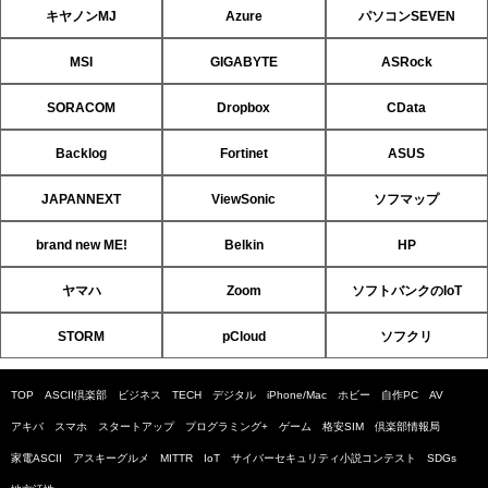
キヤノンMJ
Azure
パソコンSEVEN
MSI
GIGABYTE
ASRock
SORACOM
Dropbox
CData
Backlog
Fortinet
ASUS
JAPANNEXT
ViewSonic
ソフマップ
brand new ME!
Belkin
HP
ヤマハ
Zoom
ソフトバンクのIoT
STORM
pCloud
ソフクリ
TOP
ASCII倶楽部
ビジネス
TECH
デジタル
iPhone/Mac
ホビー
自作PC
AV
アキバ
スマホ
スタートアップ
プログラミング+
ゲーム
格安SIM
倶楽部情報局
家電ASCII
アスキーグルメ
MITTR
IoT
サイバーセキュリティ小説コンテスト
SDGs