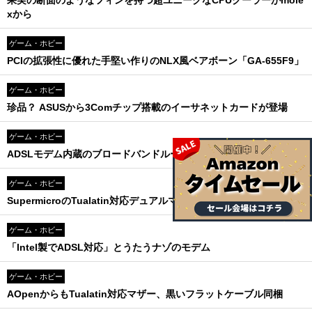
果実の断面のようなフィンを持つ超ユニークなCPUクーラーがmole
xから
ゲーム・ホビー
PCIの拡張性に優れた手堅い作りのNLX風ベアボーン「GA-655F9」
ゲーム・ホビー
珍品？ ASUSから3Comチップ搭載のイーサネットカードが登場
ゲーム・ホビー
ADSLモデム内蔵のブロードバンドルータがNECから登場！
ゲーム・ホビー
SupermicroのTualatin対応デュアルマザー2製品が登場
ゲーム・ホビー
「Intel製でADSL対応」とうたうナゾのモデム
ゲーム・ホビー
AOpenからもTualatin対応マザー、黒いフラットケーブル同梱