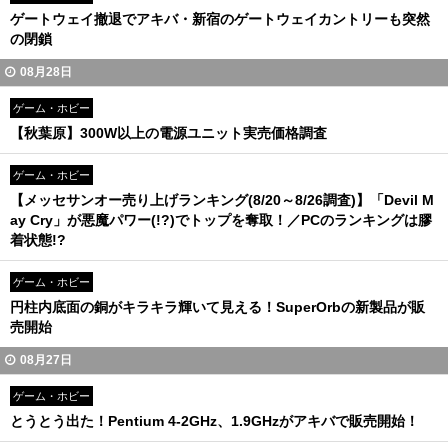
ゲートウェイ撤退でアキバ・新宿のゲートウェイカントリーも突然
の閉鎖
08月28日
ゲーム・ホビー
【秋葉原】300W以上の電源ユニット実売価格調査
ゲーム・ホビー
【メッセサンオー売り上げランキング(8/20～8/26調査)】「Devil M
ay Cry」が悪魔パワー(!?)でトップを奪取！／PCのランキングは膠
着状態!?
ゲーム・ホビー
円柱内底面の銅がキラキラ輝いて見える！SuperOrbの新製品が販
売開始
08月27日
ゲーム・ホビー
とうとう出た！Pentium 4-2GHz、1.9GHzがアキバで販売開始！