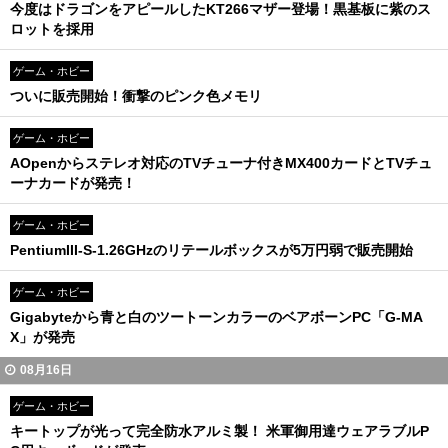
今度はドラゴンをアピールしたKT266マザー登場！黒基板に紫のス
ロットを採用
ゲーム・ホビー
ついに販売開始！衝撃のピンク色メモリ
ゲーム・ホビー
AOpenからステレオ対応のTVチューナ付きMX400カードとTVチュ
ーナカードが発売！
ゲーム・ホビー
PentiumIII-S-1.26GHzのリテールボックスが5万円弱で販売開始
ゲーム・ホビー
Gigabyteから青と白のツートーンカラーのベアボーンPC「G-MA
X」が発売
08月16日
ゲーム・ホビー
キートップが光って完全防水アルミ製！ 米軍御用達ウェアラブルP