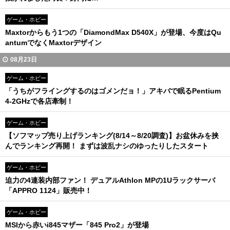
ゲーム・ホビー
Maxtorからもう1つの「DiamondMax D540X」が登場、今度はQu
antumでなくMaxtorデザイン
08月23日
ゲーム・ホビー
「うちがフライングするのはゴメンだョ！」アキバで眠るPentium
4-2GHzで各店牽制！
ゲーム・ホビー
【ソフマップ売り上げランキング(8/14～8/20調査)】お盆休みを挟
んでランキング再開！ まずは波乱ナシのゆったりしたスタート
ゲーム・ホビー
迫力の4連装内部ファン！ デュアルAthlon MPの1Uラックサーバ
「APPRO 1124」販売中！
ゲーム・ホビー
MSIから赤いi845マザー「845 Pro2」が登場