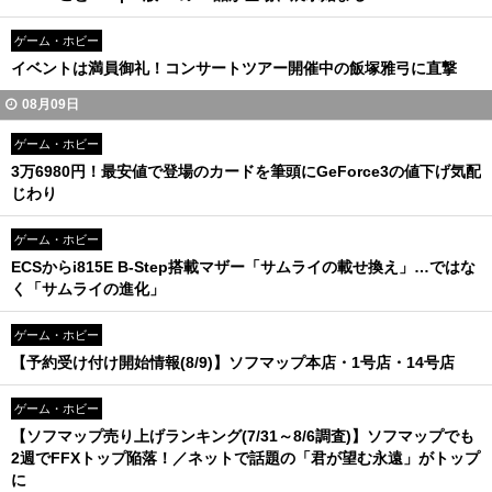
ゲーム・ホビー
イベントは満員御礼！コンサートツアー開催中の飯塚雅弓に直撃
08月09日
ゲーム・ホビー
3万6980円！最安値で登場のカードを筆頭にGeForce3の値下げ気配
じわり
ゲーム・ホビー
ECSからi815E B-Step搭載マザー「サムライの載せ換え」…ではな
く「サムライの進化」
ゲーム・ホビー
【予約受け付け開始情報(8/9)】ソフマップ本店・1号店・14号店
ゲーム・ホビー
【ソフマップ売り上げランキング(7/31～8/6調査)】ソフマップでも
2週でFFXトップ陥落！／ネットで話題の「君が望む永遠」がトップ
に