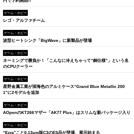
円で予約開始!!
ゲーム・ホビー
レゴ・アルファチーム
ゲーム・ホビー
波型ヒートシンク「BigWave」に新製品が登場
ゲーム・ホビー
ネーミングで勝負か！「こんなに冷えちゃって“銅仕様”」という名
のCPUクーラー
ゲーム・ホビー
星野金属工業が深海色のアルミケース“Grand Blue Metallic 200
1”に2モデルを追加
ゲーム・ホビー
AOpenのKT266マザー「AK77 Plus」はスリムな新パッケージ入り
ゲーム・ホビー
“Ezra”こと0.13μm版C3のES品が登場、展示始まる