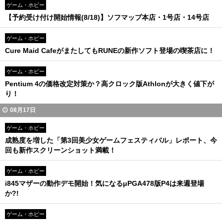
ゲーム・ホビー
【予約受け付け開始情報(8/18)】ソフマップ本店・1号店・14号店
ゲーム・ホビー
Cure Maid CafeがまたしてもRUNEの新作ソフト登場の喫茶店に！
ゲーム・ホビー
Pentium 4の価格改定対策か？高クロック版Athlonが大きく値下が
り！
08月17日
ゲーム・ホビー
成熟度を増した「第3回美少女ゲームフェスティバル」レポート、今
回も新作スクリーンショット満載！
ゲーム・ホビー
i845マザーの動作デモ開始！気になるμPGA478版P4は来週登場
か?!
ゲーム・ホビー