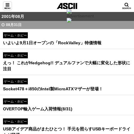
2001年08月
08月31日
ゲーム・ホビー
いよいよ9月1日オープンの「RockValley」特価情報
ゲーム・ホビー
えっ！ これがHedgehog!! デュアルファンで大幅に変化した形状に
注目
ゲーム・ホビー
Socket478＋i850のIntel製MicroATXマザーが登場！
ゲーム・ホビー
OVERTOP輸入ゲーム入荷情報(8/31)
ゲーム・ホビー
USBアイデア商品がまたひとつ！ 手元を照らすUSBキーボードライ