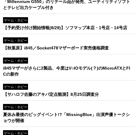
「Millennium G550」のリテール品が発売、ユーティリティソフト
とテレビ出力ケーブル付き
ゲーム・ホビー
【予約受け付け開始情報(8/29)】ソフマップ本店・1号店・14号店
ゲーム・ホビー
【秋葉原】i845／Socket478マザーボード実売価格調査
ゲーム・ホビー
i845マザーがさらに2製品、今度はV○IOモデル(？)のMicroATXとFI
Cの新作
ゲーム・ホビー
【サハロフ佐藤のアキバ定点観測】8月25日調査分
ゲーム・ホビー
夏休み最後のビッグイベント!?「MissingBlue」出演声優トークシ
ョウが開催
ゲーム・ホビー