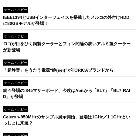
ゲーム・ホビー
IEEE1394とUSBインターフェイスを搭載したメルコの外付けHDD
に80GBモデルが登場！
ゲーム・ホビー
ロゴが目をひく銅製クーラーとフィン間隔の狭いアルミ製クーラー
が新登場
ゲーム・ホビー
「超静音」をうたう電源“静(sei)”がTORICAブランドから
ゲーム・ホビー
続々登場のi845マザーボード、今度はAbitから「BL7」「BL7-RAI
D」が登場
ゲーム・ホビー
Celeron-950MHzのサンプル展示開始、登場は1GHz／1.1GHzとい
っしょに来週？
ゲーム・ホビー