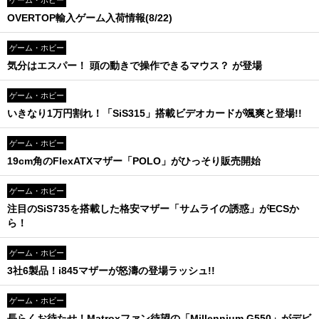
ゲーム・ホビー
OVERTOP輸入ゲーム入荷情報(8/22)
ゲーム・ホビー
気分はエスパー！ 頭の動きで操作できるマウス？ が登場
ゲーム・ホビー
いきなり1万円割れ！「SiS315」搭載ビデオカードが颯爽と登場!!
ゲーム・ホビー
19cm角のFlexATXマザー「POLO」がひっそり販売開始
ゲーム・ホビー
注目のSiS735を搭載した格安マザー「サムライの誘惑」がECSか
ら！
ゲーム・ホビー
3社6製品！i845マザーが怒濤の登場ラッシュ!!
ゲーム・ホビー
長らくお待たせ！Matroxファン待望の「Millennium G550」がデビ