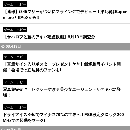
ゲーム・ホビー
【速報】i845マザーがついにフライングでデビュー！第1弾はSuper
microとEPoXから!!
ゲーム・ホビー
【サハロフ佐藤のアキバ定点観測】8月18日調査分
08月19日
ゲーム・ホビー
【直筆サイン入りポスタープレゼント付き】飯塚雅弓イベント開
催！会場では立ち見のファンも!!
ゲーム・ホビー
写真集完売!? セクシーすぎる美少女エージェントがアキバに登
場！
ゲーム・ホビー
ドライアイス冷却でマイナス70℃の世界へ！FSB設定クロック200
MHzでの起動をマーク!!