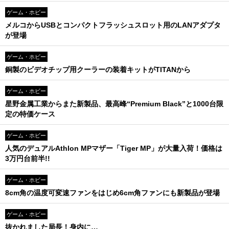
ゲーム・ホビー
メルコからUSBとコンパクトフラッシュスロット用のLANアダプタ
が登場
ゲーム・ホビー
銅製のビデオチップ用クーラーの装着キットがTITANから
ゲーム・ホビー
星野金属工業からまた新製品、最高峰“Premium Black”と1000台限
定の特価ケース
ゲーム・ホビー
人気のデュアルAthlon MPマザー「Tiger MP」が大量入荷！価格は
3万円台前半!!
ゲーム・ホビー
8cm角の温度可変速ファンをはじめ6cm角ファンにも新製品が登場
ゲーム・ホビー
抜かれました局長！身内に…