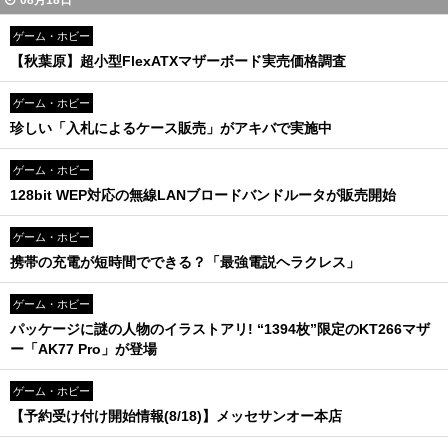
08月18日
ゲーム・ホビー
【秋葉原】超小型FlexATXマザーボード実売価格調査
ゲーム・ホビー
珍しい「入札によるケース販売」がアキバで実施中
ゲーム・ホビー
128bit WEP対応の無線LANブロードバンドルータが販売開始
ゲーム・ホビー
携帯の充電が短時間でできる？「最強電説ヘラクレス」
ゲーム・ホビー
パッケージに謎の人物のイラストアリ! “1394枚”限定のKT266マザ
ー「AK77 Pro」が登場
ゲーム・ホビー
【予約受け付け開始情報(8/18)】メッセサンオー本店