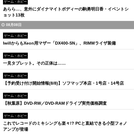
ゲーム・ホビー
あらら…、意外にダイナマイトボディーの駒勇明日香・イベントシ
ョット13枚
08月08日
ゲーム・ホビー
IwillからもXeon用マザー「DX400-SN」、RIMMライザ装備
ゲーム・ホビー
一見タブレット。その正体は……
ゲーム・ホビー
【予約受け付け開始情報(8/8)】ソフマップ本店・1号店・14号店
ゲーム・ホビー
【秋葉原】DVD-RW／DVD-RAMドライブ実売価格調査
ゲーム・ホビー
これでレコードのミキシングも楽々!? PCと直結できる小型フォノ
アンプが登場