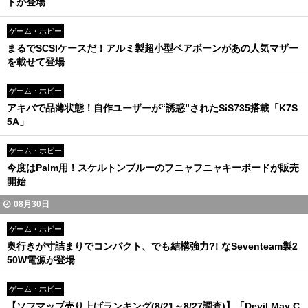
トが登場
ゲーム・ホビー
まるでSCSIケースだ！アルミ製超小型ベアボーンがあの人気マザー
を載せて登場
ゲーム・ホビー
アキバで品薄状態！自作ユーザーが“誘惑”されたSiS735搭載「K7S
5A」
ゲーム・ホビー
今度はPalm用！スケルトンブルーのフニャフニャキーボードが販売
開始
08月30日
ゲーム・ホビー
奥行きが寸詰まりでコンパクト、でも結構強力?! なSeventeam製2
50W電源が登場
ゲーム・ホビー
【ソフマップ売り上げランキング(8/21～8/27調査)】「Devil May C