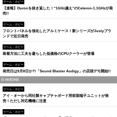
ゲーム・ホビー
【速報】Duronを抜き返した！“1GHz越え”のCeleron-1.1GHzが発
売!!
ゲーム・ホビー
フロントパネルを強化したアルミケース！新シリーズがJustyブラ
ンドで近日発売
ゲーム・ホビー
装着方法に工夫を凝らした低価格のCPUクーラーが登場
ゲーム・ホビー
発売日は9月8日か?!「Sound Blaster Audigy」の店頭デモ開始!!
08月29日
ゲーム・ホビー
アイ・オーから同社製キャプチャボード用前面端子ユニットが発
売！ただし対応機種に注意
ゲーム・ホビー