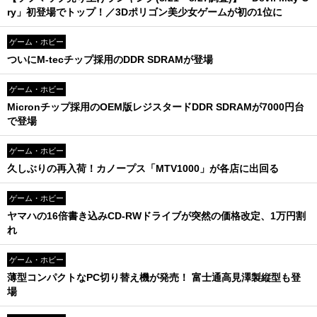
ry」初登場でトップ！／3Dポリゴン美少女ゲームが初の1位に
ゲーム・ホビー
ついにM-tecチップ採用のDDR SDRAMが登場
ゲーム・ホビー
Micronチップ採用のOEM版レジスタードDDR SDRAMが7000円台
で登場
ゲーム・ホビー
久しぶりの再入荷！カノープス「MTV1000」が各店に出回る
ゲーム・ホビー
ヤマハの16倍書き込みCD-RWドライブが突然の価格改定、1万円割
れ
ゲーム・ホビー
薄型コンパクトなPC切り替え機が発売！ 富士通高見澤製縦型も登
場