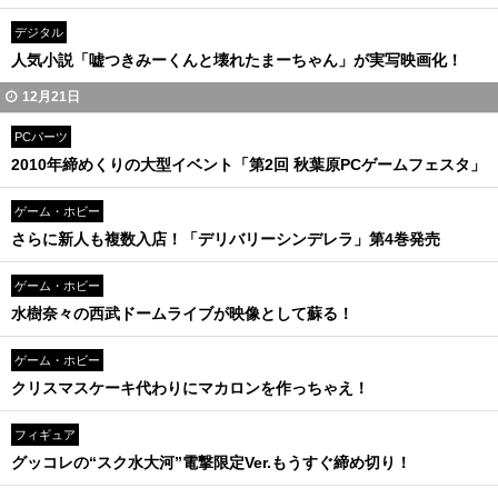
デジタル
人気小説「嘘つきみーくんと壊れたまーちゃん」が実写映画化！
12月21日
PCパーツ
2010年締めくりの大型イベント「第2回 秋葉原PCゲームフェスタ」
ゲーム・ホビー
さらに新人も複数入店！「デリバリーシンデレラ」第4巻発売
ゲーム・ホビー
水樹奈々の西武ドームライブが映像として蘇る！
ゲーム・ホビー
クリスマスケーキ代わりにマカロンを作っちゃえ！
フィギュア
グッコレの“スク水大河”電撃限定Ver.もうすぐ締め切り！