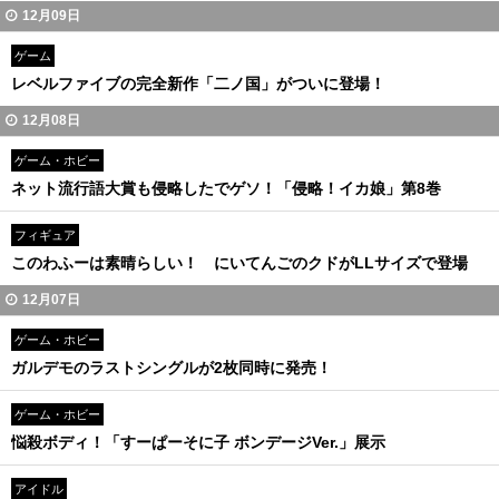
12月09日
ゲーム
レベルファイブの完全新作「二ノ国」がついに登場！
12月08日
ゲーム・ホビー
ネット流行語大賞も侵略したでゲソ！「侵略！イカ娘」第8巻
フィギュア
このわふーは素晴らしい！ にいてんごのクドがLLサイズで登場
12月07日
ゲーム・ホビー
ガルデモのラストシングルが2枚同時に発売！
ゲーム・ホビー
悩殺ボディ！「すーぱーそに子 ボンデージVer.」展示
アイドル