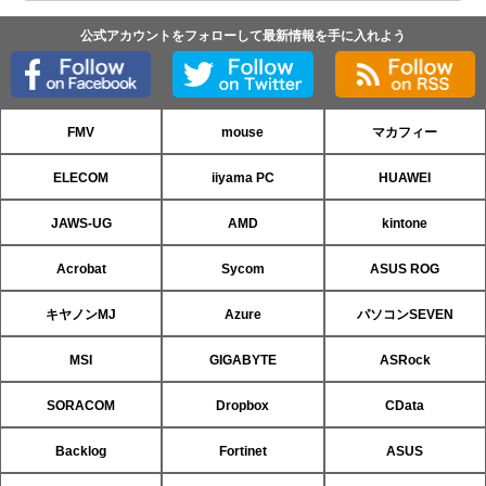
公式アカウントをフォローして最新情報を手に入れよう
FMV
mouse
マカフィー
ELECOM
iiyama PC
HUAWEI
JAWS-UG
AMD
kintone
Acrobat
Sycom
ASUS ROG
キヤノンMJ
Azure
パソコンSEVEN
MSI
GIGABYTE
ASRock
SORACOM
Dropbox
CData
Backlog
Fortinet
ASUS