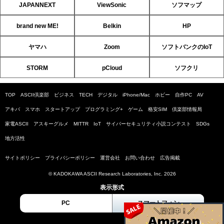
JAPANNEXT
ViewSonic
ソフマップ
brand new ME!
Belkin
HP
ヤマハ
Zoom
ソフトバンクのIoT
STORM
pCloud
ソフクリ
TOP
ASCII倶楽部
ビジネス
TECH
デジタル
iPhone/Mac
ホビー
自作PC
AV
アキバ
スマホ
スタートアップ
プログラミング+
ゲーム
格安SIM
倶楽部情報局
家電ASCII
アスキーグルメ
MITTR
IoT
サイバーセキュリティ小説コンテスト
SDGs
地方活性
サイトポリシー
プライバシーポリシー
運営会社
お問い合わせ
広告掲載
© KADOKAWA ASCII Research Laboratories, Inc. 2026
表示形式
PC
スマートフォン