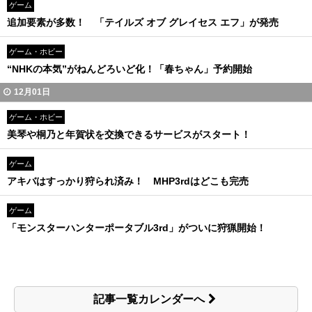
ゲーム
追加要素が多数！ 「テイルズ オブ グレイセス エフ」が発売
ゲーム・ホビー
“NHKの本気”がねんどろいど化！「春ちゃん」予約開始
12月01日
ゲーム・ホビー
美琴や桐乃と年賀状を交換できるサービスがスタート！
ゲーム
アキバはすっかり狩られ済み！ MHP3rdはどこも完売
ゲーム
「モンスターハンターポータブル3rd」がついに狩猟開始！
記事一覧カレンダーへ