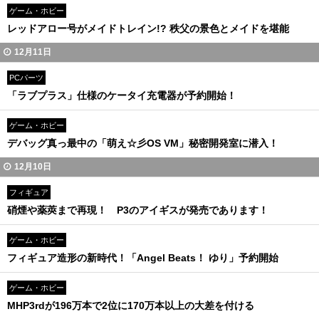
ゲーム・ホビー
レッドアロー号がメイドトレイン!? 秩父の景色とメイドを堪能
12月11日
PCパーツ
「ラブプラス」仕様のケータイ充電器が予約開始！
ゲーム・ホビー
デバッグ真っ最中の「萌え☆彡OS VM」秘密開発室に潜入！
12月10日
フィギュア
硝煙や薬莢まで再現！ P3のアイギスが発売であります！
ゲーム・ホビー
フィギュア造形の新時代！「Angel Beats！ ゆり」予約開始
ゲーム・ホビー
MHP3rdが196万本で2位に170万本以上の大差を付ける