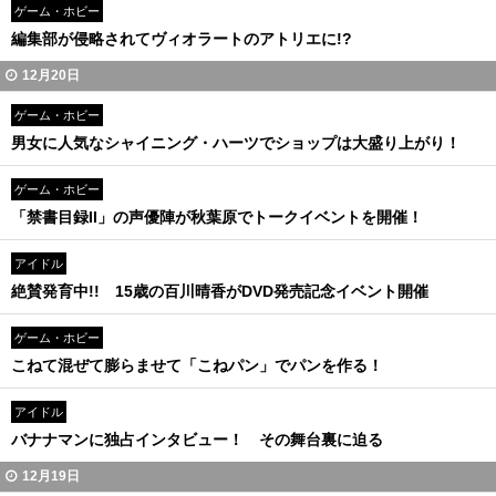
ゲーム・ホビー
編集部が侵略されてヴィオラートのアトリエに!?
12月20日
ゲーム・ホビー
男女に人気なシャイニング・ハーツでショップは大盛り上がり！
ゲーム・ホビー
「禁書目録II」の声優陣が秋葉原でトークイベントを開催！
アイドル
絶賛発育中!! 15歳の百川晴香がDVD発売記念イベント開催
ゲーム・ホビー
こねて混ぜて膨らませて「こねパン」でパンを作る！
アイドル
バナナマンに独占インタビュー！ その舞台裏に迫る
12月19日