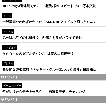
ゲーム・ホビー
MHP3rdが3週連続で1位！ 歴代2位のスピードで300万本突破
ゲーム
一般販売分がわずかだった「AKB1/48 アイドルと恋したら…」
アイドル
気分はハワイのお嬢様!? 西舘さをりがハワイで撮影
フィギュア
らき☆すたのダブルチャンスは2倍の当選確率!?
デジタル
画期的なDVD教材『ベッキー・クルーエルde英語耳』撮影秘話
12月23日
ゲーム・ホビー
年が明けたらモチを作ろう！ 自家製モチにチャレンジ！
12月22日