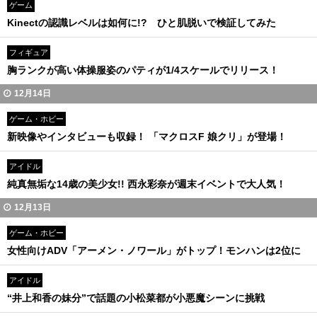
ゲーム
Kinectの認識レベルは如何に!? ひと肌脱いで検証してみた
フィギュア
胸ランクが高い体操服姿のパティが1/4スケールでリリース！
12月14日
ゲーム・ホビー
新映像やインタビューも収録！ 「マクロスF 娘クリ」が登場！
アイドル
純真無垢な14歳の美少女!! 西永彩奈が週末イベントで大人気！
12月13日
ゲーム・ホビー
女性向けADV「アーメン・ノワール」がトップ！モンハンは2位に
アイドル
“井上和香の妹分”で話題の小松菜都が小悪魔シーンに挑戦