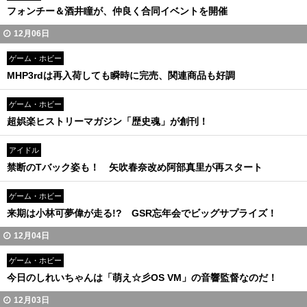
フォンチー＆酒井瞳が、仲良く合同イベントを開催
12月06日
ゲーム・ホビー
MHP3rdは再入荷しても瞬時に完売、関連商品も好調
ゲーム・ホビー
超娯楽ヒストリーマガジン「歴史魂」が創刊！
アイドル
禁断のTバック姿も！ 矢吹春奈改め阿部真里が再スタート
ゲーム・ホビー
来期は小林可夢偉が走る!? GSR忘年会でビッグサプライズ！
12月04日
ゲーム・ホビー
今日のしれいちゃんは「萌え☆彡OS VM」の音響監督なのだ！
12月03日