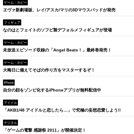
ゲーム・ホビー
ヱヴァ新劇場版、レイ/アスカ/マリの3Dマウスパッドが発売
フィギュア
なのはとフェイトのソフビ製デフォルメフィギュアが登場
ゲーム・ホビー
未放送エピソード収録の「Angel Beats！」最終巻発売！
ゲーム・ホビー
大晦日に備えてそばの作り方をマスターするぞ！
iPhone
自分の顔をゾンビ化するiPhoneアプリが無料配信中
アイドル
「AKB1/48 アイドルと恋したら…」で究極の妄想恋愛しよう!!
デジタル
「ゲームの電撃 感謝祭 2011」が開催決定！