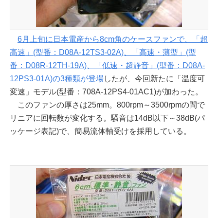
6月上旬に日本電産から8cm角のケースファンで、「超
高速」(型番：D08A-12TS3-02A)、「高速・薄型」(型
番：D08R-12TH-19A)、「低速・超静音」(型番：D08A-
12PS3-01A)の3種類が登場
したが、今回新たに「温度可
変速」モデル(型番：708A-12PS4-01AC1)が加わった。
このファンの厚さは25mm。800rpm～3500rpmの間で
リニアに回転数が変化する。騒音は14dB以下～38dB(パ
ッケージ表記)で、簡易流体軸受けを採用している。