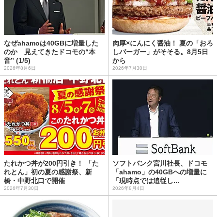
なぜahamoは40GBに増量した
肉厚×にんにく醤油！ 夏の「おろ
のか 見えてきたドコモの“本
しバーガー」がそそる。8月5日
音” (1/5)
から
2026年8月6日
2026年7月30日
たれかつ丼が200円引き！ 「た
ソフトバンク宮川社長、ドコモ
れとん」初の夏の感謝祭、新
「ahamo」の40GBへの増量に
橋・中野北口で開催
「現時点では追従し...
2026年7月30日
2026年8月4日