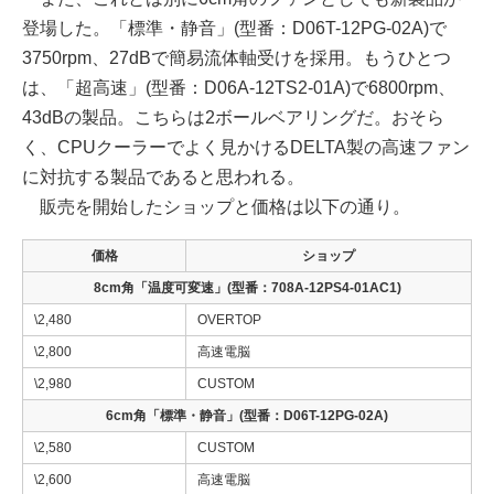
登場した。「標準・静音」(型番：D06T-12PG-02A)で
3750rpm、27dBで簡易流体軸受けを採用。もうひとつ
は、「超高速」(型番：D06A-12TS2-01A)で6800rpm、
43dBの製品。こちらは2ボールベアリングだ。おそら
く、CPUクーラーでよく見かけるDELTA製の高速ファン
に対抗する製品であると思われる。
販売を開始したショップと価格は以下の通り。
価格
ショップ
8cm角「温度可変速」(型番：708A-12PS4-01AC1)
\2,480
OVERTOP
\2,800
高速電脳
\2,980
CUSTOM
6cm角「標準・静音」(型番：D06T-12PG-02A)
\2,580
CUSTOM
\2,600
高速電脳