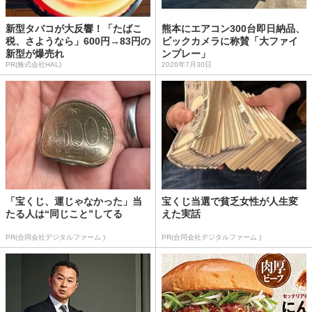
新型タバコが大反響！「たばこ
熊本にエアコン300台即日納品、
税、さようなら」600円→83円の
ビックカメラに称賛「大ファイ
新型が爆売れ
ンプレー」
PR(株式会社HAL)
2026年7月30日
「宝くじ、運じゃなかった」当
宝くじ当選で貧乏女性が人生変
たる人は“同じこと”してる
えた実話
PR(合同会社デジタルファーム )
PR(合同会社デジタルファーム )