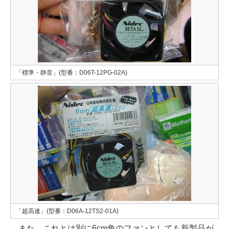
「標準・静音」(型番：D06T-12PG-02A)
「超高速」(型番：D06A-12TS2-01A)
また、これとは別に6cm角のファンとしても新製品が