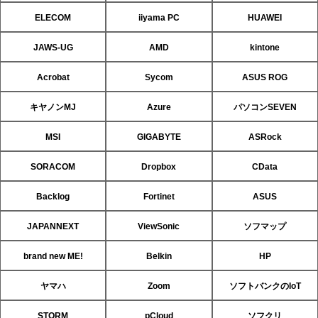
ELECOM
iiyama PC
HUAWEI
JAWS-UG
AMD
kintone
Acrobat
Sycom
ASUS ROG
キヤノンMJ
Azure
パソコンSEVEN
MSI
GIGABYTE
ASRock
SORACOM
Dropbox
CData
Backlog
Fortinet
ASUS
JAPANNEXT
ViewSonic
ソフマップ
brand new ME!
Belkin
HP
ヤマハ
Zoom
ソフトバンクのIoT
STORM
pCloud
ソフクリ