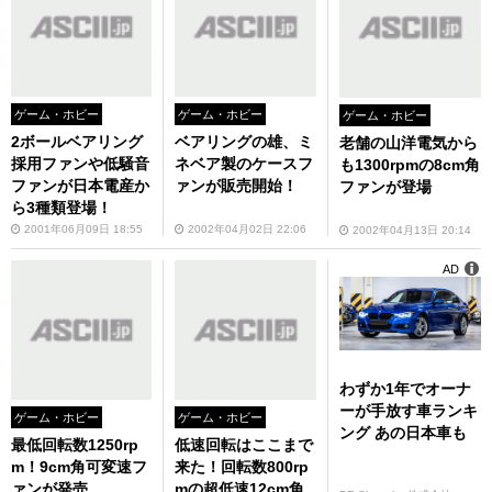
ゲーム・ホビー
ゲーム・ホビー
ゲーム・ホビー
2ボールベアリング
ベアリングの雄、ミ
老舗の山洋電気から
採用ファンや低騒音
ネベア製のケースフ
も1300rpmの8cm角
ファンが日本電産か
ァンが販売開始！
ファンが登場
ら3種類登場！
2001年06月09日 18:55
2002年04月02日 22:06
2002年04月13日 20:14
AD
わずか1年でオーナ
ーが手放す車ランキ
ゲーム・ホビー
ゲーム・ホビー
ング あの日本車も
最低回転数1250rp
低速回転はここまで
m！9cm角可変速フ
来た！回転数800rp
ァンが発売
mの超低速12cm角