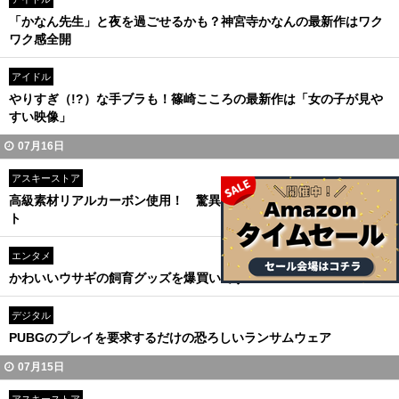
「かなん先生」と夜を過ごせるかも？神宮寺かなんの最新作はワク
ワク感全開
アイドル
やりすぎ（!?）な手ブラも！篠崎こころの最新作は「女の子が見や
すい映像」
07月16日
アスキーストア
高級素材リアルカーボン使用！ 驚異的な軽さのショートウォレッ
ト
エンタメ
かわいいウサギの飼育グッズを爆買いです
デジタル
PUBGのプレイを要求するだけの恐ろしいランサムウェア
07月15日