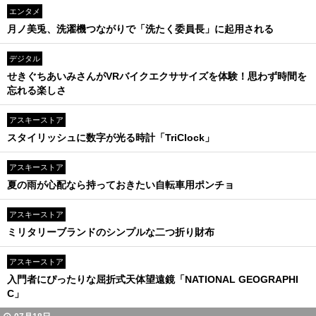
エンタメ
月ノ美兎、洗濯機つながりで「洗たく委員長」に起用される
デジタル
せきぐちあいみさんがVRバイクエクササイズを体験！思わず時間を
忘れる楽しさ
アスキーストア
スタイリッシュに数字が光る時計「TriClock」
アスキーストア
夏の雨が心配なら持っておきたい自転車用ポンチョ
アスキーストア
ミリタリーブランドのシンプルな二つ折り財布
アスキーストア
入門者にぴったりな屈折式天体望遠鏡「NATIONAL GEOGRAPHI
C」