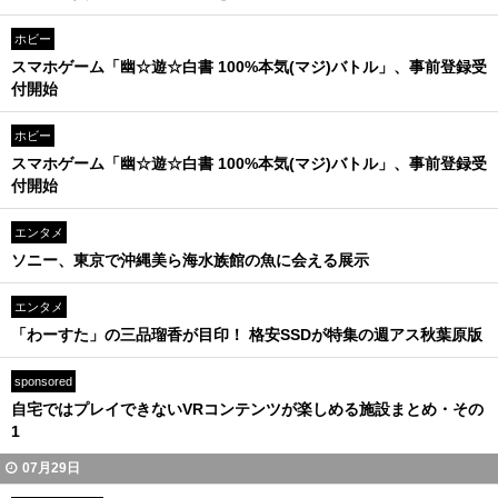
ホビー
スマホゲーム「幽☆遊☆白書 100%本気(マジ)バトル」、事前登録受
付開始
ホビー
スマホゲーム「幽☆遊☆白書 100%本気(マジ)バトル」、事前登録受
付開始
エンタメ
ソニー、東京で沖縄美ら海水族館の魚に会える展示
エンタメ
「わーすた」の三品瑠香が目印！ 格安SSDが特集の週アス秋葉原版
sponsored
自宅ではプレイできないVRコンテンツが楽しめる施設まとめ・その
1
07月29日