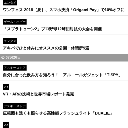
エンタメ
ワンフェス 2018［夏］、スマホ決済「Origami Pay」で10%オフに
ゲーム・ホビー
「スプラトゥーン2」プロ野球12球団対抗の大会を開催
エンタメ
アキバでひと休みにオススメの公園・休憩所5選
07月26日
アスキーストア
自分に合った飲み方を知ろう！ アルコールガジェット「TISPY」
VR
VR・ARの技術と世界市場レポート発売
アスキーストア
広範囲も遠くも照らせる高性能フラッシュライト「DUALIE」
VR