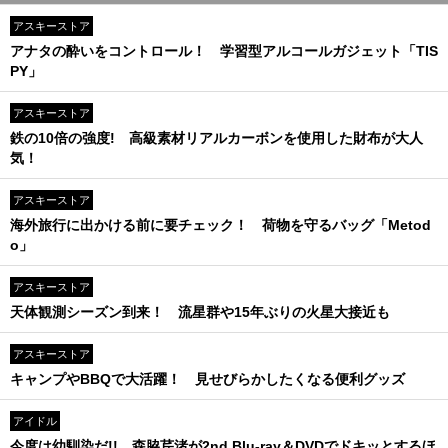
アスキーストア
アナタの酔いをコントロール！ 学習型アルコールガジェット「TIS
PY」
アスキーストア
鉄の10倍の強度! 高級素材リアルカーボンを使用した財布が大人
気！
アスキーストア
海外旅行に出かける前に要チェック！ 荷物を守るバッグ「Metod
o」
アスキーストア
天体観測シーズン到来！ 流星群や15年ぶりの火星大接近も
アスキーストア
キャンプやBBQで大活躍！ 見せびらかしたくなる便利グッズ
アイドル
今度は幼馴染だ!! 森脇芹渚が2nd Blu-ray＆DVDでドキッとするほ