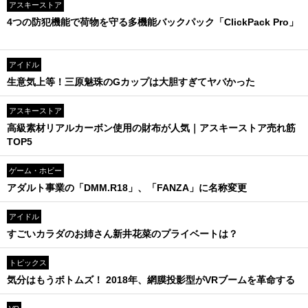
アスキーストア
4つの防犯機能で荷物を守る多機能バックパック「ClickPack Pro」
アイドル
生意気上等！三原魅珠のGカップは大胆すぎてヤバかった
アスキーストア
高級素材リアルカーボン使用の財布が人気｜アスキーストア売れ筋
TOP5
ゲーム・ホビー
アダルト事業の「DMM.R18」、「FANZA」に名称変更
アイドル
すごいカラダのお姉さん新井花菜のプライベートは？
トピックス
気分はもうボトムズ！ 2018年、網膜投影型がVRブームを革命する