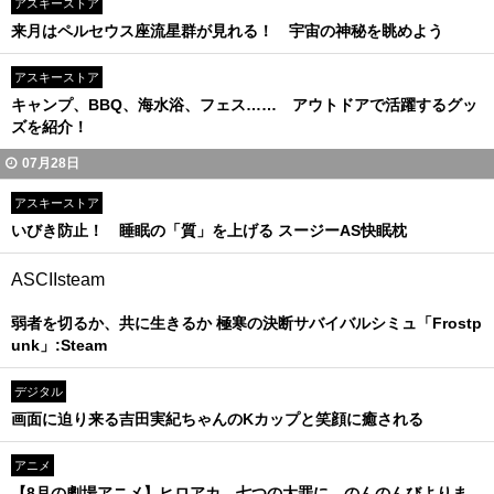
アスキーストア
来月はペルセウス座流星群が見れる！ 宇宙の神秘を眺めよう
アスキーストア
キャンプ、BBQ、海水浴、フェス…… アウトドアで活躍するグッ
ズを紹介！
07月28日
アスキーストア
いびき防止！ 睡眠の「質」を上げる スージーAS快眠枕
ASCIIsteam
弱者を切るか、共に生きるか 極寒の決断サバイバルシミュ「Frostp
unk」:Steam
デジタル
画面に迫り来る吉田実紀ちゃんのKカップと笑顔に癒される
アニメ
【8月の劇場アニメ】ヒロアカ、七つの大罪に、のんのんびよりま