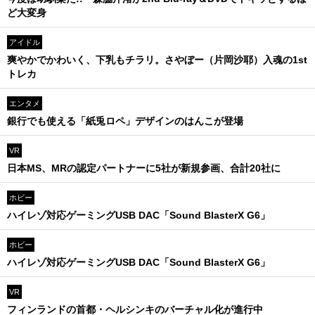
ど大変身
アイドル
爽やかでかわいく、下乳もチラリ。さやぼー（片岡沙耶）入魂の1st
トレカ
エンタメ
銀行でも使える「紙兎ロペ」デザインのはんこが登場
VR
日本MS、MRの認定パートナーに5社が新規参画、合計20社に
ホビー
ハイレゾ対応ゲーミングUSB DAC「Sound BlasterX G6」
ホビー
ハイレゾ対応ゲーミングUSB DAC「Sound BlasterX G6」
VR
フィンランドの首都・ヘルシンキのバーチャル化が進行中