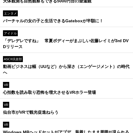
天体観測も自然観察もできる5000円台の望遠鏡
エンタメ
バーチャルの女の子と生活できるGateboxが半額に！
アイドル
「デレデレですね」 常夏ボディーがまぶしい佐藤レイミが3rd DV
Dリリース
ASCII倶楽部
動画ビジネスは幅（UUなど）から深さ（エンゲージメント）の時代
へ
VR
心拍数を読み取り恐怖を増大させるVRホラー登場
VR
仙台市がVRで観光促進ねらう
VR
Windows MRヘッドセットがアプデ、装着したまま周囲が見られる