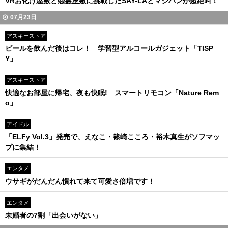
VRお化け屋敷と怨霊座敷に挑戦したSAY-LAとマジパンが超絶叫！
07月23日
アスキーストア
ビールを飲んだ後はコレ！ 学習型アルコールガジェット「TISP
Y」
アスキーストア
快適なお部屋に帰宅、夜も快眠! スマートリモコン「Nature Rem
o」
アイドル
「ELFy Vol.3」発売で、えなこ・篠崎こころ・裕木真生がソフマッ
プに集結！
エンタメ
ウサギがだんだん慣れて来て可愛さ倍増です！
エンタメ
未婚者の7割「出会いがない」