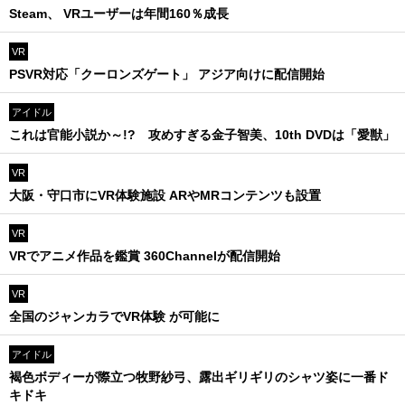
Steam、 VRユーザーは年間160％成長
VR
PSVR対応「クーロンズゲート」 アジア向けに配信開始
アイドル
これは官能小説か～!? 攻めすぎる金子智美、10th DVDは「愛獣」
VR
大阪・守口市にVR体験施設 ARやMRコンテンツも設置
VR
VRでアニメ作品を鑑賞 360Channelが配信開始
VR
全国のジャンカラでVR体験 が可能に
アイドル
褐色ボディーが際立つ牧野紗弓、露出ギリギリのシャツ姿に一番ド
キドキ