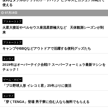
便利なダブルポケットのトートバッグ ビジネスとカジュアル両方で
使える
07月19日
アスキーストア
火星大接近やペルセウス座流星群極大など 天体観測シーズンが到
来
アスキーストア
キャンプやBBQなどアウトドアで活躍する便利グッズたち
エンタメ
2019年はオーバーテイク合戦!? スーパーフォーミュラ最新マシンを
チェック！
ゲーム・ホビー
「プロ野球人形 イレコミ君」25年ぶりに復活
エンタメ
「穿くTENGA」登場 男子寮に住む人なら無料でもらえる