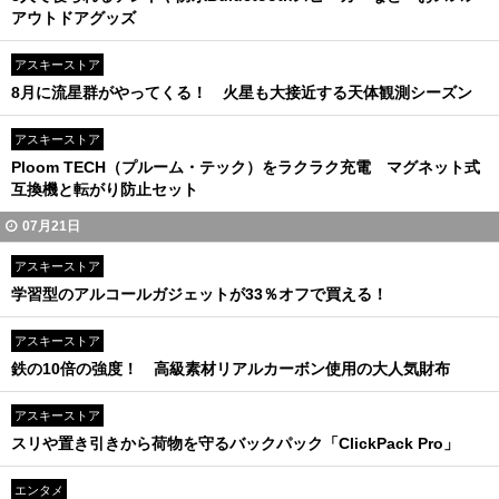
アウトドアグッズ
アスキーストア
8月に流星群がやってくる！ 火星も大接近する天体観測シーズン
アスキーストア
Ploom TECH（プルーム・テック）をラクラク充電 マグネット式
互換機と転がり防止セット
07月21日
アスキーストア
学習型のアルコールガジェットが33％オフで買える！
アスキーストア
鉄の10倍の強度！ 高級素材リアルカーボン使用の大人気財布
アスキーストア
スリや置き引きから荷物を守るバックパック「ClickPack Pro」
エンタメ