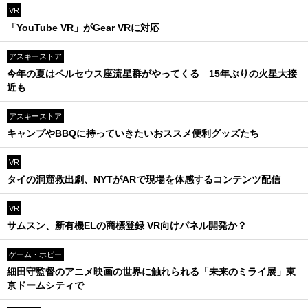
VR
「YouTube VR」がGear VRに対応
アスキーストア
今年の夏はペルセウス座流星群がやってくる 15年ぶりの火星大接
近も
アスキーストア
キャンプやBBQに持っていきたいおススメ便利グッズたち
VR
タイの洞窟救出劇、NYTがARで現場を体感するコンテンツ配信
VR
サムスン、新有機ELの商標登録 VR向けパネル開発か？
ゲーム・ホビー
細田守監督のアニメ映画の世界に触れられる「未来のミライ展」東
京ドームシティで