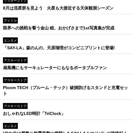
アスキーストア
8月は流星群を見よう 火星も大接近する天体観測シーズン
アイドル
限界への挑戦を誓う金山 睦、おかげさまで1st写真集が完成
エンタメ
「SAY-LA」森のんの、天原瑠理がコンビニプリントに登場!
アスキーストア
扇風機にもサーキュレーターにもなるポータブルファン
アスキーストア
Ploom TECH（プルーム・テック）破損防げるスタンドと充電セッ
ト
アスキーストア
おしゃれなLED時計「TriClock」
エンタメ