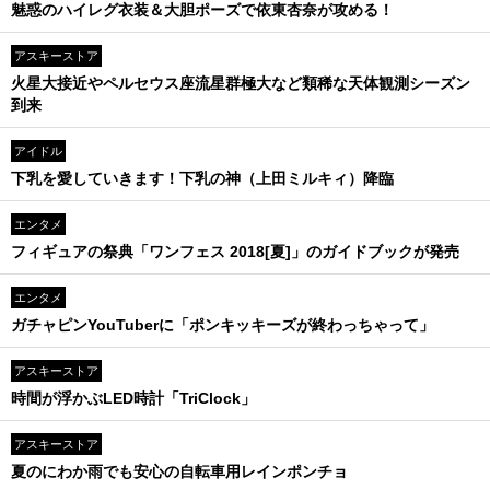
魅惑のハイレグ衣装＆大胆ポーズで依東杏奈が攻める！
アスキーストア
火星大接近やペルセウス座流星群極大など類稀な天体観測シーズン
到来
アイドル
下乳を愛していきます！下乳の神（上田ミルキィ）降臨
エンタメ
フィギュアの祭典「ワンフェス 2018[夏]」のガイドブックが発売
エンタメ
ガチャピンYouTuberに「ポンキッキーズが終わっちゃって」
アスキーストア
時間が浮かぶLED時計「TriClock」
アスキーストア
夏のにわか雨でも安心の自転車用レインポンチョ