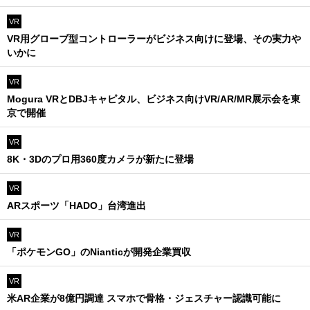
VR
VR用グローブ型コントローラーがビジネス向けに登場、その実力や
いかに
VR
Mogura VRとDBJキャピタル、ビジネス向けVR/AR/MR展示会を東
京で開催
VR
8K・3Dのプロ用360度カメラが新たに登場
VR
ARスポーツ「HADO」台湾進出
VR
「ポケモンGO」のNianticが開発企業買収
VR
米AR企業が8億円調達 スマホで骨格・ジェスチャー認識可能に