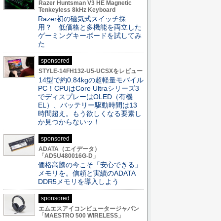
Razer Huntsman V3 HE Magnetic
Tenkeyless 8kHz Keyboard
Razer初の磁気式スイッチ採
用？ 低価格と多機能を両立した
ゲーミングキーボードを試してみ
た
sponsored
STYLE-14FH132-U5-UCSXをレビュー
14型で約0.84kgの超軽量モバイル
PC！CPUはCore Ultraシリーズ3
でディスプレーはOLED（有機
EL）、バッテリー駆動時間は13
時間超え。もう欲しくなる要素し
か見つからないッ！
sponsored
ADATA（エイデータ）
「AD5U480016G-D」
価格高騰の今こそ「安心できる」
メモリを。信頼と実績のADATA
DDR5メモリを導入しよう
sponsored
エムエスアイコンピュータージャパン
「MAESTRO 500 WIRELESS」