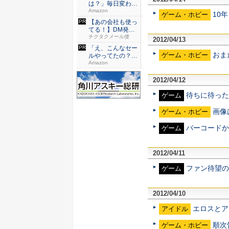
は？」毎日変わる
Amaz...
Amazon
10
ゲーム・ホビー
【あの会社も使っ
てる！】DM発送
なら絶対...
チクタクメール便
2012/04/13
「え、こんなセー
おま
ゲーム・ホビー
ルやってたの？」
80％O...
Amazon
2012/04/12
待ちに待った
ゲーム
画像
ゲーム・ホビー
バーコードか
ゲーム
2012/04/11
ファン待望の
ゲーム
2012/04/10
エロスとア
アイドル
順次
ゲーム・ホビー