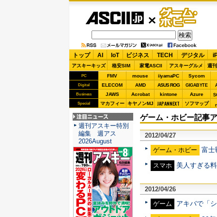
ASCII.jp
ゲーム・
ホビー
トップ
AI
IoT
ビジネス
TECH
デジタル
i
アスキーキッズ
格安SIM
家電ASCII
アスキーグルメ
週刊
FMV
mouse
iiyamaPC
Sycom
PC
ELECOM
AMD
ASUS ROG
Digital
GIGABYTE
JAWS
Acrobat
kintone
Azure
Business
S
JAPANNEXT
マカフィー
キヤノンMJ
ソフマップ
Special
ゲーム・ホビー記事アー
注目ニュース
週刊アスキー特別
編集 週アス
2012/04/27
2026August
富士
ゲーム・ホビー
美人すぎる料理
スマホ
2012/04/26
アキバで「シ
ゲーム