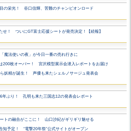
年目の栄光！ 谷口信輝、苦難のチャンピオンロード
たせ！ ついにGT富士応援シートが発売決定！【続報】
「魔法使いの夜」が今日一番の売れ行きに
は200枚オーバー！ 宮沢模型展示会潜入レポートをお届け
ら妖精が誕生！ 声優も来たシェルノサージュ発表会
6年ぶり！ 孔明も来た三国志12の発表会レポート
ートの融合がここに！ 山口沙紀がギリギリ魅せる
告知予定！ “電撃20年祭”公式サイトがオープン