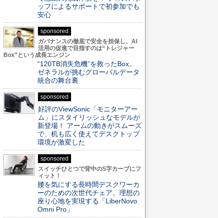
ッフによるサポートで初参加でも
安心
sponsored
ガバナンスの徹底で安全を担保し、AI
活用の促進で目指すのは“トレジャー
Box”という成長エンジン
“120TB消失危機”を救ったBox。
ゼネラルが挑むグローバルデータ
統合の舞台裏
sponsored
好評のViewSonic「モニターアー
ム」にスタイリッシュなモデルが
新登場！ アームの動きがスムーズ
で、机も広く使えてデスクトップ
環境が激変した
sponsored
スイッチひとつで背中のS字カーブにフ
ィット！
腰を気にする長時間デスクワーカ
ーのための次世代チェア。理想の
座り心地を実現する「LiberNovo
Omni Pro」