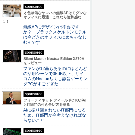
sponsored
才色兼備なヤマハの無線APはモダンな
オフィスに最適 これなら違和感な
し！
無線APにデザインは不要です
か？ ブラックスケルトンモデル
は今どきのオフィスにめちゃなじ
むんです
sponsored
Silent Master Noctua Edition X870A
をレビュー
ファンが12基もあるのにほとんど
の活用シーンで35dB以下、サイ
コムのNoctua尽くし静音ゲーミン
グPCがすごすぎた
sponsored
フォーティネット フィールドCTOがAI
とIT部門の付き合い方を語る
AIに振り回されないIT部門になる
ため、IT部門が今考えなければな
らないこと
sponsored