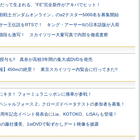
だって生まれる、“FE”完全新作がアキバでヒット！
動戦士ガンダムオンライン」のα2テスター5000名を募集開始
サー王伝説をRTSで！ キング・アーサーIIの日本語版が入荷
階段も激写！ スカイツリー大量写真で内部を徹底査察
授与も!! 真奈が高校3年間の集大成DVDを発売
報】450mの絶景！ 東京スカイツリー内覧会に行ってきた!!
にキタ！ フォーミュラニッポンに痛車が参戦！
ペシャルフォース 2」クローズドベータテストの参加者を募集！
20周年記念イベント発表会にLia、KOTOKO、LiSAらも登場！
48の藤社優美、1stDVDで恥ずかしデート映像を披露