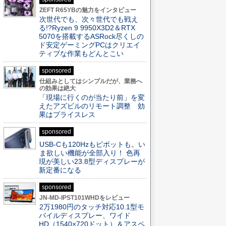
ZEFT R65YBの魅力をインタビュー
次世代でも、次々世代でも戦え
る!?Ryzen 9 9950X3D2＆RTX
5070を搭載するASRock尽くしの
ド安定ゲーミングPCはクリエイ
ティブな作業もどんとこい
sponsored
仕組みとしてはシンプルだが、業務へ
の効果は絶大
「現場に行くのが当たり前」を変
えたアズビルのリモート調整 効
果はプライスレス
sponsored
USB-Cも120Hzもピボットも。い
ま欲しい機能が全部入り！ 色再
現が美しい23.8型ディスプレーが
新定番になる
sponsored
JN-MD-IPST101WHDをレビュー
2万1980円のタッチ対応10.1型モ
バイルディスプレー、ワイド
HD（1540×720ドット）＆アスペ