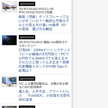
sponsored
JN-IPS34UQ2-HSC6とJN-
IPSC34UQ2-HSC6で比較
曲面（湾曲）ディスプレーってな
にがすごいの？一般的な平面モデ
ルとの見え方の違いや曲率（R）
の意味、選び方を解説
sponsored
JN-IPS27G120U2 価格.com限定モデ
ルをレビュー
27型4K・120Hzゲーミングディス
プレーが破格の3万円切り！PCで
もPS5でもSwitch 2でも使えるモ
デルだけど買っても大丈夫？昇降
式多機能スタンドやUSB Typc-C
給電は？
sponsored
AIによる運用自動化は、企業が生き残
るための必須条件
属人化、人手不足、アラートだら
け 「FortiSOC」が目指す次世代
SOC改革
sponsored