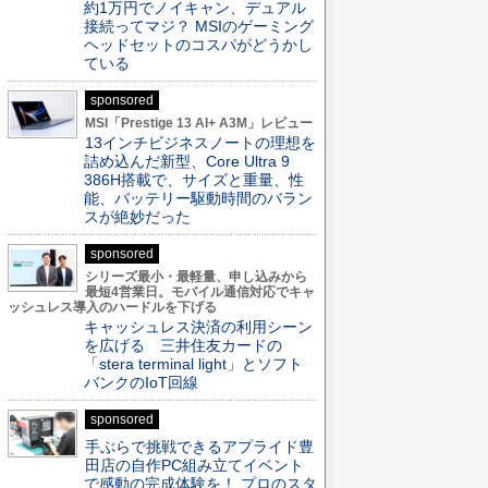
約1万円でノイキャン、デュアル
接続ってマジ？ MSIのゲーミング
ヘッドセットのコスパがどうかし
ている
sponsored
MSI「Prestige 13 AI+ A3M」レビュー
13インチビジネスノートの理想を
詰め込んだ新型、Core Ultra 9
386H搭載で、サイズと重量、性
能、バッテリー駆動時間のバラン
スが絶妙だった
sponsored
シリーズ最小・最軽量、申し込みから
最短4営業日。モバイル通信対応でキャ
ッシュレス導入のハードルを下げる
キャッシュレス決済の利用シーン
を広げる 三井住友カードの
「stera terminal light」とソフト
バンクのIoT回線
sponsored
手ぶらで挑戦できるアプライド豊
田店の自作PC組み立てイベント
で感動の完成体験を！ プロのスタ