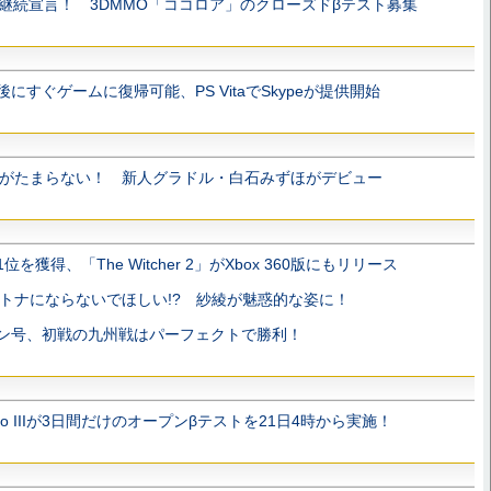
年継続宣言！ 3DMMO「ココロア」のクローズドβテスト募集
後にすぐゲームに復帰可能、PS VitaでSkypeが提供開始
がたまらない！ 新人グラドル・白石みずほがデビュー
位を獲得、「The Witcher 2」がXbox 360版にもリリース
トナにならないでほしい!? 紗綾が魅惑的な姿に！
ン号、初戦の九州戦はパーフェクトで勝利！
ablo IIIが3日間だけのオープンβテストを21日4時から実施！