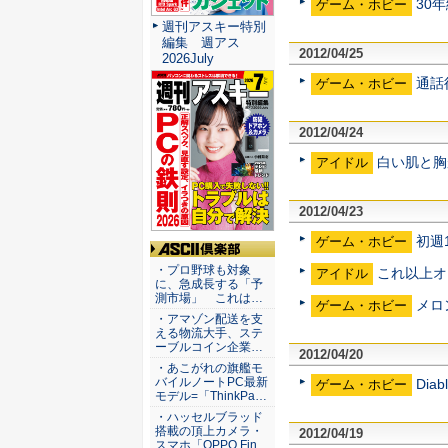
30
ゲーム・ホビー
週刊アスキー特別
編集 週アス
2012/04/25
2026July
通話
ゲーム・ホビー
2012/04/24
白い肌と胸
アイドル
2012/04/23
初週1
ゲーム・ホビー
ASCII倶楽部
・プロ野球も対象
これ以上オ
アイドル
に、急成長する「予
測市場」 これは…
メロ
ゲーム・ホビー
・アマゾン配送を支
える物流大手、ステ
ーブルコイン企業…
2012/04/20
・あこがれの旗艦モ
バイルノートPC最新
Di
ゲーム・ホビー
モデル=「ThinkPa…
・ハッセルブラッド
搭載の頂上カメラ・
2012/04/19
スマホ「OPPO Fin…