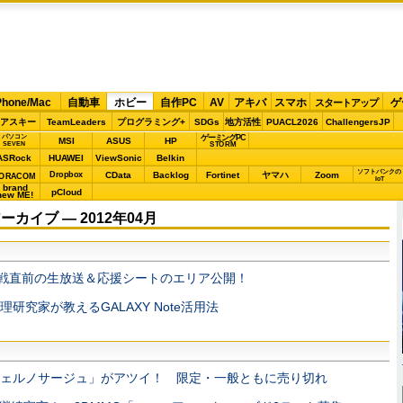
Phone/Mac
自動車
ホビー
自作PC
AV
アキバ
スマホ
ゲ
スタートアップ
アスキー
TeamLeaders
プログラミング+
SDGs
地方活性
PUACL2026
ChallengersJP
パソコン
ゲーミングPC
MSI
ASUS
HP
STORM
SEVEN
ASRock
HUAWEI
ViewSonic
Belkin
ソフトバンクの
Dropbox
CData
Backlog
Fortinet
ヤマハ
Zoom
ORACOM
IoT
brand
pCloud
new ME!
カイブ ― 2012年04月
戦直前の生放送＆応援シートのエリア公開！
研究家が教えるGALAXY Note活用法
ェルノサージュ」がアツイ！ 限定・一般ともに売り切れ