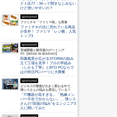
クト比77：36って聞きなじみない
けど使いやすいの？
sponsored
ファミチキ「ファミマ味」も実食
ファミチキの次に売れている商品
が意外！ ファミマ「レジ横」人気
トップ3
sponsored
茨城県龍ヶ崎市産のゲーミング
PC【MADE IN IBARAKI】
田園風景が広がるSTORMの組み
立て工場を見学！プロの早組み
（しかも丁寧）とBTO PCならで
はの特注PCパーツに大興奮
sponsored
ビジネスIT環境が大きく変わる中で、
情シスさんの悩みも変化している？
「IT機器が高すぎる」「熟練メン
バー不在で分からない」… 情シス
さんの“現場の悩み”をエンジニア3
人に聞いてみた
sponsored