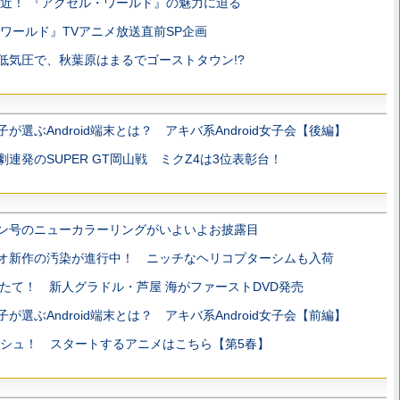
近！ 『アクセル・ワールド』の魅力に迫る
ワールド』TVアニメ放送直前SP企画
低気圧で、秋葉原はまるでゴーストタウン!?
子が選ぶAndroid端末とは？ アキバ系Android女子会【後編】
劇連発のSUPER GT岡山戦 ミクZ4は3位表彰台！
ン号のニューカラーリングがいよいよお披露目
オ新作の汚染が進行中！ ニッチなヘリコプターシムも入荷
たて！ 新人グラドル・芦屋 海がファーストDVD発売
子が選ぶAndroid端末とは？ アキバ系Android女子会【前編】
シュ！ スタートするアニメはこちら【第5春】