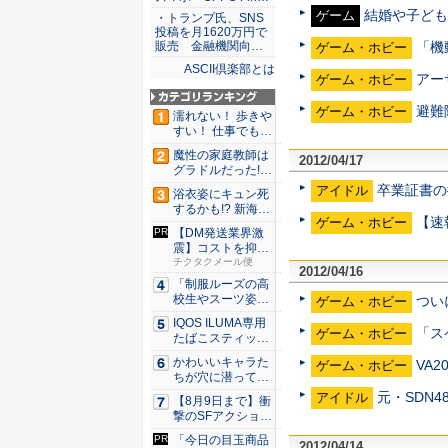
結婚や子ども
ゲーム
・トランプ氏、SNS
投稿を月1620万円で
「機
販売 金融機関向…
ゲーム・ホビー
ASCII倶楽部とは
アー
ゲーム・ホビー
避難
ゲーム・ホビー
濡れない！ 歩きや
すい！ 仕事でも履
ける...
魔性の家庭教師は
2012/04/17
グラドルだった!?
村雨...
卒業証書の
アイドル
浴衣姿にキュン死
するかも!? 新海ま
【速
ゲーム・ホビー
きが...
【DM発送業界激
震】コストを抑え
た配達な...
チクタクメール便
2012/04/16
「制服ルーズの高
校生やスーツ姿の
つい
ゲーム・ホビー
OLを演...
IQOS ILUMA専用
「ス
ゲーム・ホビー
たばこスティッ
ク...
かわいいキャラた
VA
ゲーム・ホビー
ちが穴に潜ってひ
どい目に...
元・SDN
アイドル
【8月9日まで】衝
撃のSFアクション
『G...
「今日の目玉商品
2012/04/14