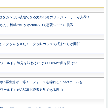
物をガンガン破壊できる海外開発のリッジレーサーが入荷！
さん、松嶋ののかが2ndDVDで恋愛シチュに挑戦
るミクさんも来た！ グッ鉄カフェで桜まつりが開催
ワールド』気分を味わうには300BPMの曲を聞け!?
ボZ再生篇が一等！ フォースを操れるKinectゲームも
ールド』がASCII.jp読者必見である理由