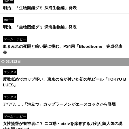
ホビー
明治、「生物図鑑グミ 深海生物編」発表
ホビー
明治、「生物図鑑グミ 深海生物編」発表
ゲーム・ホビー
血まみれの死闘と暗い闇に挑む、PS4用「Bloodborne」完成発表
会
03月12日
エンタメ
度数低めでホップ多い、東京の名が付いた初の地ビール「TOKYO B
LUES」
エンタメ
アワワ……「泡立つ」カップラーメンがエースコックから登場
ゲーム・ホビー
女性提督が審神者に？ ニコ動・pixivを席巻する刀剣乱舞人気の現