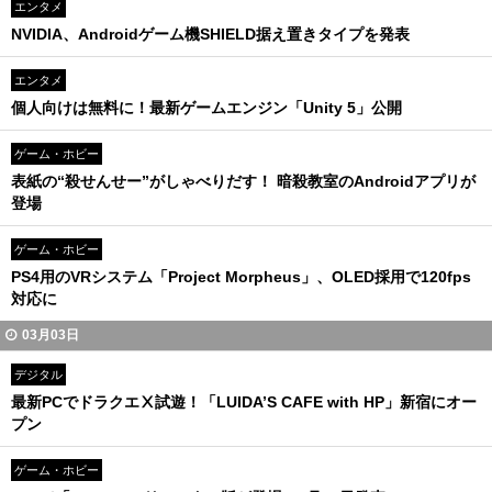
エンタメ
NVIDIA、Androidゲーム機SHIELD据え置きタイプを発表
エンタメ
個人向けは無料に！最新ゲームエンジン「Unity 5」公開
ゲーム・ホビー
表紙の“殺せんせー”がしゃべりだす！ 暗殺教室のAndroidアプリが
登場
ゲーム・ホビー
PS4用のVRシステム「Project Morpheus」、OLED採用で120fps
対応に
03月03日
デジタル
最新PCでドラクエⅩ試遊！「LUIDA’S CAFE with HP」新宿にオー
プン
ゲーム・ホビー