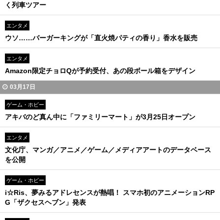
く列車ツアー
エンタメ
ウソ……バーガーキングが「直火焼パティの香り」香水を販売
エンタメ
Amazon限定チョロQが予約受付、あの段ボール箱をデザイン
03月17日
ゲーム・ホビー
アキバのど真ん中に「ファミリーマート」が3月25日オープン
エンタメ
文化庁、マンガ／アニメ／ゲーム／メディアアートのデータベース
を公開
ゲーム・ホビー
i☆Ris、夢みるアドレセンスが熱唱！ スマホ初のアニメーションRP
G「ザクセスヘブン」発表