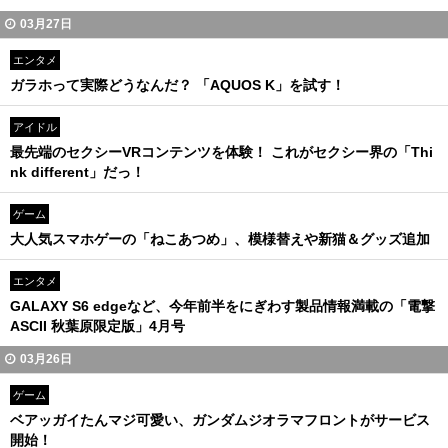
03月27日
エンタメ
ガラホって実際どうなんだ？ 「AQUOS K」を試す！
アイドル
最先端のセクシーVRコンテンツを体験！ これがセクシー界の「Thi
nk different」だっ！
ゲーム
大人気スマホゲーの「ねこあつめ」、模様替えや新猫＆グッズ追加
エンタメ
GALAXY S6 edgeなど、今年前半をにぎわす製品情報満載の「電撃
ASCII 秋葉原限定版」4月号
03月26日
ゲーム
ベアッガイたんマジ可愛い、ガンダムジオラマフロントがサービス
開始！