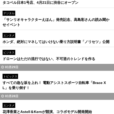
タコベル日本1号店、4月21日に渋谷にオープン
デジタル
「サンリオキャラクターえほん」発売記念、高島彩さんの読み聞か
せイベント
エンタメ
ホンダ、絶対にマネしてはいけない乗り方説明書「ノリセツ」公開
ビジネス
ドローンはただの流行ではない、不可逆のトレンドを作る
03月29日
トピックス
すべての急な坂を上れ！ 電動アシストスポーツ自転車「Brace X
L」を乗り倒す！
03月28日
エンタメ
花澤香菜とAstell＆Kernが競演、コラボモデル開発開始