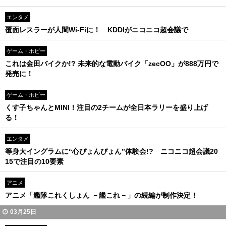
エンタメ
覆面レスラーが人間Wi-Fiに！ KDDIがニコニコ超会議で
ゲーム・ホビー
これは金田バイクか!? 未来的な電動バイク「zecOO」が888万円で
発売に！
ゲーム・ホビー
くす子ちゃんとMINI！注目の2チームが全日本ラリーを盛り上げ
る！
エンタメ
等身大イングラムに“心ぴょんぴょん”体験会!? ニコニコ超会議20
15で注目の10要素
アニメ
アニメ「艦隊これくしょん －艦これ－」の続編が制作決定！
03月25日