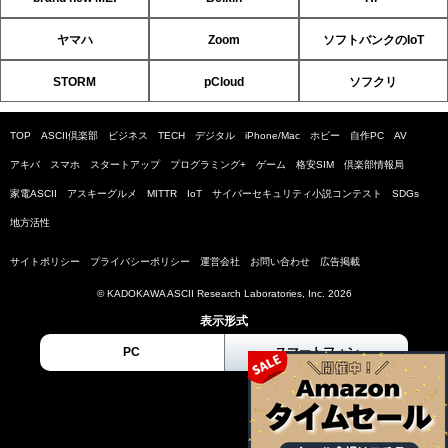
ヤマハ
Zoom
ソフトバンクのIoT
STORM
pCloud
ソフクリ
TOP
ASCII倶楽部
ビジネス
TECH
デジタル
iPhone/Mac
ホビー
自作PC
AV
アキバ
スマホ
スタートアップ
プログラミング+
ゲーム
格安SIM
倶楽部情報局
家電ASCII
アスキーグルメ
MITTR
IoT
サイバーセキュリティ小説コンテスト
SDGs
地方活性
サイトポリシー
プライバシーポリシー
運営会社
お問い合わせ
広告掲載
© KADOKAWA ASCII Research Laboratories, Inc. 2026
表示形式
PC
スマートフォン