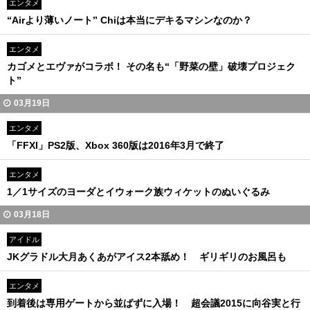
エンタメ
“Airより薄いノート” Chiは本当にデキるマシンなのか？
エンタメ
カゴメとエヴァがコラボ！ その名も“「野菜の壁」破壊プロジェク
ト”
03月19日
エンタメ
「FFXI」PS2版、Xbox 360版は2016年3月で終了
エンタメ
1／1サイズのヨーダとイウォーク族ウィケットのぬいぐるみ
03月18日
アイドル
JKグラドル大月あくあがアイス2本舐め！ ギリギリのお風呂も
エンタメ
到着後は専用ゲートから並ばずに入場！ 超会議2015に向谷実と行