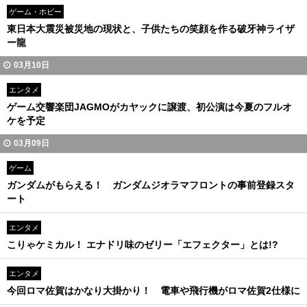
ゲーム・ホビー
東日本大震災被災地の現状と、子供たちの笑顔を作る破牙神ライザ
ー龍
03月10日
エンタメ
ゲーム交響楽団JAGMOがカヤックに譲渡、初公演は今夏のフルオ
ケを予定
03月09日
ゲーム
ガンダムがもらえる！ ガンダムジオラマフロントの事前登録スタ
ート
エンタメ
こりゃケミカル！ エナドリ味のゼリー「エフェクター」とは!?
エンタメ
今回ロマ佐賀はかなり大掛かり！ 電車や飛行機がロマ佐賀2仕様に