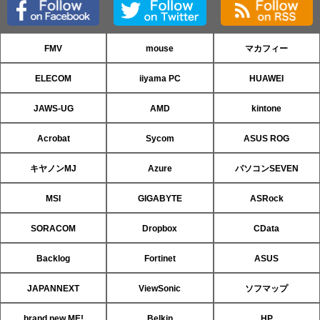
FMV
mouse
マカフィー
ELECOM
iiyama PC
HUAWEI
JAWS-UG
AMD
kintone
Acrobat
Sycom
ASUS ROG
キヤノンMJ
Azure
パソコンSEVEN
MSI
GIGABYTE
ASRock
SORACOM
Dropbox
CData
Backlog
Fortinet
ASUS
JAPANNEXT
ViewSonic
ソフマップ
brand new ME!
Belkin
HP