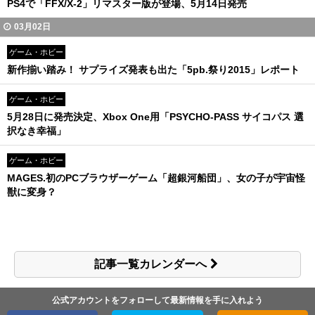
PS4で「FFX/X-2」リマスター版が登場、5月14日発売
03月02日
ゲーム・ホビー
新作揃い踏み！ サプライズ発表も出た「5pb.祭り2015」レポート
ゲーム・ホビー
5月28日に発売決定、Xbox One用「PSYCHO-PASS サイコパス 選
択なき幸福」
ゲーム・ホビー
MAGES.初のPCブラウザーゲーム「超銀河船団」、女の子が宇宙怪
獣に変身？
記事一覧カレンダーへ
公式アカウントをフォローして最新情報を手に入れよう