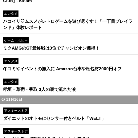
Club」:Steam
エンタメ
ハコイリ♡ムスメがレトロゲームを遊び尽くす！「一丁目プレイラ
ンド」体験レポート
ゲーム・ホビー
ミクAMGのGT最終戦は3位でチャンピオン獲得！
エンタメ
冬コミやイベントの搬入に Amazon台車や梱包材2000円オフ
エンタメ
稲垣・草彅・香取 3人の裏で流れた涙
11月16日
アスキーストア
ダイエットのオトモにセンサー付きベルト「WELT」
アスキーストア