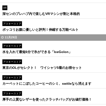
VR
深センのプレハブ内で楽しむVRマシンが割と本格的
アスキーストア
ポッコリお腹に優しいと評判！伸縮する万能ベルト
11月29日
アスキーストア
水を入れて最短6分で氷ができる「IceGolon」
アスキーストア
東京のOLがセレクト！ ワイシャツ5着のお得セット
アスキーストア
カーペットにこぼしたコーヒーのシミ、switleなら消えます
アスキーストア
厚手の上質なレザーを使ったクラッチバッグがお値打価格！