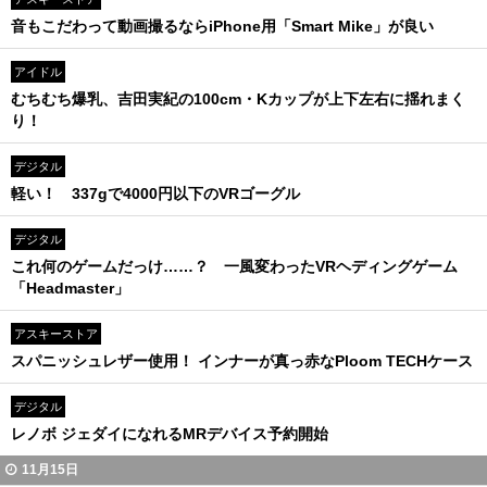
音もこだわって動画撮るならiPhone用「Smart Mike」が良い
アイドル
むちむち爆乳、吉田実紀の100cm・Kカップが上下左右に揺れまく
り！
デジタル
軽い！ 337gで4000円以下のVRゴーグル
デジタル
これ何のゲームだっけ……？ 一風変わったVRヘディングゲーム
「Headmaster」
アスキーストア
スパニッシュレザー使用！ インナーが真っ赤なPloom TECHケース
デジタル
レノボ ジェダイになれるMRデバイス予約開始
11月15日