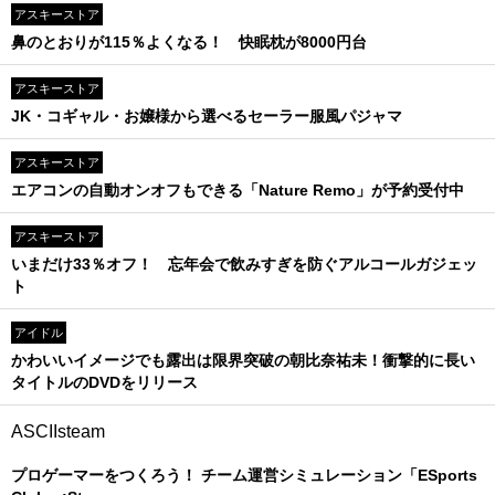
アスキーストア
鼻のとおりが115％よくなる！ 快眠枕が8000円台
アスキーストア
JK・コギャル・お嬢様から選べるセーラー服風パジャマ
アスキーストア
エアコンの自動オンオフもできる「Nature Remo」が予約受付中
アスキーストア
いまだけ33％オフ！ 忘年会で飲みすぎを防ぐアルコールガジェッ
ト
アイドル
かわいいイメージでも露出は限界突破の朝比奈祐未！衝撃的に長い
タイトルのDVDをリリース
ASCIIsteam
プロゲーマーをつくろう！ チーム運営シミュレーション「ESports