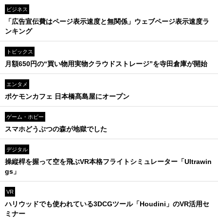
ビジネス
「広告宣伝費はページ表示速度と無関係」ウェブページ表示速度ラ
ンキング
トピックス
月額650円の“買い物用実物クラウドストレージ”を寺田倉庫が開始
エンタメ
ポケモンカフェ 日本橋髙島屋にオープン
ゲーム・ホビー
スマホどうぶつの森が地獄でした
デジタル
操縦桿を握って空を飛ぶVR本格フライトシミュレーター「Ultrawin
gs」
VR
ハリウッドでも使われている3DCGツール「Houdini」のVR活用セ
ミナー