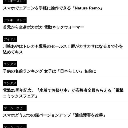
アスキーストア
スマホでエアコンを手軽に操作できる「Nature Remo」
アスキーストア
首元から全身ポカポカ 電動ネックウォーマー
アイドル
川崎あやはトレカも驚異のセールス！唇がカサカサになるまで心を
込めてキス
エンタメ
子供の名前ランキング 女子は「日本らしい」名前に
エンタメ
電撃25周年記念、『水着でお祭り本』が応募者全員もらえる「電撃
コミックスフェア」
ゲーム・ホビー
スマホどうぶつの森バージョンアップ「通信障害を改善」
ゲーム・ホビー