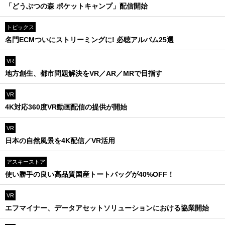
「どうぶつの森 ポケットキャンプ」配信開始
トピックス
名門ECMついにストリーミングに! 必聴アルバム25選
VR
地方創生、都市問題解決をVR／AR／MRで目指す
VR
4K対応360度VR動画配信の提供が開始
VR
日本の自然風景を4K配信／VR活用
アスキーストア
使い勝手の良い高品質国産トートバッグが40%OFF！
VR
エフマイナー、データアセットソリューションにおける協業開始