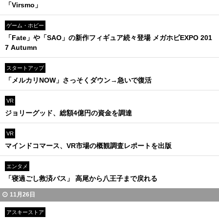
「Virsmo」
ゲーム・ホビー
「Fate」や「SAO」の新作フィギュア続々登場 メガホビEXPO 201
7 Autumn
スタートアップ
「メルカリNOW」さっそくダウン→急いで復活
VR
ジョリーグッド、総額4億円の資金を調達
VR
マインドコマース、VR市場の概観調査レポートを出版
エンタメ
「寝過ごし救済バス」 高尾から八王子まで戻れる
11月26日
アスキーストア