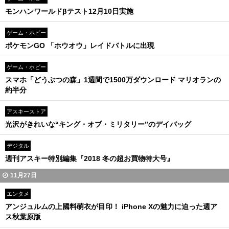
モンハンワールドβテスト12月10日実施
ゲーム・ホビー
ポケモンGO 「ホウオウ」レイドバトルに出現
ゲーム・ホビー
スマホ「どうぶつの森」1週間で1500万ダウンロード マリオランの
約半分
アスキーストア
光沢がきれいな“キング・オブ・ミリタリー”のデイバッグ
デジタル
週刊アスキー特別編集『2018 冬の超お買物特大号』
11月27日
エンタメ
アンジュルムの上國料萌衣が目印！ iPhone Xの魅力に迫った週ア
ス秋葉原版