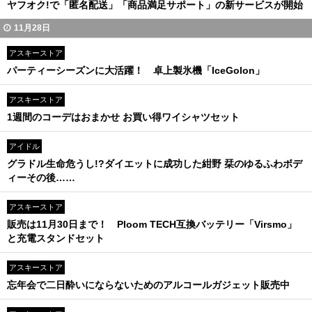
ヤフオク!で「匿名配送」「商品満足サポート」の新サービスが開始
11月28日
アスキーストア
パーティーシーズンに大活躍！ 卓上製氷機「IceGolon」
アスキーストア
1週間のコーデはおまかせ お買い得ワイシャツセット
アイドル
グラドル生命危うし!?ダイエットに成功した紺野 栞のゆるふわボデ
ィーその後……
アスキーストア
販売は11月30日まで！ Ploom TECH互換バッテリー「Virsmo」
と充電スタンドセット
アスキーストア
忘年会で二日酔いにならないためのアルコールガジェット販売中