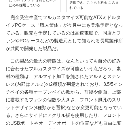
た“カレイナット”を施したネジ
選択でき、こちらも料金に 含ま
止めを採用している
れている
完全受注生産でフルカスタマイズ可能なATXミドルタ
イプPCケース「職人筐体」が今月中にも登場予定となっ
ている。販売を予定しているのは高速電脳で、同店とフ
ァンやPCケースなどの製造元として知られる長尾製作所
が共同で開発した製品だ。
この製品の最大の特徴は、なんといっても自分の好み
に合わせたフルカスタマイズが可能という点だろう。素
材の種類は、アルマイト加工を施されたアルミとステン
レス(内部はアルミ)の2種類が用意されており、3.5/5イン
チベイの各種オープンベイの数から、前後や側面、上部
に搭載するファンの個数や大きさ、フロント風孔のスリ
ットデザイン(4種類から選択)などが変更可能となってい
る。さらにサイドにアクリル板を使用したり、フロント
のUSBポートやオーディオポートの位置なども自由に変