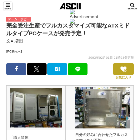
ゲーム・ホビー
完全受注生産でフルカスタマイズ可能なATXミド
ルタイプPCケースが発売予定！
文● 増田
[PC表示へ]
2003年02月01日 21時23分更新
お気に入り
自分の好みに合わせたフルカス
「職人筐体」