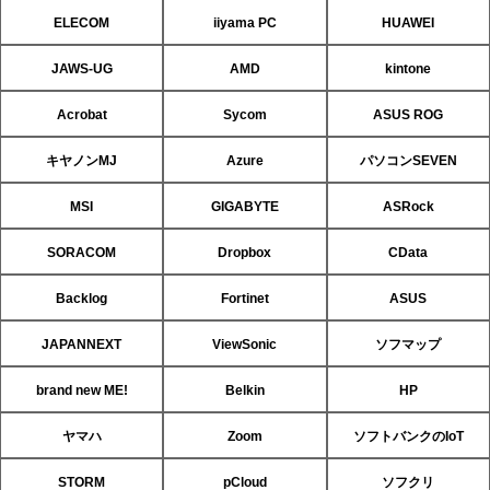
ELECOM
iiyama PC
HUAWEI
JAWS-UG
AMD
kintone
Acrobat
Sycom
ASUS ROG
キヤノンMJ
Azure
パソコンSEVEN
MSI
GIGABYTE
ASRock
SORACOM
Dropbox
CData
Backlog
Fortinet
ASUS
JAPANNEXT
ViewSonic
ソフマップ
brand new ME!
Belkin
HP
ヤマハ
Zoom
ソフトバンクのIoT
STORM
pCloud
ソフクリ