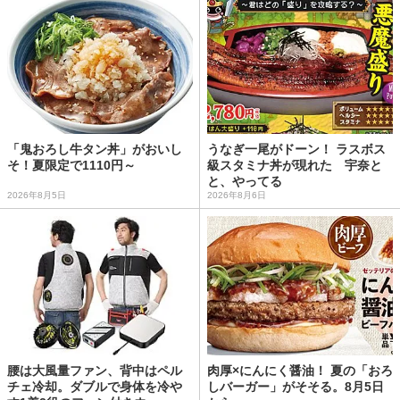
「鬼おろし牛タン丼」がおいし
うなぎ一尾がドーン！ ラスボス
そ！夏限定で1110円～
級スタミナ丼が現れた 宇奈と
と、やってる
2026年8月5日
2026年8月6日
腰は大風量ファン、背中はペル
肉厚×にんにく醤油！ 夏の「おろ
チェ冷却。ダブルで身体を冷や
しバーガー」がそそる。8月5日