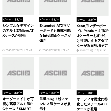
ゲーム・ホビー
ゲーム・ホビー
ゲーム・ホビー
シンプルなデザイン
Extended ATXマザ
Xeon用マザーボー
のアルミ製MicroAT
ーボードも搭載可能
ドにPentium 4用CP
Xケースが発売
なIntel純正ケースが
Uクーラーを取り付
発売
け可能にするアダプ
ターが近日登場予定
2003年02月20日 21:49
2003年02月21日 22:46
2003年03月15日 21:56
ゲーム・ホビー
ゲーム・ホビー
ゲーム・ホビー
オーダーメイドが可
重量26kg！総ステ
オーディオ用途に特
能な高級アルミ製P
ンレス製ケースが展
化したスチールATX
Cケース「SMART
示中
ケースが登場！