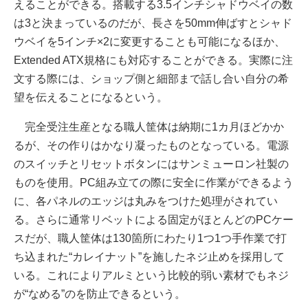
えることができる。搭載する3.5インチシャドウベイの数
は3と決まっているのだが、長さを50mm伸ばすとシャド
ウベイを5インチ×2に変更することも可能になるほか、
Extended ATX規格にも対応することができる。実際に注
文する際には、ショップ側と細部まで話し合い自分の希
望を伝えることになるという。
完全受注生産となる職人筐体は納期に1カ月ほどかか
るが、その作りはかなり凝ったものとなっている。電源
のスイッチとリセットボタンにはサンミューロン社製の
ものを使用。PC組み立ての際に安全に作業ができるよう
に、各パネルのエッジは丸みをつけた処理がされてい
る。さらに通常リベットによる固定がほとんどのPCケー
スだが、職人筐体は130箇所にわたり1つ1つ手作業で打
ち込まれた“カレイナット”を施したネジ止めを採用して
いる。これによりアルミという比較的弱い素材でもネジ
が“なめる”のを防止できるという。