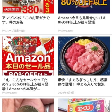
アマゾン1位「このお茶ガチで
Amazon今日も見逃せない！8
す」噂のお茶
0%OFF以上が続々登場
PR(ハーブ健康本舗)
PR(Amazon)
「え、こんなセールやってた
豪快「まぐろぎっしり丼」感謝
の？」80％OFF以上が続々登
祭で登場！ 中とろ入りで贅沢
場！Amazonの本気が...
PR(Amazon)
2026年8月8日