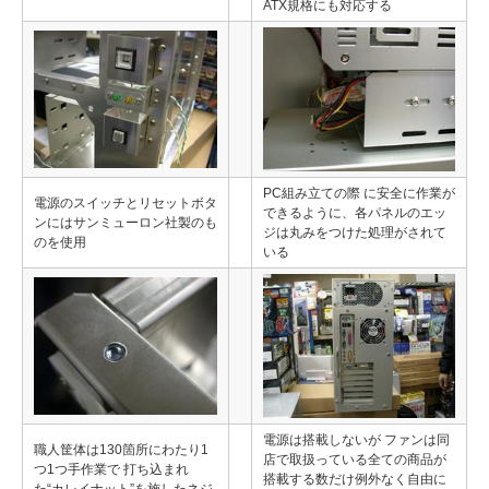
ATX規格にも対応する
PC組み立ての際 に安全に作業が
電源のスイッチとリセットボタ
できるように、各パネルのエッ
ンにはサンミューロン社製のも
ジは丸みをつけた処理がされて
のを使用
いる
電源は搭載しないが ファンは同
職人筐体は130箇所にわたり1
店で取扱っている全ての商品が
つ1つ手作業で 打ち込まれ
搭載する数だけ例外なく自由に