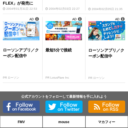
FLEX」が発売に
2004年01月31日 22:53
2004年02月03日 22:27
2004年02月05日 21:35
AD
AD
AD
ローソンアプリ／ク
最短5分で接続
ローソンアプリ／ク
ーポン配信中
ーポン配信中
PR ローソン
PR LotusFlare Inc
PR ローソン
公式アカウントをフォローして最新情報を手に入れよう
FMV
mouse
マカフィー