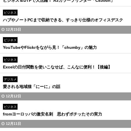
ビジネス＆DTPで大活躍！ A3カラープリンター「C830dn」
ビジネス
ハブやノートPCまで収納できる、すっきり仕様のオフィスデスク
12月15日
ビジネス
YouTubeやFlickrをながら見！「chumby」の魅力
ビジネス
Excelの日付関数を使いこなせば、こんなに便利！【後編】
デジカメ
愛される地域猫「にーに」の話
12月12日
ビジネス
fromヨーロッパの激安名刺 思わずポチッたその実力
12月11日