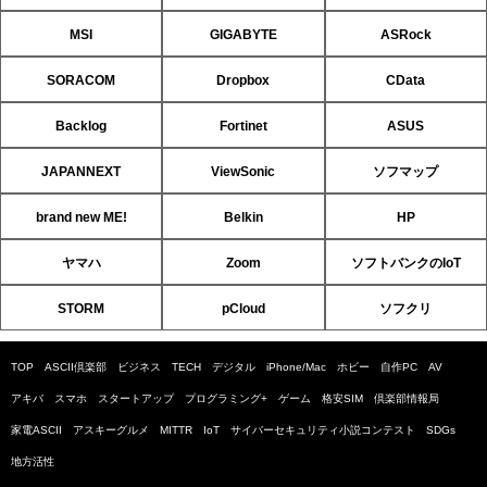
MSI
GIGABYTE
ASRock
SORACOM
Dropbox
CData
Backlog
Fortinet
ASUS
JAPANNEXT
ViewSonic
ソフマップ
brand new ME!
Belkin
HP
ヤマハ
Zoom
ソフトバンクのIoT
STORM
pCloud
ソフクリ
TOP
ASCII倶楽部
ビジネス
TECH
デジタル
iPhone/Mac
ホビー
自作PC
AV
アキバ
スマホ
スタートアップ
プログラミング+
ゲーム
格安SIM
倶楽部情報局
家電ASCII
アスキーグルメ
MITTR
IoT
サイバーセキュリティ小説コンテスト
SDGs
地方活性