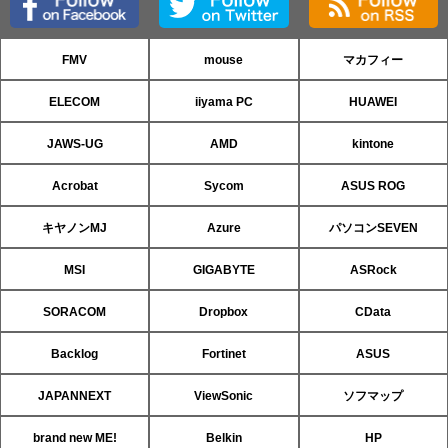
FMV
mouse
マカフィー
ELECOM
iiyama PC
HUAWEI
JAWS-UG
AMD
kintone
Acrobat
Sycom
ASUS ROG
キヤノンMJ
Azure
パソコンSEVEN
MSI
GIGABYTE
ASRock
SORACOM
Dropbox
CData
Backlog
Fortinet
ASUS
JAPANNEXT
ViewSonic
ソフマップ
brand new ME!
Belkin
HP