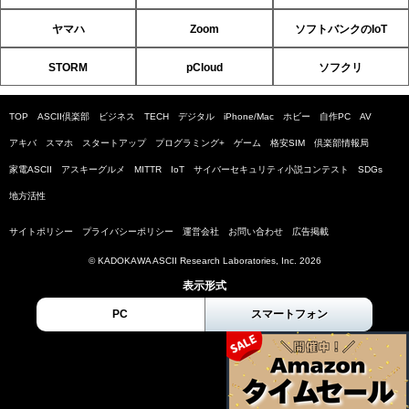
ヤマハ
Zoom
ソフトバンクのIoT
STORM
pCloud
ソフクリ
TOP
ASCII倶楽部
ビジネス
TECH
デジタル
iPhone/Mac
ホビー
自作PC
AV
アキバ
スマホ
スタートアップ
プログラミング+
ゲーム
格安SIM
倶楽部情報局
家電ASCII
アスキーグルメ
MITTR
IoT
サイバーセキュリティ小説コンテスト
SDGs
地方活性
サイトポリシー
プライバシーポリシー
運営会社
お問い合わせ
広告掲載
© KADOKAWA ASCII Research Laboratories, Inc. 2026
表示形式
PC
スマートフォン