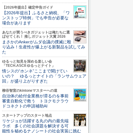
【2026年提出】確定申告ガイド
【2026年提出】ふるさと納税、「ワ
ンストップ特例」でも申告が必要な
場合があります
あなたが買うべきガジェットは俺たちに選
ばせてくれ！ 推しガジェット大賞 2026
まさかのAnkerがムダ会議の撲滅に殴
り込み！生産性が爆上がる新製品を試してみ
た
ゆるっと知見を深める楽しい会
「TECH.ASCII ゆるっとナイト」
情シスの“ホンネ”ここまで聞けてい
いの？ ゆるっとナイトの「ランサムウェア
回」が盛り上がりすぎた
柳谷智宣のkintoneマスターへの道
自治体の給付金業務が滞るのを事前
審査自動化で救う トヨクモクラウ
ドコネクトの申請補助AI
スタートアップのスタート地点
リケジョが活躍する丸の内の最先端
ラボ 多くの社会課題を解決する可
能性を秘めるナノシートの社会実装に挑む