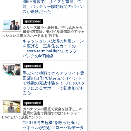
386H搭載で、サイズと重量、性
能、バッテリー駆動時間のバラン
スが絶妙だった
sponsored
シリーズ最小・最軽量、申し込みから
最短4営業日。モバイル通信対応でキャ
ッシュレス導入のハードルを下げる
キャッシュレス決済の利用シーン
を広げる 三井住友カードの
「stera terminal light」とソフト
バンクのIoT回線
sponsored
手ぶらで挑戦できるアプライド豊
田店の自作PC組み立てイベント
で感動の完成体験を！ プロのスタ
ッフによるサポートで初参加でも
安心
sponsored
ガバナンスの徹底で安全を担保し、AI
活用の促進で目指すのは“トレジャー
Box”という成長エンジン
“120TB消失危機”を救ったBox。
ゼネラルが挑むグローバルデータ