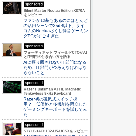
sponsored
Silent Master Noctua Edition X870A
をレビュー
ファンが12基もあるのにほとんど
の活用シーンで35dB以下、サイ
コムのNoctua尽くし静音ゲーミン
グPCがすごすぎた
sponsored
フォーティネット フィールドCTOがAI
とIT部門の付き合い方を語る
AIに振り回されないIT部門になる
ため、IT部門が今考えなければな
らないこと
sponsored
Razer Huntsman V3 HE Magnetic
Tenkeyless 8kHz Keyboard
Razer初の磁気式スイッチ採
用？ 低価格と多機能を両立した
ゲーミングキーボードを試してみ
た
sponsored
STYLE-14FH132-U5-UCSXをレビュー