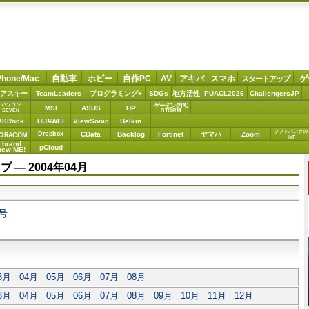
Phone/Mac
自動車
ホビー
自作PC
AV
アキバ
スマホ
ゲ
スタートアップ
アスキー
TeamLeaders
プログラミング+
SDGs
地方活性
PUACL2026
ChallengersJP
パソコン
ゲーミングPC
MSI
ASUS
HP
STORM
SEVEN
ASRock
HUAWEI
ViewSonic
Belkin
ソフトバンクの
Dropbox
CData
Backlog
Fortinet
ヤマハ
Zoom
ORACOM
IoT
brand
pCloud
new ME!
― 2004年04月
月号
3月
04月
05月
06月
07月
08月
3月
04月
05月
06月
07月
08月
09月
10月
11月
12月