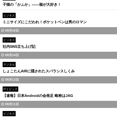
子猫の「かふか」――箱が大好き！
ビジネス
ミニサイズにこだわれ！ポケットペンは男のロマン
09月16日
ビジネス
社内SNS立ち上げ記
09月14日
デジタル
しょこたんAIRに隠されたスバラシスしくみ
09月12日
ITトピック
【速報】日本Androidの会発足 略称はJAG
09月11日
ビジネス