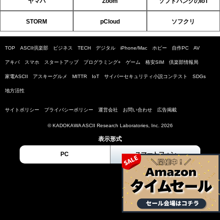
ヤマハ
Zoom
ソフトバンクのIoT
STORM
pCloud
ソフクリ
TOP
ASCII倶楽部
ビジネス
TECH
デジタル
iPhone/Mac
ホビー
自作PC
AV
アキバ
スマホ
スタートアップ
プログラミング+
ゲーム
格安SIM
倶楽部情報局
家電ASCII
アスキーグルメ
MITTR
IoT
サイバーセキュリティ小説コンテスト
SDGs
地方活性
サイトポリシー
プライバシーポリシー
運営会社
お問い合わせ
広告掲載
© KADOKAWA ASCII Research Laboratories, Inc. 2026
表示形式
PC
スマートフォン