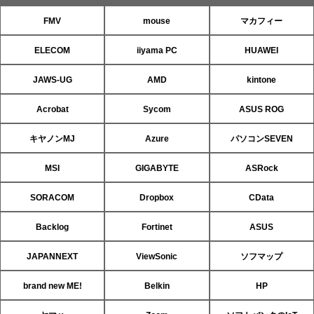
FMV
mouse
マカフィー
ELECOM
iiyama PC
HUAWEI
JAWS-UG
AMD
kintone
Acrobat
Sycom
ASUS ROG
キヤノンMJ
Azure
パソコンSEVEN
MSI
GIGABYTE
ASRock
SORACOM
Dropbox
CData
Backlog
Fortinet
ASUS
JAPANNEXT
ViewSonic
ソフマップ
brand new ME!
Belkin
HP