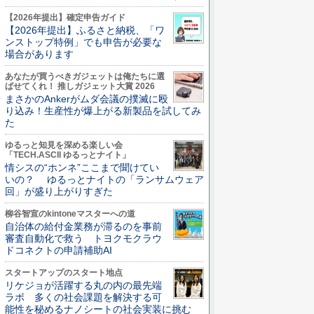
【2026年提出】確定申告ガイド
【2026年提出】ふるさと納税、「ワ
ンストップ特例」でも申告が必要な
場合があります
あなたが買うべきガジェットは俺たちに選
ばせてくれ！ 推しガジェット大賞 2026
まさかのAnkerがムダ会議の撲滅に殴
り込み！生産性が爆上がる新製品を試してみ
た
ゆるっと知見を深める楽しい会
「TECH.ASCII ゆるっとナイト」
情シスの“ホンネ”ここまで聞けてい
いの？ ゆるっとナイトの「ランサムウェア
回」が盛り上がりすぎた
柳谷智宣のkintoneマスターへの道
自治体の給付金業務が滞るのを事前
審査自動化で救う トヨクモクラウ
ドコネクトの申請補助AI
スタートアップのスタート地点
リケジョが活躍する丸の内の最先端
ラボ 多くの社会課題を解決する可
能性を秘めるナノシートの社会実装に挑む