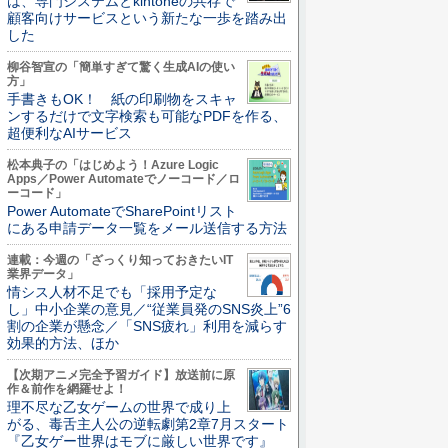
は、専門システムとkintoneの共存で
顧客向けサービスという新たな一歩を踏み出
した
柳谷智宣の「簡単すぎて驚く生成AIの使い
方」
手書きもOK！ 紙の印刷物をスキャ
ンするだけで文字検索も可能なPDFを作る、
超便利なAIサービス
松本典子の「はじめよう！Azure Logic
Apps／Power Automateでノーコード／ロ
ーコード」
Power AutomateでSharePointリスト
にある申請データ一覧をメール送信する方法
連載：今週の「ざっくり知っておきたいIT
業界データ」
情シス人材不足でも「採用予定な
し」中小企業の意見／“従業員発のSNS炎上”6
割の企業が懸念／「SNS疲れ」利用を減らす
効果的方法、ほか
【次期アニメ完全予習ガイド】放送前に原
作＆前作を網羅せよ！
理不尽な乙女ゲームの世界で成り上
がる、毒舌主人公の逆転劇第2章7月スタート
『乙女ゲー世界はモブに厳しい世界です』