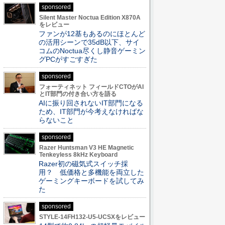
sponsored
Silent Master Noctua Edition X870A
をレビュー
ファンが12基もあるのにほとんど
の活用シーンで35dB以下、サイ
コムのNoctua尽くし静音ゲーミン
グPCがすごすぎた
sponsored
フォーティネット フィールドCTOがAI
とIT部門の付き合い方を語る
AIに振り回されないIT部門になる
ため、IT部門が今考えなければな
らないこと
sponsored
Razer Huntsman V3 HE Magnetic
Tenkeyless 8kHz Keyboard
Razer初の磁気式スイッチ採
用？ 低価格と多機能を両立した
ゲーミングキーボードを試してみ
た
sponsored
STYLE-14FH132-U5-UCSXをレビュー