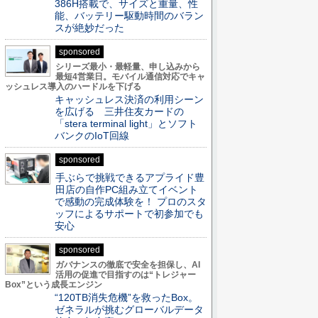
386H搭載で、サイズと重量、性
能、バッテリー駆動時間のバラン
スが絶妙だった
sponsored
シリーズ最小・最軽量、申し込みから
最短4営業日。モバイル通信対応でキャ
ッシュレス導入のハードルを下げる
キャッシュレス決済の利用シーン
を広げる 三井住友カードの
「stera terminal light」とソフト
バンクのIoT回線
sponsored
手ぶらで挑戦できるアプライド豊
田店の自作PC組み立てイベント
で感動の完成体験を！ プロのスタ
ッフによるサポートで初参加でも
安心
sponsored
ガバナンスの徹底で安全を担保し、AI
活用の促進で目指すのは“トレジャー
Box”という成長エンジン
“120TB消失危機”を救ったBox。
ゼネラルが挑むグローバルデータ