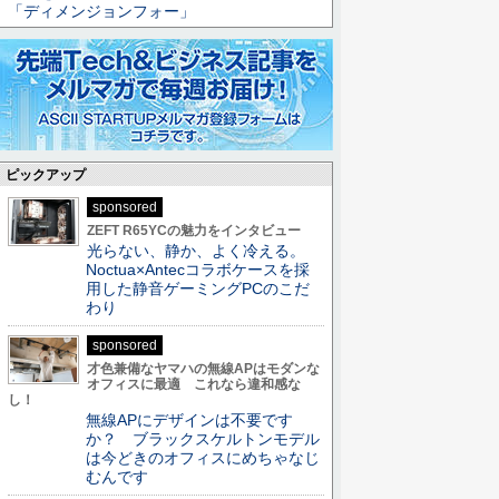
「ディメンジョンフォー」
ピックアップ
sponsored
ZEFT R65YCの魅力をインタビュー
光らない、静か、よく冷える。
Noctua×Antecコラボケースを採
用した静音ゲーミングPCのこだ
わり
sponsored
才色兼備なヤマハの無線APはモダンな
オフィスに最適 これなら違和感な
し！
無線APにデザインは不要です
か？ ブラックスケルトンモデル
は今どきのオフィスにめちゃなじ
むんです