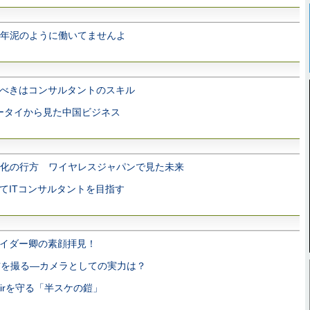
10年泥のように働いてませんよ
べきはコンサルタントのスキル
ケータイから見た中国ビジネス
化の行方 ワイヤレスジャパンで見た未来
てITコンサルタントを目指す
イダー卿の素顔拝見！
eで猫を撮る―カメラとしての実力は？
k Airを守る「半スケの鎧」