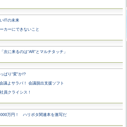
いITの未来
ーカーにできないこと
「次に来るのは“AR”とマルチタッチ」
っぱり“変”か!?
会議よサラバ！ 会議脱出支援ソフト
社員クライシス！
5000万円！ ハリポタ関連本を激写だ