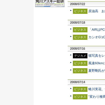
2008/07/22
原油高 お
ビジネス
2008/07/18
「AIRは
ビジネス
カシオG'
ビジネス
2008/07/16
猫写真をレ
デジカメ
風速60k
ビジネス
夏野剛氏が
ビジネス
2008/07/14
蜷川実花、
ビジネス
“変わり種
ビジネス