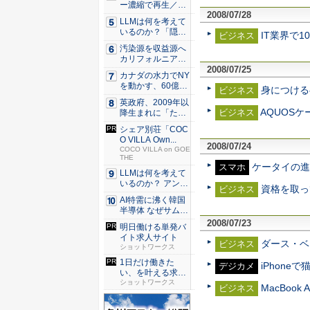
ー濃縮で再生／ブ
2008/07/28
タ腎臓、...
LLMは何を考えて
いるのか？「隠れ
IT業界で
ビジネス
た領域...
汚染源を収益源へ
カリフォルニア酪
農が頼...
2008/07/25
カナダの水力でNY
を動かす、60億ド
身につける
ビジネス
ルの...
英政府、2009年以
AQUOS
ビジネス
降生まれに「たば
こ販...
シェア別荘「COC
O VILLA Own...
2008/07/24
COCO VILLA on GOE
THE
ケータイの進
スマホ
LLMは何を考えて
いるのか？ アンソ
資格を取っ
ビジネス
ロピ...
AI特需に沸く韓国
半導体 なぜサムス
ンの...
2008/07/23
明日働ける単発バ
イト求人サイト
ダース・ベ
ビジネス
ショットワークス
1日だけ働きた
iPhon
デジカメ
い、を叶える求人
サイト
ショットワークス
MacBoo
ビジネス