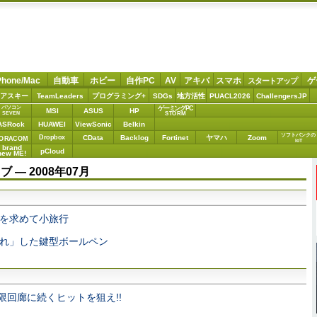
Phone/Mac
自動車
ホビー
自作PC
AV
アキバ
スマホ
ゲ
スタートアップ
アスキー
TeamLeaders
プログラミング+
SDGs
地方活性
PUACL2026
ChallengersJP
パソコン
ゲーミングPC
MSI
ASUS
HP
STORM
SEVEN
ASRock
HUAWEI
ViewSonic
Belkin
ソフトバンクの
Dropbox
CData
Backlog
Fortinet
ヤマハ
Zoom
ORACOM
IoT
brand
pCloud
new ME!
― 2008年07月
を求めて小旅行
れ」した鍵型ボールペン
]や無限回廊に続くヒットを狙え!!