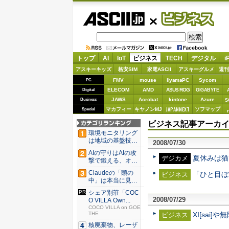
ASCII.jp
ビジネス
トップ
AI
IoT
ビジネス
TECH
デジタル
i
アスキーキッズ
格安SIM
家電ASCII
アスキーグルメ
週刊
FMV
mouse
iiyamaPC
Sycom
PC
ELECOM
AMD
ASUS ROG
Digital
GIGABYTE
JAWS
Acrobat
kintone
Azure
Business
S
JAPANNEXT
マカフィー
キヤノンMJ
ソフマップ
Special
ビジネス記事アーカイブ 
環境モニタリング
は地域の基盤技術
2008/07/30
へ 村上...
AIの守りはAIの攻
夏休みは猫
デジカメ
撃で鍛える、オー
プン...
Claudeの「頭の
「ひと目ぼ
ビジネス
中」は本当に見え
たの...
シェア別荘「COC
2008/07/29
O VILLA Own...
COCO VILLA on GOE
THE
XI[sai
ビジネス
核廃棄物、レーザ