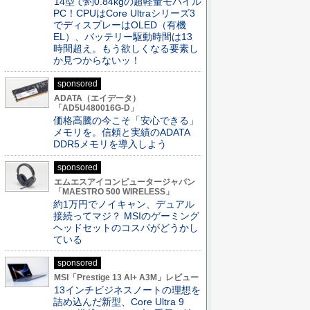
14型で約0.84kgの超軽量モバイル
PC！CPUはCore Ultraシリーズ3
でディスプレーはOLED（有機
EL）、バッテリー駆動時間は13
時間超え。もう欲しくなる要素し
か見つからないッ！
sponsored
ADATA（エイデータ）
「AD5U480016G-D」
価格高騰の今こそ「安心できる」
メモリを。信頼と実績のADATA
DDR5メモリを導入しよう
sponsored
エムエスアイコンピュータージャパン
「MAESTRO 500 WIRELESS」
約1万円でノイキャン、デュアル
接続ってマジ？ MSIのゲーミング
ヘッドセットのコスパがどうかし
ている
sponsored
MSI「Prestige 13 AI+ A3M」レビュー
13インチビジネスノートの理想を
詰め込んだ新型、Core Ultra 9