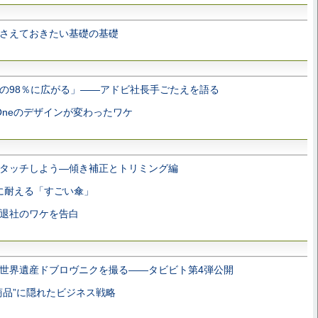
さえておきたい基礎の基礎
PCの98％に広がる」――アドビ社長手ごたえを語る
zOneのデザインが変わったワケ
タッチしよう―傾き補正とトリミング編
mに耐える「すごい傘」
退社のワケを告白
世界遺産ドブロヴニクを撮る――タビビト第4弾公開
商品”に隠れたビジネス戦略