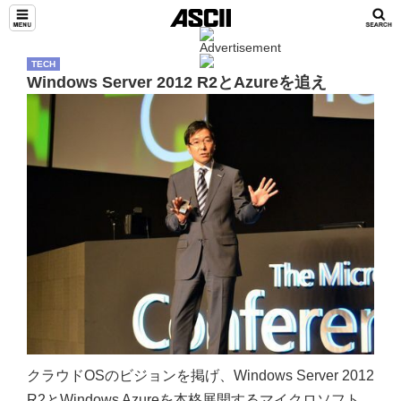
TECH
Windows Server 2012 R2とAzureを追え
クラウドOSのビジョンを掲げ、Windows Server 2012
R2とWindows Azureを本格展開するマイクロソフト。