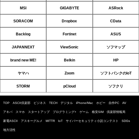
MSI
GIGABYTE
ASRock
SORACOM
Dropbox
CData
Backlog
Fortinet
ASUS
JAPANNEXT
ViewSonic
ソフマップ
brand new ME!
Belkin
HP
ヤマハ
Zoom
ソフトバンクのIoT
STORM
pCloud
ソフクリ
TOP
ASCII倶楽部
ビジネス
TECH
デジタル
iPhone/Mac
ホビー
自作PC
AV
アキバ
スマホ
スタートアップ
プログラミング+
ゲーム
格安SIM
倶楽部情報局
家電ASCII
アスキーグルメ
MITTR
IoT
サイバーセキュリティ小説コンテスト
SDGs
地方活性