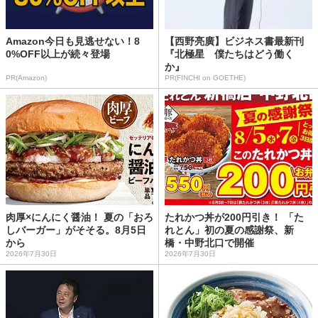
Amazon今日も見逃せない！8
【西野亮廣】ビジネス書最新刊
0%OFF以上が続々登場
『北極星 僕たちはどう働く
か』
PR(Amazon)
PR(FINCHI on GOETHE)
肉厚×にんにく醤油！ 夏の「おろ
たれかつ丼が200円引き！ 「た
しバーガー」がそそる。8月5日
れとん」初の夏の感謝祭、新
から
橋・中野北口で開催
2026年7月30日
2026年7月30日