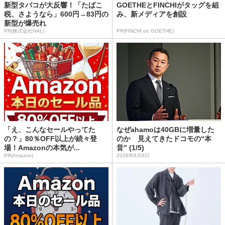
新型タバコが大反響！「たばこ
GOETHEとFINCHIがタッグを組
税、さようなら」600円→83円の
み、新メディアを創設
新型が爆売れ
PR(株式会社HAL)
PR(FINCHI on GOETHE)
「え、こんなセールやってた
なぜahamoは40GBに増量した
の？」80％OFF以上が続々登
のか 見えてきたドコモの“本
場！Amazonの本気が...
音” (1/5)
PR(Amazon)
2026年8月6日