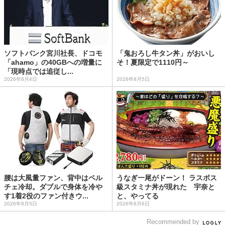
ソフトバンク宮川社長、ドコモ
「鬼おろし牛タン丼」がおいし
「ahamo」の40GBへの増量に
そ！夏限定で1110円～
「現時点では追従し...
2026年8月4日
2026年8月5日
腰は大風量ファン、背中はペル
うなぎ一尾がドーン！ ラスボス
チェ冷却。ダブルで身体を冷や
級スタミナ丼が現れた 宇奈と
す1着2役のファン付きウ...
と、やってる
2026年8月5日
2026年8月6日
Recommended by