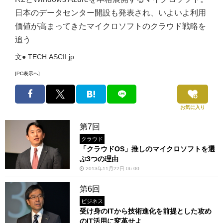
日本のデータセンター開設も発表され、いよいよ利用
価値が高まってきたマイクロソフトのクラウド戦略を
追う
文● TECH.ASCII.jp
[PC表示へ]
お気に入り
第7回
クラウド
「クラウドOS」推しのマイクロソフトを選
ぶ3つの理由
2013年11月22日 06:00
第6回
ビジネス
受け身のITから技術進化を前提とした攻め
のIT活用に変革せよ