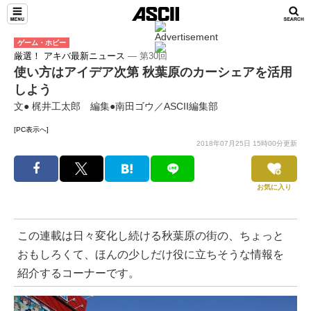
ゲーム・ホビー
厳選！ アキバ最新ニュース
― 第30回
使い方はアイデア次第 秋葉原のカーシェアを活用
しよう
文● 梶井工太郎 編集●南田ゴウ／ASCII編集部
[PC表示へ]
2018年07月25日 15時00分更新
お気に入り
この連載は日々変化し続ける秋葉原の街の、ちょっと
おもしろくて、ほんの少しだけ役に立ちそうな情報を
紹介するコーナーです。