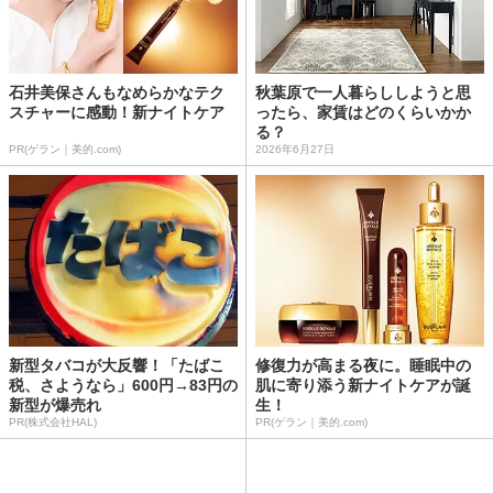
石井美保さんもなめらかなテク
秋葉原で一人暮らししようと思
スチャーに感動！新ナイトケア
ったら、家賃はどのくらいかか
る？
PR(ゲラン｜美的.com)
2026年6月27日
新型タバコが大反響！「たばこ
修復力が高まる夜に。睡眠中の
税、さようなら」600円→83円の
肌に寄り添う新ナイトケアが誕
新型が爆売れ
生！
PR(株式会社HAL)
PR(ゲラン｜美的.com)