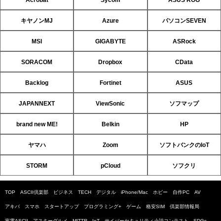
キヤノンMJ
Azure
パソコンSEVEN
MSI
GIGABYTE
ASRock
SORACOM
Dropbox
CData
Backlog
Fortinet
ASUS
JAPANNEXT
ViewSonic
ソフマップ
brand new ME!
Belkin
HP
ヤマハ
Zoom
ソフトバンクのIoT
STORM
pCloud
ソフクリ
TOP
ASCII倶楽部
ビジネス
TECH
デジタル
iPhone/Mac
ホビー
自作PC
AV
アキバ
スマホ
スタートアップ
プログラミング+
ゲーム
格安SIM
倶楽部情報局
家電ASCII
アスキーグルメ
MITTR
IoT
サイバーセキュリティ小説コンテスト
SDGs