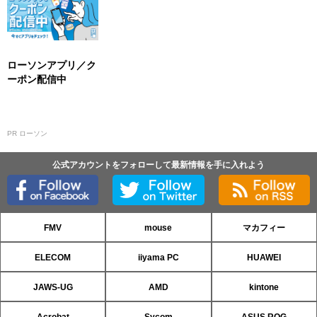
ローソンアプリ／ク
ーポン配信中
PR ローソン
公式アカウントをフォローして最新情報を手に入れよう
FMV
mouse
マカフィー
ELECOM
iiyama PC
HUAWEI
JAWS-UG
AMD
kintone
Acrobat
Sycom
ASUS ROG