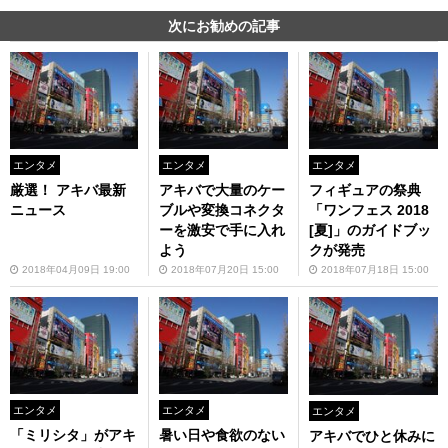
次にお勧めの記事
エンタメ
エンタメ
エンタメ
厳選！ アキバ最新
アキバで大量のケー
フィギュアの祭典
ニュース
ブルや変換コネクタ
「ワンフェス 2018
ーを激安で手に入れ
[夏]」のガイドブッ
よう
クが発売
2018年04月09日 19:00
2018年07月20日 15:00
2018年07月18日 15:00
エンタメ
エンタメ
エンタメ
「ミリシタ」がアキ
暑い日や食欲のない
アキバでひと休みに