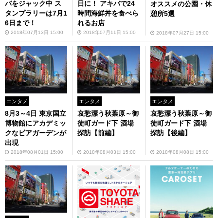
バをジャック中 ス
日に！ アキバで24
オススメの公園・休
タンプラリーは7月1
時間海鮮丼を食べら
憩所5選
6日まで！
れるお店
2018年07月13日 15:00
2018年07月11日 15:00
2018年07月27日 15:00
エンタメ
エンタメ
エンタメ
8月3～4日 東京国立
哀愁漂う秋葉原～御
哀愁漂う秋葉原～御
博物館にアカデミッ
徒町ガード下 酒場
徒町ガード下 酒場
クなビアガーデンが
探訪【前編】
探訪【後編】
出現
2018年08月01日 15:00
2018年08月03日 15:00
2018年08月08日 15:00