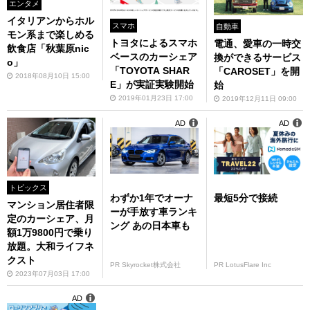
エンタメ
イタリアンからホル
スマホ
自動車
モン系まで楽しめる
トヨタによるスマホ
電通、愛車の一時交
飲食店「秋葉原nic
ベースのカーシェア
換ができるサービス
o」
「TOYOTA SHAR
「CAROSET」を開
2018年08月10日 15:00
E」が実証実験開始
始
2019年01月23日 17:00
2019年12月11日 09:00
AD
AD
トピックス
わずか1年でオーナ
最短5分で接続
マンション居住者限
ーが手放す車ランキ
定のカーシェア、月
ング あの日本車も
額1万9800円で乗り
放題。大和ライフネ
クスト
PR Skyrocket株式会社
PR LotusFlare Inc
2023年07月03日 17:00
AD