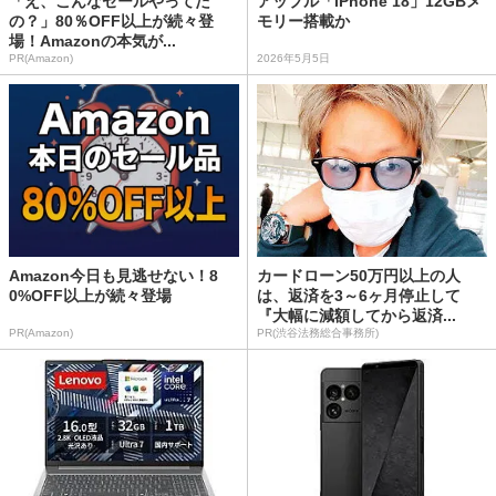
「え、こんなセールやってた
アップル「iPhone 18」12GBメ
の？」80％OFF以上が続々登
モリー搭載か
場！Amazonの本気が...
PR(Amazon)
2026年5月5日
Amazon今日も見逃せない！8
カードローン50万円以上の人
0%OFF以上が続々登場
は、返済を3～6ヶ月停止して
『大幅に減額してから返済...
PR(Amazon)
PR(渋谷法務総合事務所)