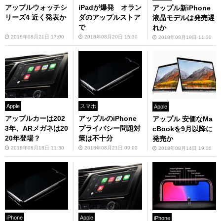
アップルウォッチシ
iPadが爆発 オラン
アップル新iPhone
リーズ4 近く発表か
ダのアップルストア
液晶モデルは発売遅
で
れか
2018年08月21日 17:00
2018年08月20日 15:30
2018年08月19日 11:30
Apple
スマホ
Apple
アップルカーは202
アップルのiPhone
アップル 安価なMa
3年、ARメガネは20
プライバシー問題対
cBookを9月以降に
20年登場？
策は不十分
発売か
2018年08月18日 11:30
2018年08月21日 09:00
2018年08月14日 19:00
iPhone
Apple
iPhone