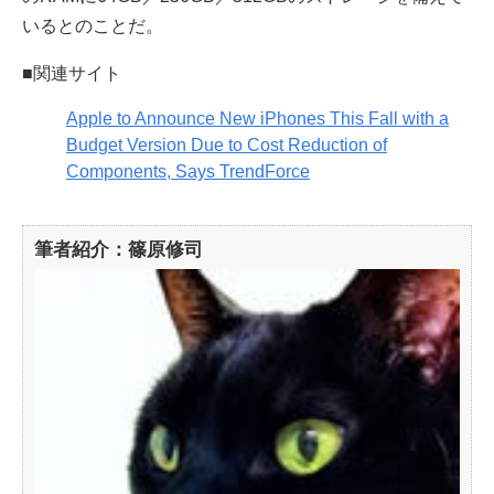
いるとのことだ。
■関連サイト
Apple to Announce New iPhones This Fall with a
Budget Version Due to Cost Reduction of
Components, Says TrendForce
筆者紹介：篠原修司