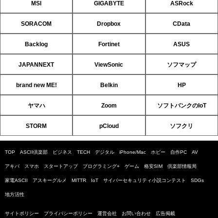
MSI
GIGABYTE
ASRock
SORACOM
Dropbox
CData
Backlog
Fortinet
ASUS
JAPANNEXT
ViewSonic
ソフマップ
brand new ME!
Belkin
HP
ヤマハ
Zoom
ソフトバンクのIoT
STORM
pCloud
ソフクリ
TOP
ASCII倶楽部
ビジネス
TECH
デジタル
iPhone/Mac
ホビー
自作PC
AV
アキバ
スマホ
スタートアップ
プログラミング+
ゲーム
格安SIM
倶楽部情報局
家電ASCII
アスキーグルメ
MITTR
IoT
サイバーセキュリティ小説コンテスト
SDGs
地方活性
サイトポリシー
プライバシーポリシー
運営会社
お問い合わせ
広告掲載