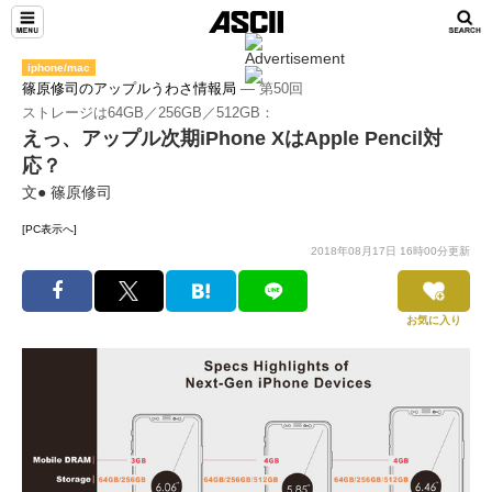
iphone/mac
篠原修司のアップルうわさ情報局
― 第50回
ストレージは64GB／256GB／512GB：
えっ、アップル次期iPhone XはApple Pencil対
応？
文● 篠原修司
[PC表示へ]
2018年08月17日 16時00分更新
お気に入り