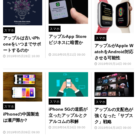
スマホ
スマホ
アップルApp Store
アップルは古いiPh
スマホ
ビジネスに暗雲か
oneをいつまでサポ
アップルがApple W
ートするのか
atchをAndroid対応
2019年05月21日 09:00
2019年05月28日 16:00
させる可能性
2019年05月14日 09:00
スマホ
スマホ
スマホ
iPhone 5Gの道筋が
アップルの支配色が
iPhoneの中国製造
立ったアップルとク
強くなった「サブス
は瀬戸際か?
アルコムの和解
ク」戦略
2019年04月24日 09:00
2019年04月18日 09:00
2019年05月09日 09:00