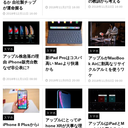
の教訓から考える
るか 自社製チップ
2018年11月22日 16:00
2018年11月27日 16:00
が運命握る
2018年12月11日 16:00
スマホ
スマホ
スマホ
アップル株急落の理
新iPad Proはコスパ
アップルがMacBoo
由 iPhone販売台数
高い Macより快適
k Airに割高なリサイ
なぜ非公表に?
かも
クルアルミを使うワ
ケ
2018年11月13日 09:00
2018年11月05日 20:00
2018年11月02日 09:00
スマホ
スマホ
スマホ
アップルにとってiP
アップルはiPadとM
iPhone 8 Plusからi
hone XRが大事な理