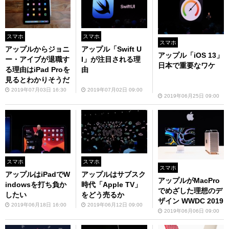
スマホ
スマホ
スマホ
アップルからジョニ
アップル「Swift U
アップル「iOS 13」
ー・アイブが退職す
I」が注目される理
日本で重要なワケ
る理由はiPad Proを
由
見るとわかりそうだ
2019年07月03日 16:30
2019年07月02日 09:00
2019年06月25日 09:00
スマホ
スマホ
スマホ
アップルはiPadでW
アップルはサブスク
アップルがMacPro
indowsを打ち負か
時代「Apple TV」
でめざした理想のデ
したい
をどう売るか
ザイン WWDC 2019
2019年06月18日 16:00
2019年06月12日 09:00
2019年06月06日 09:00