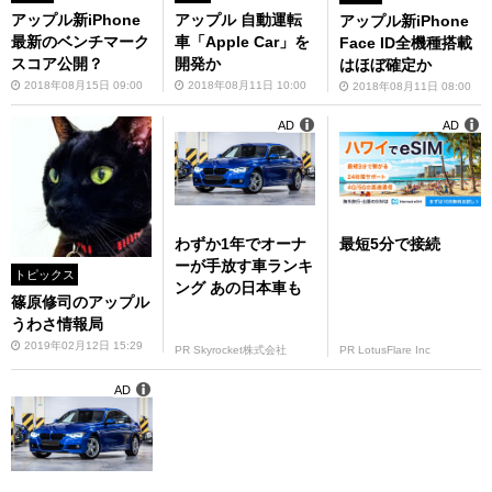
アップル新iPhone
アップル 自動運転
アップル新iPhone
最新のベンチマーク
車「Apple Car」を
Face ID全機種搭載
スコア公開？
開発か
はほぼ確定か
2018年08月15日 09:00
2018年08月11日 10:00
2018年08月11日 08:00
AD
AD
わずか1年でオーナ
最短5分で接続
ーが手放す車ランキ
トピックス
ング あの日本車も
篠原修司のアップル
うわさ情報局
2019年02月12日 15:29
PR Skyrocket株式会社
PR LotusFlare Inc
AD