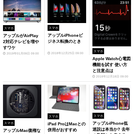
スマホ
スマホ
アップルiPhoneビ
アップルがAirPlay
ジネス転換のとき
2対応テレビを増や
すワケ
スマホ
2018年12月25日 09:00
2019年01月09日 09:00
Apple Watch心電図
機能を試す 使い方
と注意点は
2018年12月18日 09:00
スマホ
スマホ
アップルiPhone低
スマホ
iPad ProはMacとの
迷説は本当か? 去年
併用がおすすめ
アップルMac復権な