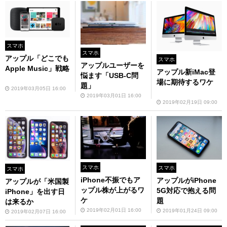
スマホ
スマホ
アップル「どこでも
スマホ
アップルユーザーを
Apple Music」戦略
アップル新iMac登
悩ます「USB-C問
場に期待するワケ
題」
2019年03月05日 16:00
2019年03月01日 16:00
2019年02月19日 09:00
スマホ
スマホ
スマホ
iPhone不振でもア
アップルがiPhone
アップルが「米国製
ップル株が上がるワ
5G対応で抱える問
iPhone」を出す日
ケ
題
は来るか
2019年02月01日 16:00
2019年01月24日 09:00
2019年02月07日 16:00