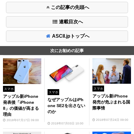
この記事の先頭へ
連載目次へ
ASCII.jpトップへ
次にお勧めの記事
スマホ
スマホ
スマホ
アップル新iPhone
アップル新iPhone
なぜアップルはiPh
発売が危ぶまれる国
発表後「iPhone
one SE2を出さない
際事情
8」の価値が高まる
のか
理由
2018年07月24日 09:00
2018年07月17日 09:00
2018年07月03日 10:00