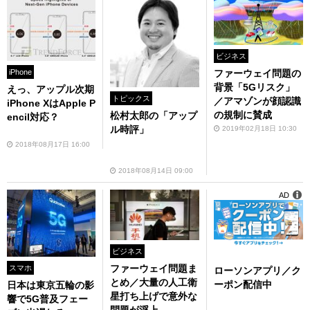
ビジネス
ファーウェイ問題の
iPhone
背景「5Gリスク」
えっ、アップル次期
トピックス
／アマゾンが顔認識
iPhone XはApple P
の規制に賛成
松村太郎の「アップ
encil対応？
ル時評」
2019年02月18日 10:30
2018年08月17日 16:00
2018年08月14日 09:00
AD
ビジネス
ファーウェイ問題ま
スマホ
ローソンアプリ／ク
とめ／大量の人工衛
ーポン配信中
日本は東京五輪の影
星打ち上げで意外な
響で5G普及フェー