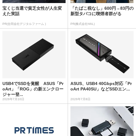
宝くじ当選で貧乏女性が人生変
「たばこ税なし」600円→83円の
えた実話
新型タバコに喫煙者群がる
PR(合同会社デジタルファーム )
PR(株式会社HAL)
USB4でSSDを覚醒 ASUS「Pr
ASUS、USB4 40Gbps対応「Pr
oArt」「ROG」の新エンクロー
oArt PA40SU」などSSDエン...
ジャー登...
2026年7月10日
2026年7月8日