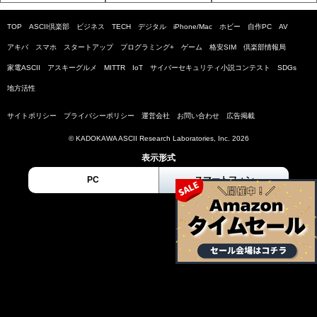
TOP
ASCII倶楽部
ビジネス
TECH
デジタル
iPhone/Mac
ホビー
自作PC
AV
アキバ
スマホ
スタートアップ
プログラミング+
ゲーム
格安SIM
倶楽部情報局
家電ASCII
アスキーグルメ
MITTR
IoT
サイバーセキュリティ小説コンテスト
SDGs
地方活性
サイトポリシー
プライバシーポリシー
運営会社
お問い合わせ
広告掲載
© KADOKAWA ASCII Research Laboratories, Inc. 2026
表示形式
PC
スマートフォン