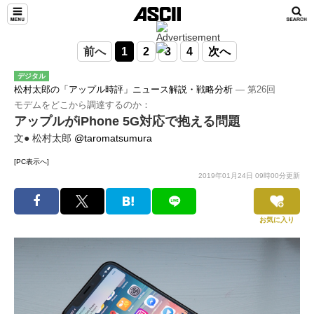
前へ
1
2
3
4
次へ
デジタル
松村太郎の「アップル時評」ニュース解説・戦略分析
― 第26回
モデムをどこから調達するのか：
アップルがiPhone 5G対応で抱える問題
文● 松村太郎
@taromatsumura
[PC表示へ]
2019年01月24日 09時00分更新
お気に入り