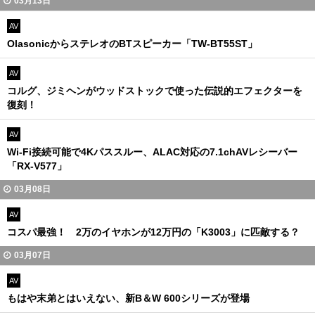
03月13日
AV
OlasonicからステレオのBTスピーカー「TW-BT55ST」
AV
コルグ、ジミヘンがウッドストックで使った伝説的エフェクターを
復刻！
AV
Wi-Fi接続可能で4Kパススルー、ALAC対応の7.1chAVレシーバー
「RX-V577」
03月08日
AV
コスパ最強！ 2万のイヤホンが12万円の「K3003」に匹敵する？
03月07日
AV
もはや末弟とはいえない、新B＆W 600シリーズが登場