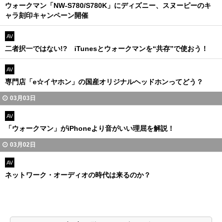
ウォークマン「NW-S780/S780K」にディズニー、スヌーピーのキ
ャラ刻印キャンペーン開催
AV
二者択一ではない!? iTunesとウォークマンを“共存”で使おう！
AV
専門店「e☆イヤホン」の国産オリジナルヘッドホンってどう？
03月03日
AV
「ウォークマン」がiPhoneより音がいい理屈を解説！
03月02日
AV
ネットワーク・オーディオの時代は来るのか？