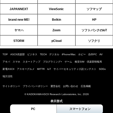
JAPANNEXT
ViewSonic
ソフマップ
brand new ME!
Belkin
HP
ヤマハ
Zoom
ソフトバンクのIoT
STORM
pCloud
ソフクリ
TOP
ASCII倶楽部
ビジネス
TECH
デジタル
iPhone/Mac
ホビー
自作PC
AV
アキバ
スマホ
スタートアップ
プログラミング+
ゲーム
格安SIM
倶楽部情報局
家電ASCII
アスキーグルメ
MITTR
IoT
サイバーセキュリティ小説コンテスト
SDGs
地方活性
サイトポリシー
プライバシーポリシー
運営会社
お問い合わせ
広告掲載
© KADOKAWA ASCII Research Laboratories, Inc. 2026
表示形式
PC
スマートフォン