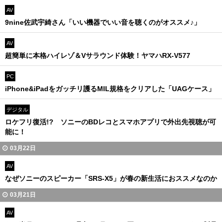
AV
9nine佐武宇綺さん「いい機器でいい音を聴くのがオススメ♪」
AV
超簡単に本格ハイレゾ＆Vサラウンド体験！ヤマハRX-V577
PC
iPhone&iPadをガッチリ護るMIL規格をクリアした「UAGケース」
デジタル
ロケフリ復活!? ソニーのBDレコとスマホアプリで外出先視聴が可
能に！
03月22日
AV
なぜソニーのスピーカー「SRS-X5」が春の新生活におススメなのか
03月21日
AV