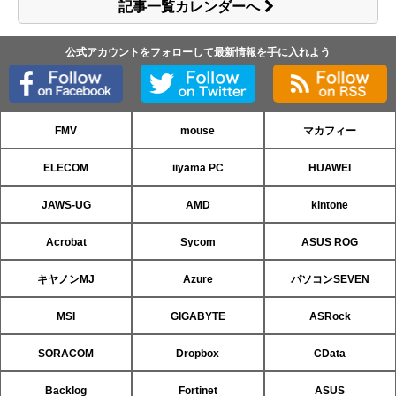
記事一覧カレンダーへ
公式アカウントをフォローして最新情報を手に入れよう
FMV
mouse
マカフィー
ELECOM
iiyama PC
HUAWEI
JAWS-UG
AMD
kintone
Acrobat
Sycom
ASUS ROG
キヤノンMJ
Azure
パソコンSEVEN
MSI
GIGABYTE
ASRock
SORACOM
Dropbox
CData
Backlog
Fortinet
ASUS