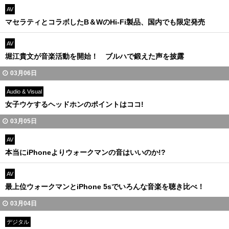
AV
マセラティとコラボしたB＆WのHi-Fi製品、国内でも限定発売
AV
堀江貴文が音楽活動を開始！ ブルハで鍛えた声を披露
03月06日
Audio & Visual
女子ウケするヘッドホンのポイントはココ!
03月05日
AV
本当にiPhoneよりウォークマンの音はいいのか!?
AV
最上位ウォークマンとiPhone 5sでいろんな音楽を聴き比べ！
03月04日
デジタル