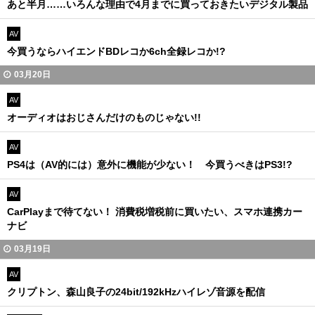
あと半月……いろんな理由で4月までに買っておきたいデジタル製品
AV
今買うならハイエンドBDレコか6ch全録レコか!?
03月20日
AV
オーディオはおじさんだけのものじゃない!!
AV
PS4は（AV的には）意外に機能が少ない！ 今買うべきはPS3!?
AV
CarPlayまで待てない！ 消費税増税前に買いたい、スマホ連携カー
ナビ
03月19日
AV
クリプトン、森山良子の24bit/192kHzハイレゾ音源を配信