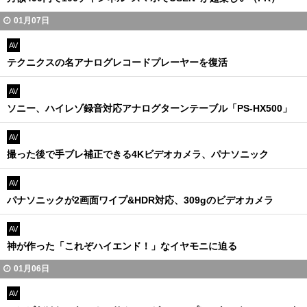
01月07日
AV
テクニクスの名アナログレコードプレーヤーを復活
AV
ソニー、ハイレゾ録音対応アナログターンテーブル「PS-HX500」
AV
撮った後で手ブレ補正できる4Kビデオカメラ、パナソニック
AV
パナソニックが2画面ワイプ&HDR対応、309gのビデオカメラ
AV
神が作った「これぞハイエンド！」なイヤモニに迫る
01月06日
AV