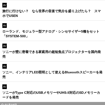
AV
旅行に行けない？ なら世界の音楽で気分を盛り上げたら？ スマ
ホでUSEN
AV
ローランド、モジュラー型アナログ・シンセサイザー5種をセット
「SYSTEM-500」
AV
ソニーが壁に密着できる家庭用の超短焦点プロジェクターを国内発
売
AV
ソニー、インテリアLED照明として使えるBlueoothスピーカーを発
売
AV
ソニーがType C対応のUSBメモリーやUHS-II対応のSDメモリーカ
ードを発売