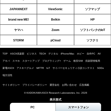
JAPANNEXT
ViewSonic
ソフマップ
brand new ME!
Belkin
HP
ヤマハ
Zoom
ソフトバンクのIoT
STORM
pCloud
ソフクリ
TOP
ASCII倶楽部
ビジネス
TECH
デジタル
iPhone/Mac
ホビー
自作PC
AV
アキバ
スマホ
スタートアップ
プログラミング+
ゲーム
格安SIM
倶楽部情報局
家電ASCII
アスキーグルメ
MITTR
IoT
サイバーセキュリティ小説コンテスト
SDGs
地方活性
サイトポリシー
プライバシーポリシー
運営会社
お問い合わせ
広告掲載
© KADOKAWA ASCII Research Laboratories, Inc. 2026
表示形式
PC
スマートフォン