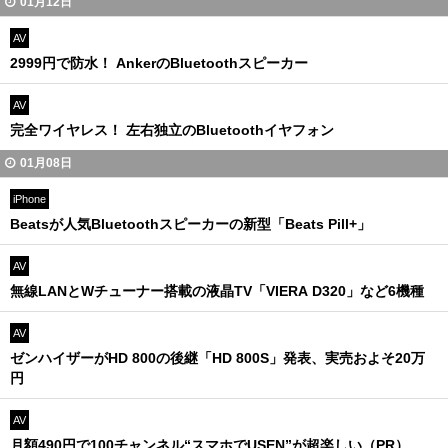
01月12日
AV
2999円で防水！ AnkerのBluetoothスピーカー
AV
完全ワイヤレス！ 左右独立のBluetoothイヤフォン
01月08日
iPhone
Beatsが人気Bluetoothスピーカーの新型「Beats Pill+」
AV
無線LANとWチューナー搭載の液晶TV「VIERA D320」など6機種
AV
ゼンハイザーがHD 800の後継「HD 800S」発表、実売およそ20万
円
AV
月額490円で100チャンネル“スマホでUSEN”が超楽しい（PR）