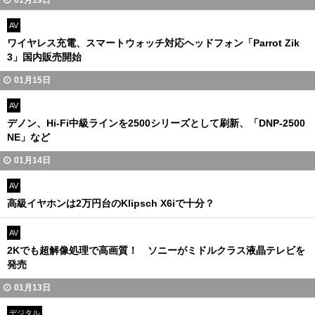
01月19日
AV
ワイヤレス充電、スマートウォッチ対応ヘッドフォン「Parrot Zik
3」国内販売開始
01月15日
AV
デノン、Hi-Fi中級ラインを2500シリーズとして刷新、「DNP-2500
NE」など
01月14日
AV
高級イヤホンは2万円台のKlipsch X6iで十分？
AV
2Kでも超解像処理で高画質！ ソニーがミドルクラス液晶テレビを
発売
01月13日
デジタル