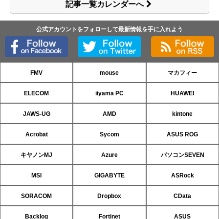
記事一覧カレンダーへ
公式アカウントをフォローして最新情報を手に入れよう
FMV
mouse
マカフィー
ELECOM
iiyama PC
HUAWEI
JAWS-UG
AMD
kintone
Acrobat
Sycom
ASUS ROG
キヤノンMJ
Azure
パソコンSEVEN
MSI
GIGABYTE
ASRock
SORACOM
Dropbox
CData
Backlog
Fortinet
ASUS