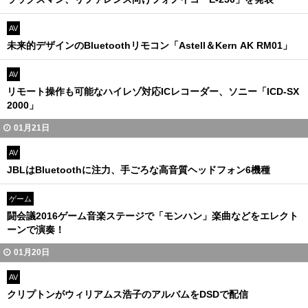
AV
未来的デザインのBluetoothリモコン「Astell＆Kern AK RM01」
AV
リモート操作も可能なハイレゾ対応ICレコーダー、ソニー「ICD-SX
2000」
01月21日
AV
JBLはBluetoothに注力、手ごろな高音質ヘッドフォン6機種
ゲーム
闘会議2016ゲーム音楽ステージで「モンハン」楽曲などをエレクト
ーンで演奏！
01月20日
AV
クリプトンがウィリアムス浩子のアルバムをDSDで配信