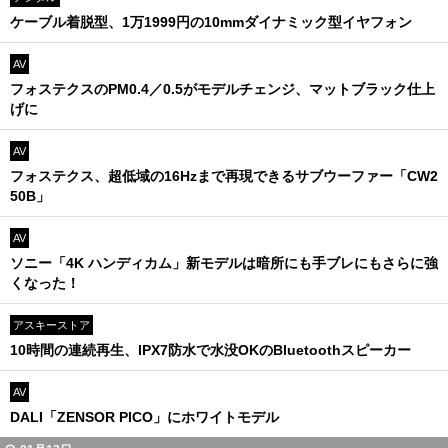
ケーブル着脱型、1万1999円の10mmダイナミック型イヤフォン
AV
フォステクスのPM0.4／0.5がモデルチェンジ、マットブラック仕上
げに
AV
フォステクス、超低域の16Hzまで再現できるサブウーファー「CW2
50B」
AV
ソニー「4K ハンディカム」新モデルは暗所にも手ブレにもさらに強
くなった！
アスキーストア
10時間の連続再生、IPX7防水で水没OKのBluetoothスピーカー
AV
DALI「ZENSOR PICO」にホワイトモデル