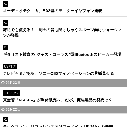
AV
オーディオテクニカ、BA3基のモニターイヤフォン発表
AV
海辺でも使える！ 周囲の音も聞けちゃうスポーツ向けウォークマ
ンが登場
AV
ギタリスト歓喜の“ジャズ・コーラス”型Bluetoothスピーカー登場
ビジネス
テレビもまだある、ソニーCESでイノベーションの片鱗見せる
01月23日
トピックス
真空管「Nutube」が単体販売へ、だが、実装製品の発売は？
01月22日
AV
ラックスマン、リファレンス向けフォノイコ「E-250」を発表