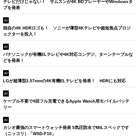
テレビだけじゃない！ サムスンが4K BDプレーヤーやWindowsタ
ブを発表
AV
独自の4K HDRロゴも！ ソニーが薄型4Kテレビや超短焦点プロジ
ェクターを投入！
AV
パナソニックが有機ELテレビや4K対応コンデジ、ターンテーブルな
どを発表！
AV
LGが超薄型2.57mmの4K有機ELテレビを発表！ HDRにも対応
AV
ケーブル不要で4回フル充電できるApple Watch用モバイルバッテ
リー
AV
カシオ最強のスマートウォッチ発表 5気圧防水でMILスペックです
（ニッコリ）「WSD-F10」