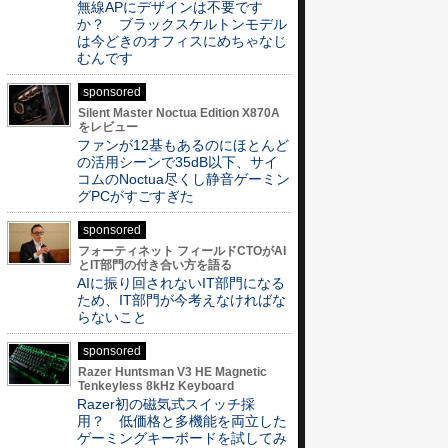
無線APにデザインは不要です
か？ ブラックスケルトンモデル
は今どきのオフィスにめちゃなじ
むんです
sponsored
Silent Master Noctua Edition X870A
をレビュー
ファンが12基もあるのにほとんど
の活用シーンで35dB以下、サイ
コムのNoctua尽くし静音ゲーミン
グPCがすごすぎた
sponsored
フォーティネット フィールドCTOがAI
とIT部門の付き合い方を語る
AIに振り回されないIT部門になる
ため、IT部門が今考えなければな
らないこと
sponsored
Razer Huntsman V3 HE Magnetic
Tenkeyless 8kHz Keyboard
Razer初の磁気式スイッチ採
用？ 低価格と多機能を両立した
ゲーミングキーボードを試してみ