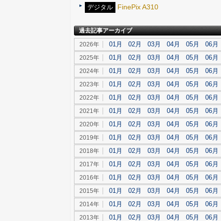
FinePix A310
デジタル
過去記事アーカイブ
01月
02月
03月
04月
05月
06月
2026年
01月
02月
03月
04月
05月
06月
2025年
01月
02月
03月
04月
05月
06月
2024年
01月
02月
03月
04月
05月
06月
2023年
01月
02月
03月
04月
05月
06月
2022年
01月
02月
03月
04月
05月
06月
2021年
01月
02月
03月
04月
05月
06月
2020年
01月
02月
03月
04月
05月
06月
2019年
01月
02月
03月
04月
05月
06月
2018年
01月
02月
03月
04月
05月
06月
2017年
01月
02月
03月
04月
05月
06月
2016年
01月
02月
03月
04月
05月
06月
2015年
01月
02月
03月
04月
05月
06月
2014年
01月
02月
03月
04月
05月
06月
2013年