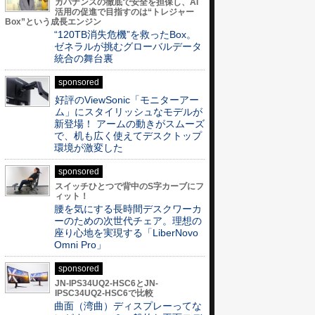
ガバナンスの徹底で安全を担保し、AI
活用の促進で目指すのは“トレジャー
Box”という成長エンジン
“120TB消失危機”を救ったBox。
ゼネラルが挑むグローバルデータ
統合の舞台裏
sponsored
好評のViewSonic「モニターアー
ム」にスタイリッシュなモデルが
新登場！ アームの動きがスムーズ
で、机も広く使えてデスクトップ
環境が激変した
sponsored
スイッチひとつで背中のS字カーブにフ
ィット！
腰を気にする長時間デスクワーカ
ーのための次世代チェア。理想の
座り心地を実現する「LiberNovo
Omni Pro」
sponsored
JN-IPS34UQ2-HSC6とJN-
IPSC34UQ2-HSC6で比較
曲面（湾曲）ディスプレーってな