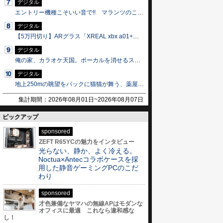
デジタル
エントリー機種こそいい音で!! マランツのこだわりが詰まった新製品「CD 70」と「MODEL 70」発売
デジタル
【5万円切り】ARグラス「XREAL xbx a01+」を実際に試して分かった高いモデルとの違い
デジタル
俺の家、カラオケ天国。ボーカルを消せるスピーカーと高音質マイクが楽しすぎて、家で永久に歌ってます
デジタル
地上250mの眺望をバックに猫猫が舞う、薬屋のひとりごと×東京シティビューのコラボイベント
集計期間：2026年08月01日~2026年08月07日
ピックアップ
sponsored
ZEFT R65YCの魅力をインタビュー
光らない、静か、よく冷える。
Noctua×Antecコラボケースを採
用した静音ゲーミングPCのこだ
わり
sponsored
才色兼備なヤマハの無線APはモダンな
オフィスに最適 これなら違和感な
し！