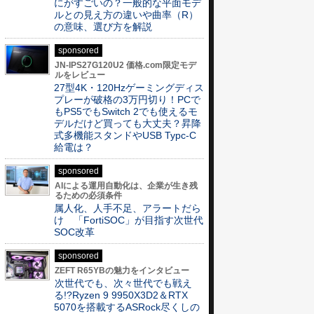
にがすごいの？一般的な平面モデ
ルとの見え方の違いや曲率（R）
の意味、選び方を解説
sponsored
JN-IPS27G120U2 価格.com限定モデ
ルをレビュー
27型4K・120Hzゲーミングディス
プレーが破格の3万円切り！PCで
もPS5でもSwitch 2でも使えるモ
デルだけど買っても大丈夫？昇降
式多機能スタンドやUSB Typc-C
給電は？
sponsored
AIによる運用自動化は、企業が生き残
るための必須条件
属人化、人手不足、アラートだら
け 「FortiSOC」が目指す次世代
SOC改革
sponsored
ZEFT R65YBの魅力をインタビュー
次世代でも、次々世代でも戦え
る!?Ryzen 9 9950X3D2＆RTX
5070を搭載するASRock尽くしの