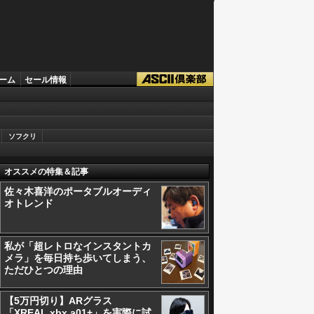
ーム
セール情報
ソフクリ
オススメの特集＆記事
佐々木喜洋のポータブルオーディ
オトレンド
私が「超レトロなインスタントカ
メラ」を毎日持ち歩いてしまう、
ただひとつの理由
【5万円切り】ARグラス
「XREAL xbx a01+」を実際に試