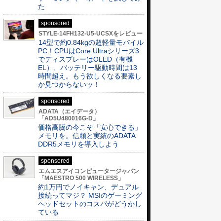
た
sponsored
STYLE-14FH132-U5-UCSXをレビュー
14型で約0.84kgの超軽量モバイル
PC！CPUはCore Ultraシリーズ3
でディスプレーはOLED（有機
EL）、バッテリー駆動時間は13
時間超え。もう欲しくなる要素し
か見つからないッ！
sponsored
ADATA（エイデータ）
「AD5U480016G-D」
価格高騰の今こそ「安心できる」
メモリを。信頼と実績のADATA
DDR5メモリを導入しよう
sponsored
エムエスアイコンピュータージャパン
「MAESTRO 500 WIRELESS」
約1万円でノイキャン、デュアル
接続ってマジ？ MSIのゲーミング
ヘッドセットのコスパがどうかし
ている