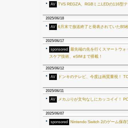
TVS REGZA、RGBミニLEDの11
AV
2025/06/18
6月末で放送終了と発表されていたBS松
AV
2025/06/17
最先端の先を行くスマートウォッチ
sponsored
スケア技術、eSIMまで搭載！
2025/06/12
ドンキのテレビ、今度は画質重視！ TCL
AV
2025/06/11
メカぶりが文句なしにカッコイイ！ P
AV
2025/06/07
Nintendo Switch 2のゲーム保存
sponsored