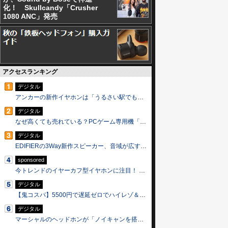
化！ Skullcandy「Crusher
1080 ANC」発売
アクセスランキング
デジタル
アンカーの新作イヤホンは「うるさい駅でもフツーに通話できる」って、マジ？──Soundcore Liberty 5 Pro Max
デジタル
なぜ高くても売れている？PCゲーム専用機「Steam Machine」が20万円でも品薄なワケ
デジタル
EDIFIERの3Way新作スピーカー、音域が広すぎ。「今まで聴いたことない音」が聞こえるもんね
sponsored
今トレンドのイヤーカフ型イヤホンに注目！ 「HUAWEI FreeClip 2 S」のエレガントな魅力に接近
デジタル
【鬼コスパ】5500円で遅延ゼロでハイレゾ＆ノイキャンの有線イヤホン「HP-NE30C」を実際に着けてみたけど有能すぎた
デジタル
マーシャルのヘッドホンが「ノイキャンを搭載」した結果、俺史上最強の愛機になってしまいました…。