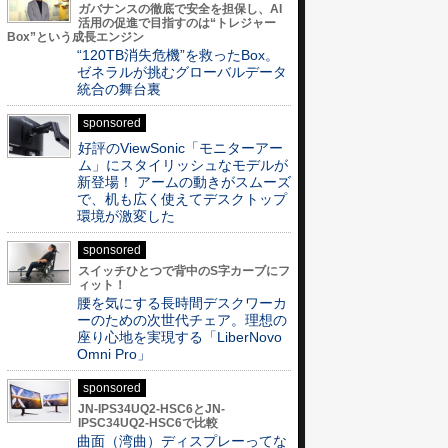
ガバナンスの徹底で安全を担保し、AI
活用の促進で目指すのは“トレジャー
Box”という成長エンジン
“120TB消失危機”を救ったBox。
ゼネラルが挑むグローバルデータ
統合の舞台裏
sponsored
好評のViewSonic「モニターアー
ム」にスタイリッシュなモデルが
新登場！ アームの動きがスムーズ
で、机も広く使えてデスクトップ
環境が激変した
sponsored
スイッチひとつで背中のS字カーブにフ
ィット！
腰を気にする長時間デスクワーカ
ーのための次世代チェア。理想の
座り心地を実現する「LiberNovo
Omni Pro」
sponsored
JN-IPS34UQ2-HSC6とJN-
IPSC34UQ2-HSC6で比較
曲面（湾曲）ディスプレーってな