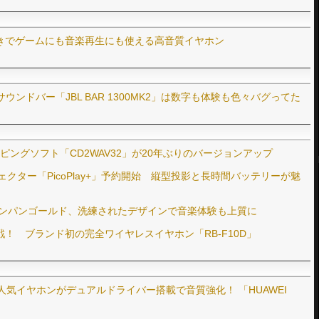
きでゲームにも音楽再生にも使える高音質イヤホン
、サウンドバー「JBL BAR 1300MK2」は数字も体験も色々バグってた
ッピングソフト「CD2WAV32」が20年ぶりのバージョンアップ
ェクター「PicoPlay+」予約開始 縦型投影と長時間バッテリーが魅
に新色シャンパンゴールド、洗練されたデザインで音楽体験も上質に
！ ブランド初の完全ワイヤレスイヤホン「RB-F10D」
人気イヤホンがデュアルドライバー搭載で音質強化！ 「HUAWEI