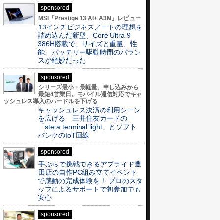
sponsored
MSI「Prestige 13 AI+ A3M」レビュー
13インチビジネスノートの理想を
詰め込んだ新型、Core Ultra 9
386H搭載で、サイズと重量、性
能、バッテリー駆動時間のバラン
スが絶妙だった
sponsored
シリーズ最小・最軽量、申し込みから
最短4営業日。モバイル通信対応でキャ
ッシュレス導入のハードルを下げる
キャッシュレス決済の利用シーン
を広げる 三井住友カードの
「stera terminal light」とソフト
バンクのIoT回線
sponsored
手ぶらで挑戦できるアプライド豊
田店の自作PC組み立てイベント
で感動の完成体験を！ プロのスタ
ッフによるサポートで初参加でも
安心
sponsored