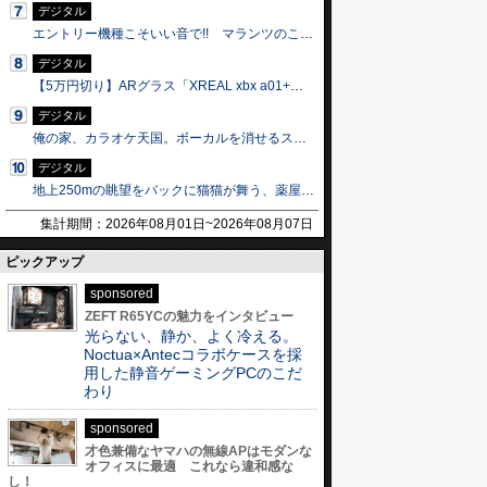
デジタル
エントリー機種こそいい音で!! マランツのこだわりが詰まった新製品「CD 70」と「MODEL 70」発売
デジタル
【5万円切り】ARグラス「XREAL xbx a01+」を実際に試して分かった高いモデルとの違い
デジタル
俺の家、カラオケ天国。ボーカルを消せるスピーカーと高音質マイクが楽しすぎて、家で永久に歌ってます
デジタル
地上250mの眺望をバックに猫猫が舞う、薬屋のひとりごと×東京シティビューのコラボイベント
集計期間：2026年08月01日~2026年08月07日
ピックアップ
sponsored
ZEFT R65YCの魅力をインタビュー
光らない、静か、よく冷える。
Noctua×Antecコラボケースを採
用した静音ゲーミングPCのこだ
わり
sponsored
才色兼備なヤマハの無線APはモダンな
オフィスに最適 これなら違和感な
し！