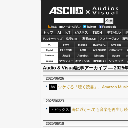
ASCII.jp
Audio&Visu
トップ
AI
IoT
ビジネス
TECH
デジタル
i
アスキーキッズ
格安SIM
家電ASCII
アスキーグルメ
週刊
FMV
mouse
iiyamaPC
Sycom
PC
ELECOM
AMD
ASUS ROG
Digital
GIGABYTE
JAWS
Acrobat
kintone
Azure
Business
S
JAPANNEXT
マカフィー
キヤノンMJ
ソフマップ
Special
Audio & Visual記事アーカイブ ― 2025
2025/06/26
ウケてる「聴く読書」、Amazon Music
AV
2025/06/23
海に浮かべても音楽を再生し続ける
トピックス
2025/06/19