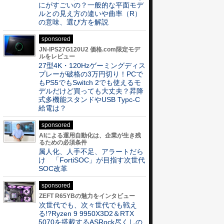
にがすごいの？一般的な平面モデ
ルとの見え方の違いや曲率（R）
の意味、選び方を解説
sponsored
JN-IPS27G120U2 価格.com限定モデ
ルをレビュー
27型4K・120Hzゲーミングディス
プレーが破格の3万円切り！PCで
もPS5でもSwitch 2でも使えるモ
デルだけど買っても大丈夫？昇降
式多機能スタンドやUSB Typc-C
給電は？
sponsored
AIによる運用自動化は、企業が生き残
るための必須条件
属人化、人手不足、アラートだら
け 「FortiSOC」が目指す次世代
SOC改革
sponsored
ZEFT R65YBの魅力をインタビュー
次世代でも、次々世代でも戦え
る!?Ryzen 9 9950X3D2＆RTX
5070を搭載するASRock尽くしの