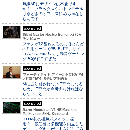
無線APにデザインは不要です
か？ ブラックスケルトンモデル
は今どきのオフィスにめちゃなじ
むんです
sponsored
Silent Master Noctua Edition X870A
をレビュー
ファンが12基もあるのにほとんど
の活用シーンで35dB以下、サイ
コムのNoctua尽くし静音ゲーミン
グPCがすごすぎた
sponsored
フォーティネット フィールドCTOがAI
とIT部門の付き合い方を語る
AIに振り回されないIT部門になる
ため、IT部門が今考えなければな
らないこと
sponsored
Razer Huntsman V3 HE Magnetic
Tenkeyless 8kHz Keyboard
Razer初の磁気式スイッチ採
用？ 低価格と多機能を両立した
ゲーミングキーボードを試してみ