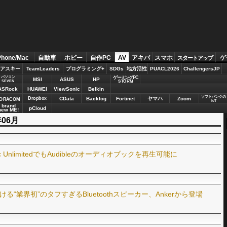
al
Phone/Mac
自動車
ホビー
自作PC
AV
アキバ
スマホ
ゲ
スタートアップ
アスキー
TeamLeaders
プログラミング+
SDGs
地方活性
PUACL2026
ChallengersJP
パソコン
ゲーミングPC
MSI
ASUS
HP
STORM
SEVEN
ASRock
HUAWEI
ViewSonic
Belkin
ソフトバンクの
Dropbox
CData
Backlog
Fortinet
ヤマハ
Zoom
ORACOM
IoT
brand
pCloud
new ME!
年06月
 UnlimitedでもAudibleのオーディオブックを再生可能に
“業界初”のタフすぎるBluetoothスピーカー、Ankerから登場