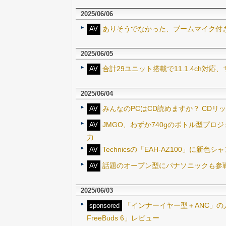
2025/06/06
ありそうでなかった、ブームマイク付
AV
2025/06/05
合計29ユニット搭載で11.1.4ch対応
AV
2025/06/04
みんなのPCはCD読めますか？ CDリ
AV
JMGO、わずか740gのボトル型プロジ
AV
力
Technicsの「EAH-AZ100」
AV
話題のオープン型にパナソニックも参戦
AV
2025/06/03
「インナーイヤー型＋ANC」の
sponsored
FreeBuds 6」レビュー