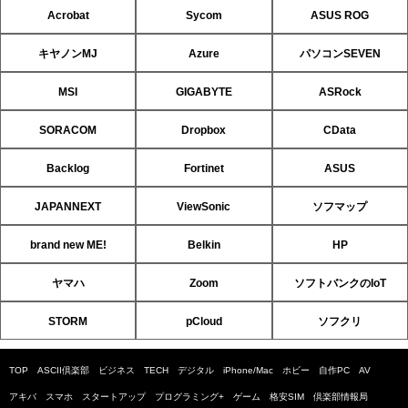
Acrobat
Sycom
ASUS ROG
キヤノンMJ
Azure
パソコンSEVEN
MSI
GIGABYTE
ASRock
SORACOM
Dropbox
CData
Backlog
Fortinet
ASUS
JAPANNEXT
ViewSonic
ソフマップ
brand new ME!
Belkin
HP
ヤマハ
Zoom
ソフトバンクのIoT
STORM
pCloud
ソフクリ
TOP
ASCII倶楽部
ビジネス
TECH
デジタル
iPhone/Mac
ホビー
自作PC
AV
アキバ
スマホ
スタートアップ
プログラミング+
ゲーム
格安SIM
倶楽部情報局