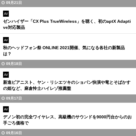
09月21日
AV
ゼンハイザー「CX Plus TrueWireless」を聴く、初のaptX Adapti
ve対応製品
AV
秋のヘッドフォン祭 ONLINE 2021開催、気になる各社の新製品
は？
09月18日
AV
新進ピアニスト、ヤン・リシエツキのショパン快演や竜とそばかす
の姫など、麻倉怜士ハイレゾ推薦盤
09月17日
AV
デノン初の完全ワイヤレス、高級機のサウンドを9000円台からのお
手ごろ価格で
09月16日