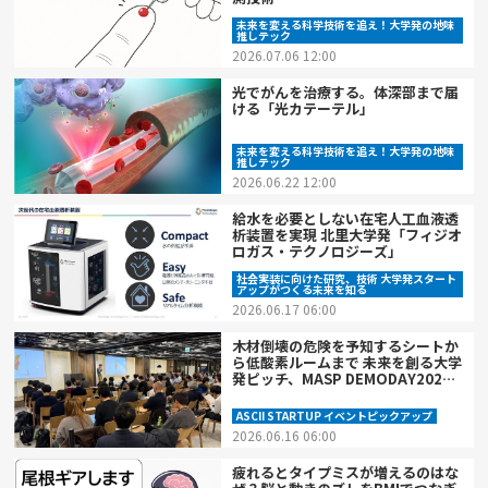
未来を変える科学技術を追え！大学発の地味
推しテック
2026.07.06 12:00
光でがんを治療する。体深部まで届
ける「光カテーテル」
未来を変える科学技術を追え！大学発の地味
推しテック
2026.06.22 12:00
給水を必要としない在宅人工血液透
析装置を実現 北里大学発「フィジオ
ロガス・テクノロジーズ」
社会実装に向けた研究、技術 大学発スタート
アップがつくる未来を知る
2026.06.17 06:00
木材倒壊の危険を予知するシートか
ら低酸素ルームまで 未来を創る大学
発ピッチ、MASP DEMODAY2026
開催
ASCII STARTUP イベントピックアップ
2026.06.16 06:00
疲れるとタイプミスが増えるのはな