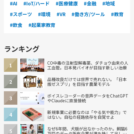
#AI
#IoT/ハード
#医療健康
#金融
#地域
#スポーツ
#環境
#VR
#働き方/ツール
#教育
#飲食
#起業家教育
ランキング
CO中毒の注射型解毒薬、ダチョウ由来の人
1
工血管。日本発バイオが目指す新しい治療
品種改良だけでは世界で売れない。「日本
2
版ゼスプリ」を目指す農業モデル
ボイスレコーダーの音声データをChatGPT
3
やClaudeに直接接続
新規事業に必要なのは「やる気や能力」で
4
はない。自社の経路依存を自覚せよ
なぜ6年間、犬版が出なかったのか。飼猫6
5
万匹のデータ所有企業が満を持して出し