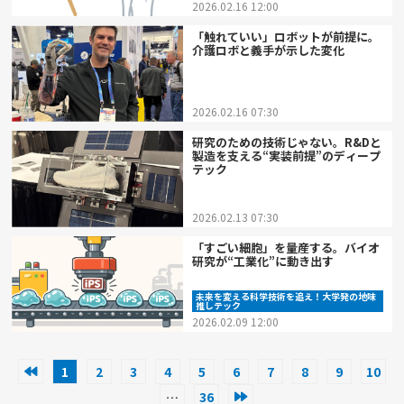
2026.02.16 12:00
「触れていい」ロボットが前提に。
介護ロボと義手が示した変化
2026.02.16 07:30
研究のための技術じゃない。R&Dと
製造を支える“実装前提”のディープ
テック
2026.02.13 07:30
「すごい細胞」を量産する。バイオ
研究が“工業化”に動き出す
未来を変える科学技術を追え！大学発の地味
推しテック
2026.02.09 12:00
1
2
3
4
5
6
7
8
9
10
…
36