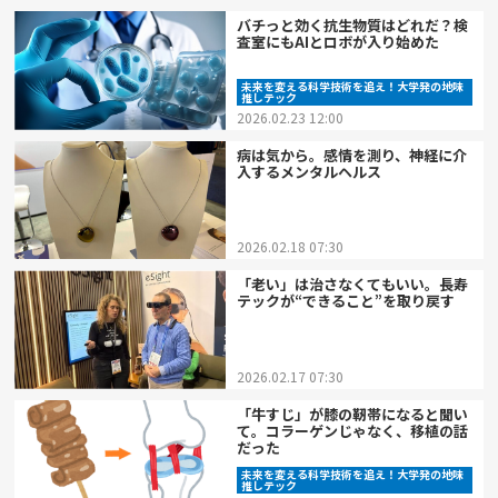
バチっと効く抗生物質はどれだ？検
査室にもAIとロボが入り始めた
未来を変える科学技術を追え！大学発の地味
推しテック
2026.02.23 12:00
病は気から。感情を測り、神経に介
入するメンタルヘルス
2026.02.18 07:30
「老い」は治さなくてもいい。長寿
テックが“できること”を取り戻す
2026.02.17 07:30
「牛すじ」が膝の靭帯になると聞い
て。コラーゲンじゃなく、移植の話
だった
未来を変える科学技術を追え！大学発の地味
推しテック