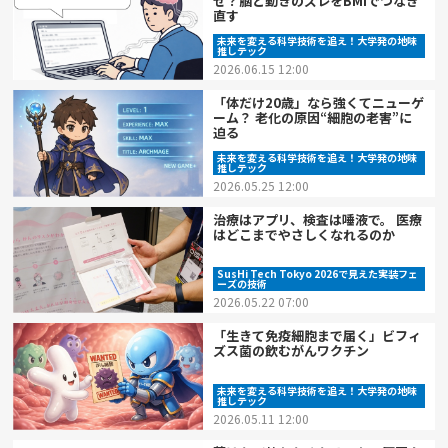
ぜ？脳と動きのズレをBMIでつなぎ
直す
未来を変える科学技術を追え！大学発の地味
推しテック
2026.06.15 12:00
「体だけ20歳」なら強くてニューゲ
ーム？ 老化の原因“細胞の老害”に
迫る
未来を変える科学技術を追え！大学発の地味
推しテック
2026.05.25 12:00
治療はアプリ、検査は唾液で。 医療
はどこまでやさしくなれるのか
SusHi Tech Tokyo 2026で見えた実装フェ
ーズの技術
2026.05.22 07:00
「生きて免疫細胞まで届く」ビフィ
ズス菌の飲むがんワクチン
未来を変える科学技術を追え！大学発の地味
推しテック
2026.05.11 12:00