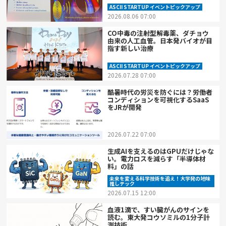
ASCII STARTUP イベントピックアップ
2026.08.06 07:00
CO中毒の注射型解毒薬、ダチョウ
由来の人工血管。日本発バイオが目
指す新しい治療
ASCII STARTUP イベントピックアップ
2026.07.28 07:00
酷暑時代の労災を防ぐには？労働者
コンディションを可視化するSaaS
をJRが開発
2026.07.22 07:00
生成AIを支えるのはGPUだけじゃな
い。電力ロスを減らす「半導体材
料」の話
未来を変える科学技術を追え！大学発の地味
推しテック
2026.07.15 12:00
血液1滴で、すい臓がんのサインを
読む。東大発コウソミルの1分子計
測技術