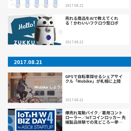
2017.08.22
売れる商品をAIで教えてくれ
る！かわいいフクロウ型ロボ
2017.08.22
2017.08.21
GPSで自転車探せるシェアサイ
クル「Mobike」が札幌に上陸
2017.08.21
爆売れ電動バイク／着用コント
ローラー／IoTコインロッカー 先
端製品体験での見どころ一挙紹
介！