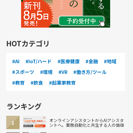
HOTカテゴリ
#AI
#IoT/ハード
#医療健康
#金融
#地域
#スポーツ
#環境
#VR
#働き方/ツール
#教育
#飲食
#起業家教育
ランキング
オンラインアシスタントからAIアシスタ
1
ントへ。業務自動化と共生する人の価値