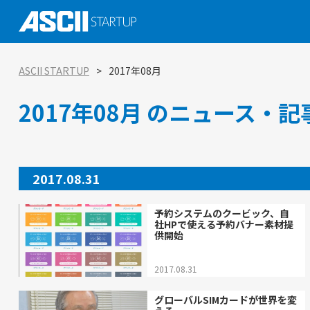
社会実装に向けた研究、技術 大学発スタ
ASCII STARTUP イベントピックアップ
がつくる未来を知る
AI
ASCII STARTUP
2017年08月
ASCII STARTUP特別編集版「ASCII STAR
ASCII STARTUP TechDay 2025
tabloid」
金融
2017年08月 のニュース・
エコシステムの潮流
ASCII STARTUP 今週のイチオシ！
環境
ViennaUP、オーストリア・ウィーン開
オープンイノベーション入門：手引きと実
タートアップフェス
教育
2017.08.31
予約システムのクービック、自
社HPで使える予約バナー素材提
供開始
2017.08.31
グローバルSIMカードが世界を変