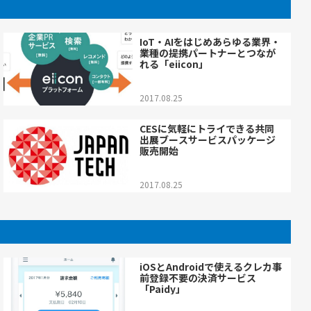
IoT・AIをはじめあらゆる業界・
業種の提携パートナーとつなが
れる「eiicon」
2017.08.25
CESに気軽にトライできる共同
出展ブースサービスパッケージ
販売開始
2017.08.25
iOSとAndroidで使えるクレカ事
前登録不要の決済サービス
「Paidy」