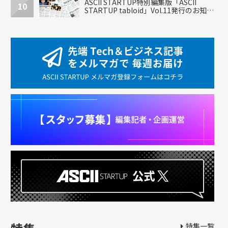
ASCII STARTUP特別編集版「ASCII
10
STARTUP tabloid」Vol.11発行のお知ら
せ
特集一覧