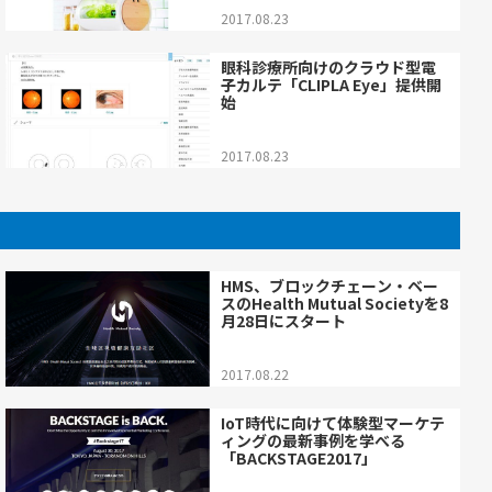
2017.08.23
眼科診療所向けのクラウド型電
子カルテ「CLIPLA Eye」提供開
始
2017.08.23
HMS、ブロックチェーン・ベー
スのHealth Mutual Societyを8
月28日にスタート
2017.08.22
IoT時代に向けて体験型マーケテ
ィングの最新事例を学べる
「BACKSTAGE2017」