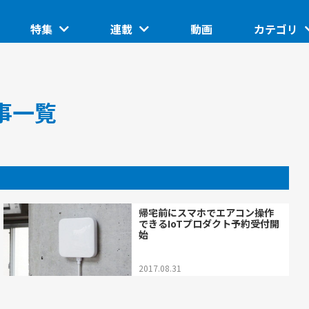
特集
連載
動画
カテゴリ
ートアップ
グローバルイベントピックアップ
このスタートアップに聞きたい
IoT/ハード
TUP
日本で核融合は産業になるのか。商用化の条件とは
ASCII STARTUP ライトニングトーク
地域
記事一覧
埼玉県のイノベーション創出拠点「渋沢MIX」
JID 2025 by ASCII STARTUP
VR
催の分散型ス
SusHi Tech Tokyo 2026で見えた実装フェーズの技
践ガイド
ASCII STARTUP ACADEMY
術
飲食
帰宅前にスマホでエアコン操作
できるIoTプロダクト予約受付開
始
2017.08.31