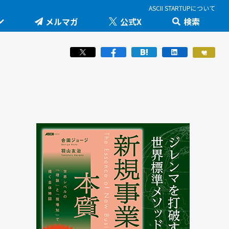
ASCII STARTUPについて
メルマガ
公式X
検索
未来を変える科学技術を追え！大学発の地味推しテ
JID 2026 by ASCII STARTUP
ック
医療健康
STARTUP×知財戦略
羽山友治の【新規事業が動く思考スイッチ】
スポーツ
ICTスタートアップリーグ
マスク・ド・アナライズのスタートアップ！人事！
働き方/ツール
堺市・中百舌鳥の社会課題解決型イノベーション
JAPAN INNOVATION DAY 2024
起業家教育