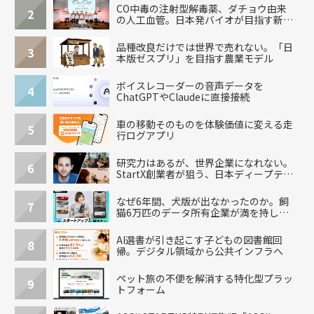
CO中毒の注射型解毒薬、ダチョウ由来
2
の人工血管。日本発バイオが目指す新し
い治療
品種改良だけでは世界で売れない。「日
3
本版ゼスプリ」を目指す農業モデル
ボイスレコーダーの音声データを
4
ChatGPTやClaudeに直接接続
車の移動そのものを体験価値に変える走
5
行ログアプリ
研究力はあるが、世界企業になれない。
6
StartX創業者が狙う、日本ディープテッ
クの再設計
なぜ6年間、犬版が出なかったのか。飼
7
猫6万匹のデータ所有企業が満を持して
出した“犬用”「うちの子」の首輪
AI選書が引き起こす子どもの図書館回
8
帰。デジタル領域から公共インフラへ
ペット旅の不便を解消する特化型プラッ
9
トフォーム