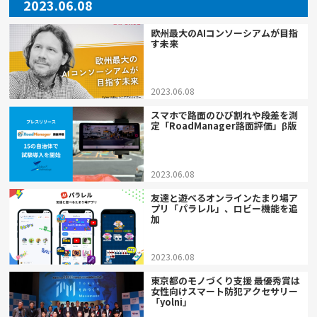
2023.06.08
欧州最大のAIコンソーシアムが目指
す未来
2023.06.08
スマホで路面のひび割れや段差を測
定「RoadManager路面評価」β版
2023.06.08
友達と遊べるオンラインたまり場ア
プリ「パラレル」、ロビー機能を追
加
2023.06.08
東京都のモノづくり支援 最優秀賞は
女性向けスマート防犯アクセサリー
「yolni」