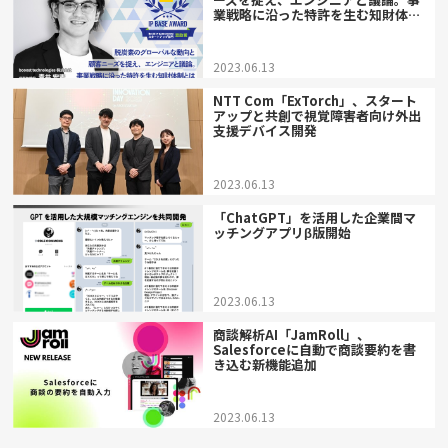
業戦略に沿った特許を生む知財体制
とは
2023.06.13
NTT Com「ExTorch」、スタート
アップと共創で視覚障害者向け外出
支援デバイス開発
2023.06.13
「ChatGPT」を活用した企業間マ
ッチングアプリβ版開始
2023.06.13
商談解析AI「JamRoll」、
Salesforceに自動で商談要約を書
き込む新機能追加
2023.06.13