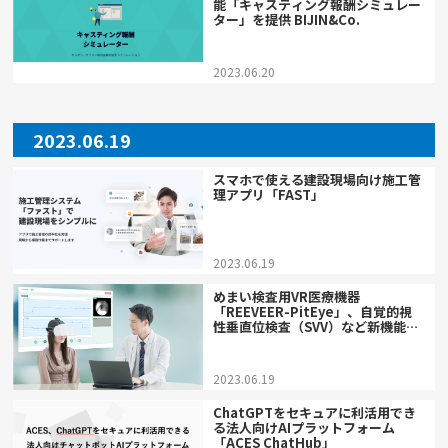
能「キャスティング報酬シミュレー
ター」を提供 BIJIN&Co.
2023.06.20
2023.06.19
スマホで使える建設現場向け施工管
理アプリ「FAST」
2023.06.19
めまい検査用VR医療機器
「REEVEER-PitEye」、自覚的視
性垂直位検査（SVV）など新機能を
提供開始
2023.06.19
ChatGPTをセキュアに利活用でき
る法人向けAIプラットフォーム
「ACES ChatHub」