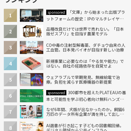
「文庫」から始まった出版プラ
sponsored
1
ットフォームの歴史：IPのマルチレイヤー
化とAI時代への挑戦
品種改良だけでは世界で売れない。「日本
2
版ゼスプリ」を目指す農業モデル
CO中毒の注射型解毒薬、ダチョウ由来の人
3
工血管。日本発バイオが目指す新しい治療
新規事業に必要なのは「やる気や能力」で
4
はない。自社の経路依存を自覚せよ
ウェアラブルで早期発見、無線給電で治
5
療。負担を減らす医療機器の新提案
300都市を超えたPLATEAUの基
sponsored
6
本と可能性を学ぶ初心者向け無料ハンズオ
ン開催！
なぜ6年間、犬版が出なかったのか。飼猫6
7
万匹のデータ所有企業が満を持して出し
た“犬用”「うちの子」の首輪
AI選書が引き起こす子どもの図書館回帰。
8
デジタル領域から公共インフラへ