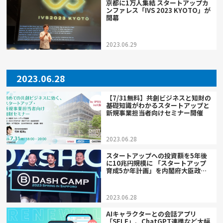
京都に1万人集結 スタートアップカ
ンファレス「IVS 2023 KYOTO」が
開幕
2023.06.29
2023.06.28
【7/31無料】共創ビジネスと知財の
基礎知識がわかるスタートアップと
新規事業担当者向けセミナー開催
2023.06.28
スタートアップへの投資額を5年後
に10兆円規模に 「スタートアップ
育成5か年計画」を内閣府大臣政務
官が語る
2023.06.28
AIキャラクターとの会話アプリ
「SELF」、ChatGPT連携など大幅