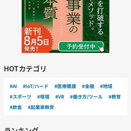
HOTカテゴリ
#AI
#IoT/ハード
#医療健康
#金融
#地域
#スポーツ
#環境
#VR
#働き方/ツール
#教育
#飲食
#起業家教育
ランキング