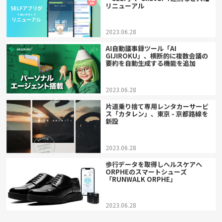
リニューアル
2023.06.28
AI自動議事録ツール「AI
GIJIROKU」、横断的に複数会議の
要約を自動生成する機能を追加
2023.06.28
片道乗り捨て専用レンタカーサービ
ス「カタレン」、東京 - 京都路線を
新設
2023.06.28
歩行データを取得しヘルスケアへ
ORPHEのスマートシューズ
「RUNWALK ORPHE」
2023.06.28